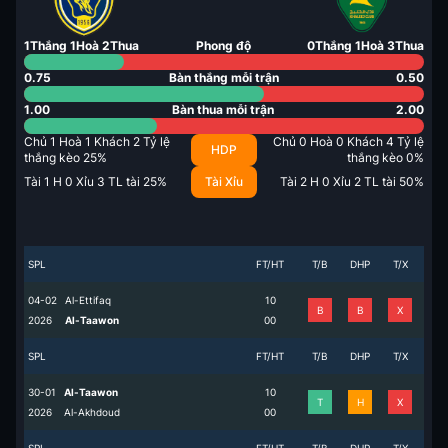
1
Thắng
1
Hoà
2
Thua
Phong độ
0
Thắng
1
Hoà
3
Thua
0.75
Bàn thắng mỗi trận
0.50
1.00
Bàn thua mỗi trận
2.00
Chủ
1
Hoà
1
Khách
2
Tỷ lệ
Chủ
0
Hoà
0
Khách
4
Tỷ lệ
HDP
thắng kèo
25
%
thắng kèo
0
%
Tài
1
H
0
Xỉu
3
TL tài
25
%
Tài Xỉu
Tài
2
H
0
Xỉu
2
TL tài
50
%
SPL
FT/HT
T/B
DHP
T/X
04-02
Al-Ettifaq
1
0
B
B
X
2026
Al-Taawon
0
0
SPL
FT/HT
T/B
DHP
T/X
30-01
Al-Taawon
1
0
T
H
X
2026
Al-Akhdoud
0
0