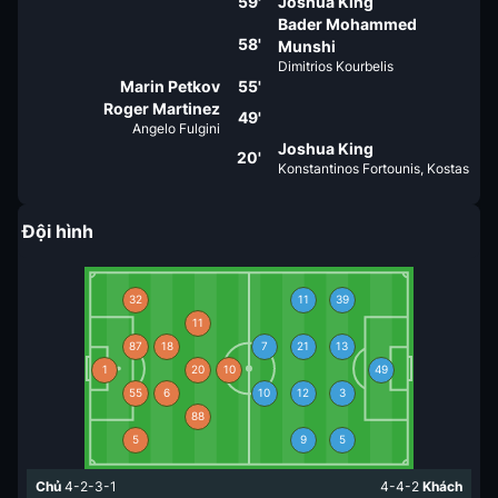
59'
Joshua King
Bader Mohammed
58'
Munshi
Dimitrios Kourbelis
Marin Petkov
55'
Roger Martinez
49'
Angelo Fulgini
Joshua King
20'
Konstantinos Fortounis, Kostas
Đội hình
32
11
39
11
87
18
7
21
13
1
20
10
49
55
6
10
12
3
88
5
9
5
Chủ
4-2-3-1
4-4-2
Khách