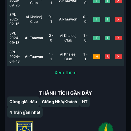
2025-
Al-Taawon
T
T
X
Club
1
0
09-25
SPL
Al Khaleej
0
-
0
-
2025-
Al-Taawon
T
T
X
Club
1
0
02-15
SPL
2
-
Al Khaleej
1
-
2024-
Al-Taawon
T
T
X
0
Club
0
09-13
SPL
1
-
Al Khaleej
1
-
2024-
Al-Taawon
H
B
X
1
Club
1
04-18
Xem thêm
THÀNH TÍCH GẦN ĐÂY
Cùng giải đấu
Giống Nhà/Khách
HT
4
Trận gần nhất