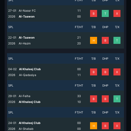
SPL
FT/HT
T/B
DHP
T/X
27-01
Al-Nassr FC
1
1
B
T
X
2026
Al-Taawon
0
0
SPL
FT/HT
T/B
DHP
T/X
22-01
Al-Taawon
2
1
H
B
T
2026
Al-Hazm
2
0
SPL
FT/HT
T/B
DHP
T/X
04-02
Al Khaleej Club
0
0
B
B
X
2026
Al-Qadasiya
1
1
SPL
FT/HT
T/B
DHP
T/X
29-01
Al-Feiha
3
3
B
B
T
2026
Al Khaleej Club
1
0
SPL
FT/HT
T/B
DHP
T/X
24-01
Al Khaleej Club
0
0
H
B
X
2026
Al-Shabab
0
0