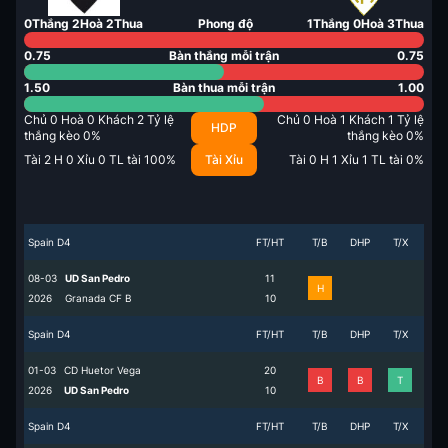
0
Thắng
2
Hoà
2
Thua
Phong độ
1
Thắng
0
Hoà
3
Thua
0.75
Bàn thắng mỗi trận
0.75
1.50
Bàn thua mỗi trận
1.00
Chủ
0
Hoà
0
Khách
2
Tỷ lệ
Chủ
0
Hoà
1
Khách
1
Tỷ lệ
HDP
thắng kèo
0
%
thắng kèo
0
%
Tài
2
H
0
Xỉu
0
TL tài
100
%
Tài Xỉu
Tài
0
H
1
Xỉu
1
TL tài
0
%
Spain D4
FT/HT
T/B
DHP
T/X
08-03
UD San Pedro
1
1
H
2026
Granada CF B
1
0
Spain D4
FT/HT
T/B
DHP
T/X
01-03
CD Huetor Vega
2
0
B
B
T
2026
UD San Pedro
1
0
Spain D4
FT/HT
T/B
DHP
T/X