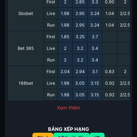
First
2
2.85
3.3
0.90
2
Sbobet
Live
1.98
2.95
3.24
1.04
2/2.5
Run
1.98
2.95
3.24
1.04
2/2.5
First
1.85
3.25
3.7
Bet 365
Live
2
3.2
3.4
Run
2
3.2
3.4
First
2.04
2.94
3.1
0.83
2
188bet
Live
1.98
3.05
3.15
0.92
2/2.5
Run
1.98
3.05
3.15
0.92
2/2.5
Xem thêm
BẢNG XẾP HẠNG