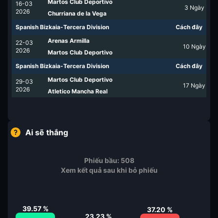
Martos Club Deportivo
16-03
3
Ngày
2026
Churriana de la Vega
Spanish Bizkaia-Tercera Division
Cách đây
Arenas Armilla
22-03
10
Ngày
2026
Martos Club Deportivo
Spanish Bizkaia-Tercera Division
Cách đây
Martos Club Deportivo
29-03
17
Ngày
2026
Atletico Mancha Real
Ai sẽ thắng
Phiếu bầu:
508
Xem kết quả sau khi bỏ phiếu
39.57
%
37.20
%
23.23
%