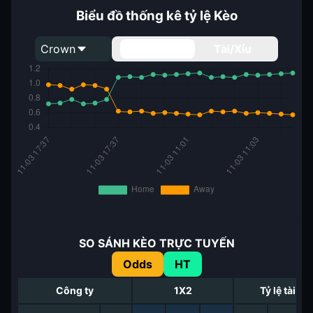
Biểu đồ thống kê tỷ lệ Kèo
Crown
Handicap
Tài/Xỉu
SO SÁNH KÈO TRỰC TUYẾN
Odds
HT
Công ty
1X2
Tỷ lệ tài xỉu