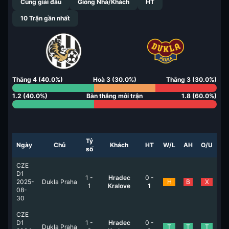
Cùng giải đấu
Giống Nhà/Khách
HT
10
Trận gần nhất
Thắng
4
(
40.0
%)
Hoà
3
(
30.0
%)
Thắng
3
(
30.0
%)
1.2
(
40.0
%)
Bàn thắng mỗi trận
1.8
(
60.0
%)
Tỷ
Ngày
Chủ
Khách
HT
W/L
AH
O/U
số
CZE
D1
1
-
Hradec
0
-
2025-
Dukla Praha
H
B
X
1
Kralove
1
08-
30
CZE
D1
1
-
Hradec
0
-
Dukla Praha
T
T
T