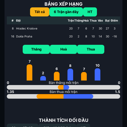
BẢNG XẾP HẠNG
Tất cả
6
Trận gần đây
HT
#
Đội
Trận
Thắng
Hoà
Thua
Vào
Bại
Điểm
8
Hradec Kralove
20
7
6
7
30
27
3
16
Dukla Praha
20
2
8
10
14
30
-16
Thắng
Hoà
Thua
7
10
8
6
7
2
0
Bàn thắng mỗi trận
0
1.35
Bàn thua mỗi trận
1.5
THÀNH TÍCH ĐỐI ĐẦU