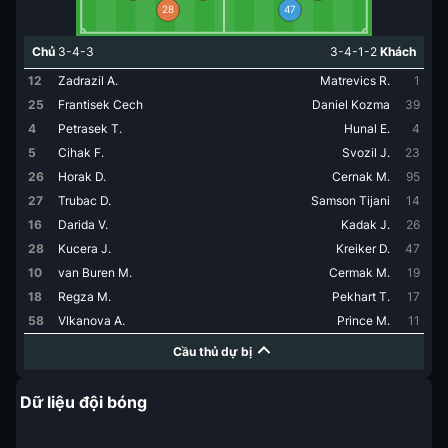
28
47
Chủ
3-4-3
3-4-1-2
Khách
12
Zadrazil A.
Matrevics R.
1
25
Frantisek Cech
Daniel Kozma
39
4
Petrasek T.
Hunal E.
4
5
Cihak F.
Svozil J.
23
26
Horak D.
Cernak M.
95
27
Trubac D.
Samson Tijani
14
16
Darida V.
Kadak J.
26
28
Kucera J.
Kreiker D.
47
10
van Buren M.
Cermak M.
19
18
Regza M.
Pekhart T.
17
58
Vlkanova A.
Prince M.
11
Cầu thủ dự bị
Dữ liệu đội bóng