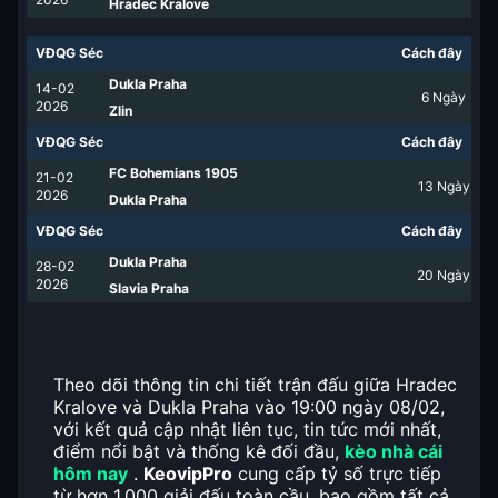
Hradec Kralove
VĐQG Séc
Cách đây
Dukla Praha
14-02
6
Ngày
2026
Zlin
VĐQG Séc
Cách đây
FC Bohemians 1905
21-02
13
Ngày
2026
Dukla Praha
VĐQG Séc
Cách đây
Dukla Praha
28-02
20
Ngày
2026
Slavia Praha
Theo dõi thông tin chi tiết trận đấu giữa Hradec
Kralove và Dukla Praha vào 19:00 ngày 08/02,
với kết quả cập nhật liên tục, tin tức mới nhất,
điểm nổi bật và thống kê đối đầu,
kèo nhà cái
hôm nay
.
KeovipPro
cung cấp tỷ số trực tiếp
từ hơn 1.000 giải đấu toàn cầu, bao gồm tất cả