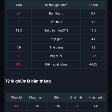
Chủ
10 trận gần nhất
Khách
2.3
Bàn thắng
0.7
1.1
Bàn thua
1.5
13.3
Sút cầu môn(OT)
13.6
5.7
Phạt góc
4.1
1.6
Thẻ vàng
1.9
11.3
Phạm lỗi
10.7
51%
Kiểm soát bóng
44.1%
Tỷ lệ ghi/mất bàn thắng
Chủ ghi
Khách ghi
Giờ
Chủ mất
Khách mất
16
%
10
%
1~15
10
%
4
%