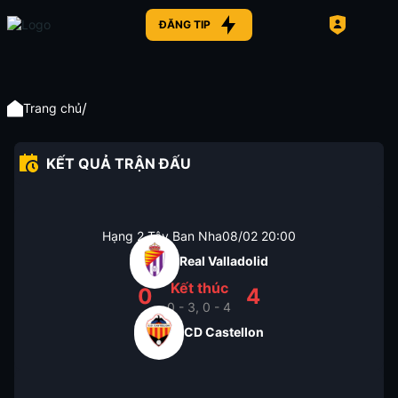
ĐĂNG TIP
/
Trang chủ
KẾT QUẢ TRẬN ĐẤU
Hạng 2 Tây Ban Nha
08/02
20:00
Real Valladolid
Kết thúc
0
4
0 - 3, 0 - 4
CD Castellon