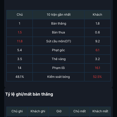
Chủ
10 trận gần nhất
Khách
1
Bàn thắng
1.8
1.5
Bàn thua
0.6
11.8
Sút cầu môn(OT)
9.2
5.4
Phạt góc
6.1
3.5
Thẻ vàng
3.2
14
Phạm lỗi
16.1
48.1%
Kiểm soát bóng
52.5%
Tỷ lệ ghi/mất bàn thắng
Chủ ghi
Khách ghi
Giờ
Chủ mất
Khách mất