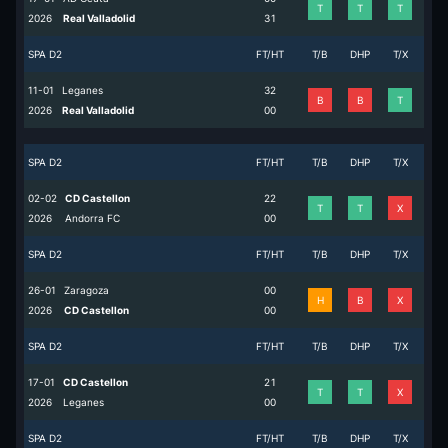
T
T
T
2026
Real Valladolid
3
1
SPA D2
FT/HT
T/B
DHP
T/X
11-01
Leganes
3
2
B
B
T
2026
Real Valladolid
0
0
SPA D2
FT/HT
T/B
DHP
T/X
02-02
CD Castellon
2
2
T
T
X
2026
Andorra FC
0
0
SPA D2
FT/HT
T/B
DHP
T/X
26-01
Zaragoza
0
0
H
B
X
2026
CD Castellon
0
0
SPA D2
FT/HT
T/B
DHP
T/X
17-01
CD Castellon
2
1
T
T
X
2026
Leganes
0
0
SPA D2
FT/HT
T/B
DHP
T/X