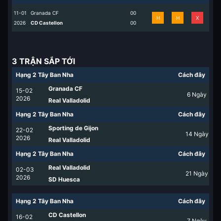
11-01
Granada CF
0
0
H
H
X
2026
CD Castellon
0
0
3 TRẬN SẮP TỚI
Hạng 2 Tây Ban Nha
Cách đây
Granada CF
15-02
6
Ngày
2026
Real Valladolid
Hạng 2 Tây Ban Nha
Cách đây
Sporting de Gijon
22-02
14
Ngày
2026
Real Valladolid
Hạng 2 Tây Ban Nha
Cách đây
Real Valladolid
02-03
21
Ngày
2026
SD Huesca
Hạng 2 Tây Ban Nha
Cách đây
CD Castellon
16-02
7
Ngày