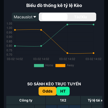
Biểu đồ thống kê tỷ lệ Kèo
Macauslot
Handicap
Tài/Xỉu
SO SÁNH KÈO TRỰC TUYẾN
Odds
HT
Công ty
1X2
Tỷ lệ tài xỉu