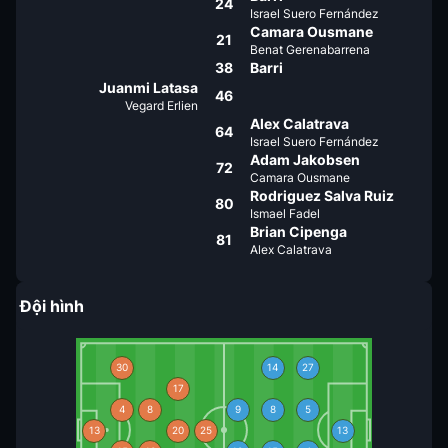
24
Israel Suero Fernández
Camara Ousmane
21
Benat Gerenabarrena
38
Barri
Juanmi Latasa
46
Vegard Erlien
Alex Calatrava
64
Israel Suero Fernández
Adam Jakobsen
72
Camara Ousmane
Rodriguez Salva Ruiz
80
Ismael Fadel
Brian Cipenga
81
Alex Calatrava
Đội hình
30
14
27
17
4
8
9
8
5
13
20
25
13