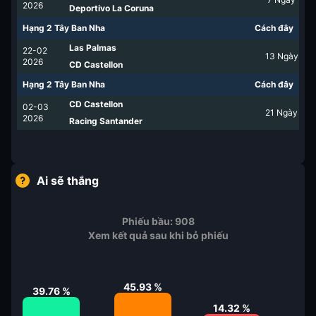
2026
Deportivo La Coruna
Hạng 2 Tây Ban Nha
Cách đây
Las Palmas
22-02
13
Ngày
2026
CD Castellon
Hạng 2 Tây Ban Nha
Cách đây
CD Castellon
02-03
21
Ngày
2026
Racing Santander
Ai sẽ thắng
Phiếu bầu:
908
Xem kết quả sau khi bỏ phiếu
45.93
%
39.76
%
14.32
%