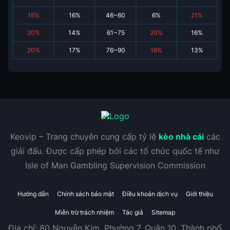
18
%
16
%
46~60
6
%
21
%
20
%
14
%
61~75
20
%
16
%
20
%
17
%
76~90
16
%
13
%
Keovip – Trang chuyên cung cấp tỷ lệ
kèo nhà cái
các
giải đấu. Được cấp phép bởi các tổ chức quốc tế như
Isle of Man Gambling Supervision Commission
Hướng dẫn
Chính sách bảo mật
Điều khoản dịch vụ
Giới thiệu
Miễn trừ trách nhiệm
Tác giả
Sitemap
Địa chỉ:
80 Nguyễn Kim, Phường 7, Quận 10, Thành phố