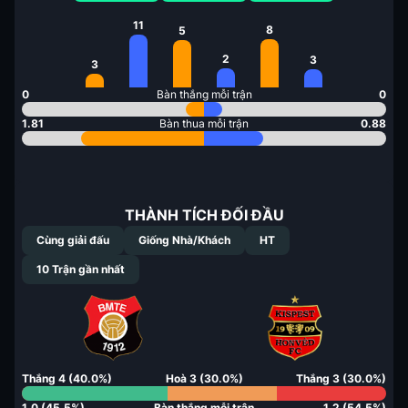
11
8
5
2
3
3
0
Bàn thắng mỗi trận
0
1.81
Bàn thua mỗi trận
0.88
THÀNH TÍCH ĐỐI ĐẦU
Cùng giải đấu
Giống Nhà/Khách
HT
10
Trận gần nhất
Thắng
4
(
40.0
%)
Hoà
3
(
30.0
%)
Thắng
3
(
30.0
%)
1.0
(
45.5
%)
Bàn thắng mỗi trận
1.2
(
54.5
%)