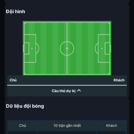
Đội hình
Chủ
Khách
Cầu thủ dự bị
Dữ liệu đội bóng
Chủ
10 trận gần nhất
Khách