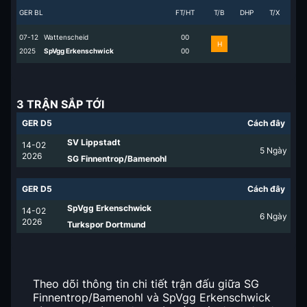
GER BL
FT/HT
T/B
DHP
T/X
07-12
Wattenscheid
0
0
H
2025
SpVgg Erkenschwick
0
0
3 TRẬN SẮP TỚI
GER D5
Cách đây
SV Lippstadt
14-02
5
Ngày
2026
SG Finnentrop/Bamenohl
GER D5
Cách đây
SpVgg Erkenschwick
14-02
6
Ngày
2026
Turkspor Dortmund
Theo dõi thông tin chi tiết trận đấu giữa SG
Finnentrop/Bamenohl và SpVgg Erkenschwick