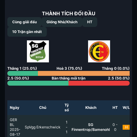
THÀNH TÍCH ĐỐI ĐẦU
Cùng giải đấu
Giống Nhà/Khách
HT
10
Trận gần nhất
Thắng
1
(
25.0
%)
Hoà
3
(
75.0
%)
Thắng
0
(
0.0
%)
2.5
(
50.0
%)
Bàn thắng mỗi trận
2.5
(
50.0
%)
Tỷ
Ngày
Chủ
Khách
HT
W/L
số
GER
1
BL
SG
0
-
SpVgg Erkenschwick
-
H
2025-
Finnentrop/Bamenohl
0
1
08-17