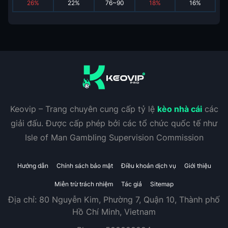
26
%
22
%
76~90
18
%
16
%
Keovip – Trang chuyên cung cấp tỷ lệ
kèo nhà cái
các
giải đấu. Được cấp phép bởi các tổ chức quốc tế như
Isle of Man Gambling Supervision Commission
Hướng dẫn
Chính sách bảo mật
Điều khoản dịch vụ
Giới thiệu
Miễn trừ trách nhiệm
Tác giả
Sitemap
Địa chỉ:
80 Nguyễn Kim, Phường 7, Quận 10, Thành phố
Hồ Chí Minh, Vietnam