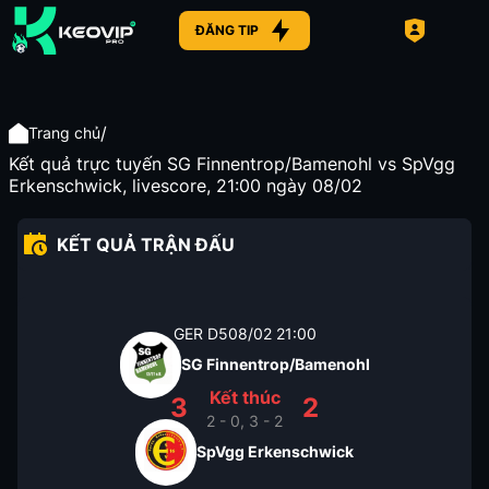
ĐĂNG TIP
/
Trang chủ
Kết quả trực tuyến SG Finnentrop/Bamenohl vs SpVgg
Erkenschwick, livescore, 21:00 ngày 08/02
KẾT QUẢ TRẬN ĐẤU
GER D5
08/02
21:00
SG Finnentrop/Bamenohl
Kết thúc
3
2
2 - 0, 3 - 2
SpVgg Erkenschwick