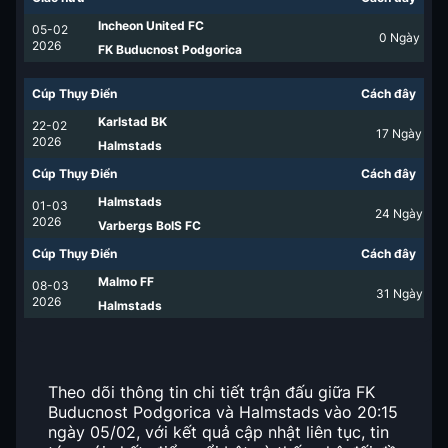
Incheon United FC
05-02
0
Ngày
2026
FK Buducnost Podgorica
Cúp Thụy Điển
Cách đây
Karlstad BK
22-02
17
Ngày
2026
Halmstads
Cúp Thụy Điển
Cách đây
Halmstads
01-03
24
Ngày
2026
Varbergs BoIS FC
Cúp Thụy Điển
Cách đây
Malmo FF
08-03
31
Ngày
2026
Halmstads
Theo dõi thông tin chi tiết trận đấu giữa FK
Buducnost Podgorica và Halmstads vào 20:15
ngày 05/02, với kết quả cập nhật liên tục, tin