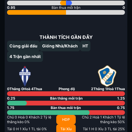
0.95
Bàn thua mỗi trận
0
THÀNH TÍCH GẦN ĐÂY
Cùng giải đấu
Giống Nhà/Khách
HT
4
Trận gần nhất
0
Thắng
0
Hoà
4
Thua
Phong độ
2
Thắng
1
Hoà
1
Thua
0.25
Bàn thắng mỗi trận
1.25
1.75
Bàn thua mỗi trận
0.75
Chủ
0
Hoà
0
Khách
2
Tỷ lệ
Chủ
2
Hoà
1
Khách
1
Tỷ lệ
HDP
thắng kèo
0
%
thắng kèo
50
%
Tài
0
H
1
Xỉu
1
TL tài
0
%
Tài Xỉu
Tài
1
H
0
Xỉu
3
TL tài
25
%