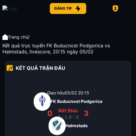
ĐĂNG TIP
/
Trang chủ
Kết quả trực tuyến FK Buducnost Podgorica vs
Halmstads, livescore, 20:15 ngày 05/02
KẾT QUẢ TRẬN ĐẤU
Giao hữu
05/02
20:15
FK Buducnost Podgorica
Kết thúc
0
3
0 - 1, 0 - 3
Halmstads