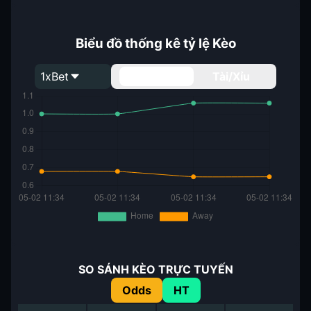
Biểu đồ thống kê tỷ lệ Kèo
1xBet
Handicap
Tài/Xỉu
SO SÁNH KÈO TRỰC TUYẾN
Odds
HT