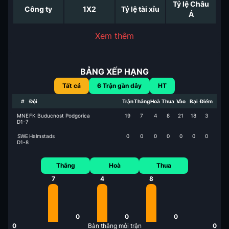
Tỷ lệ Châu
Công ty
1X2
Tỷ lệ tài xỉu
Á
Xem thêm
BẢNG XẾP HẠNG
Tất cả
6
Trận gần đây
HT
#
Đội
Trận
Thắng
Hoà
Thua
Vào
Bại
Điểm
MNE
FK Buducnost Podgorica
19
7
4
8
21
18
3
D1-7
SWE
Halmstads
0
0
0
0
0
0
0
D1-8
Thắng
Hoà
Thua
7
4
8
0
0
0
0
Bàn thắng mỗi trận
0