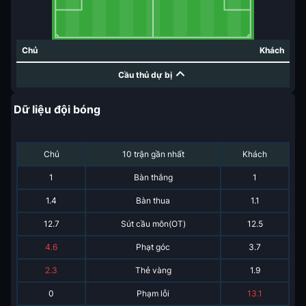
Chủ
Khách
Cầu thủ dự bị
Dữ liệu đội bóng
Chủ
10 trận gần nhất
Khách
1
Bàn thắng
1
1.4
Bàn thua
1.1
12.7
Sút cầu môn(OT)
12.5
4.6
Phạt góc
3.7
2.3
Thẻ vàng
1.9
0
Phạm lỗi
13.1