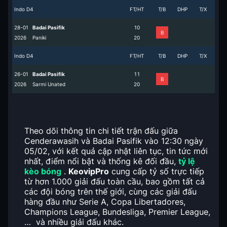
Indo D4
FT/HT
T/B
DHP
T/X
28-01
Badai Pasifik
1
0
B
2026
Paniki
2
0
Indo D4
FT/HT
T/B
DHP
T/X
26-01
Badai Pasifik
1
1
B
2026
Sarmi Unated
2
0
Theo dõi thông tin chi tiết trận đấu giữa
Cenderawasih và Badai Pasifik vào 12:30 ngày
05/02, với kết quả cập nhật liên tục, tin tức mới
nhất, điểm nổi bật và thống kê đối đầu,
tỷ lệ
kèo bóng
.
KeovipPro
cung cấp tỷ số trực tiếp
từ hơn 1.000 giải đấu toàn cầu, bao gồm tất cả
các đội bóng trên thế giới, cùng các giải đấu
hàng đầu như Serie A, Copa Libertadores,
Champions League, Bundesliga, Premier League,
… và nhiều giải đấu khác.