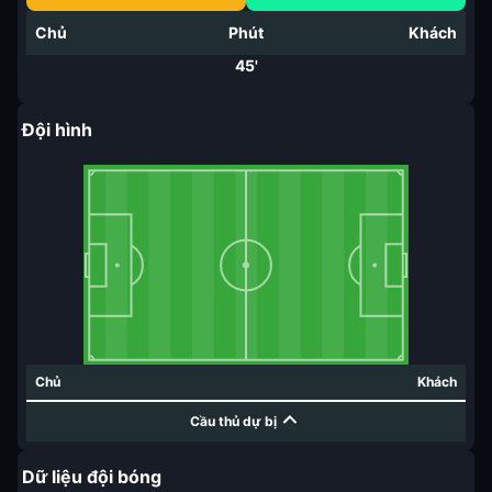
Chủ
Phút
Khách
45'
Đội hình
Chủ
Khách
Cầu thủ dự bị
Dữ liệu đội bóng