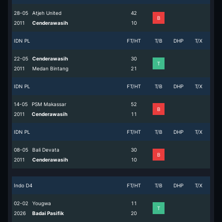
28-05
Atjeh United
4
2
B
2011
Cenderawasih
1
0
IDN PL
FT/HT
T/B
DHP
T/X
22-05
Cenderawasih
3
0
T
2011
Medan Bintang
2
1
IDN PL
FT/HT
T/B
DHP
T/X
14-05
PSM Makassar
5
2
B
2011
Cenderawasih
1
1
IDN PL
FT/HT
T/B
DHP
T/X
08-05
Bali Devata
3
0
B
2011
Cenderawasih
1
0
Indo D4
FT/HT
T/B
DHP
T/X
02-02
Yougwa
1
1
T
2026
Badai Pasifik
2
0