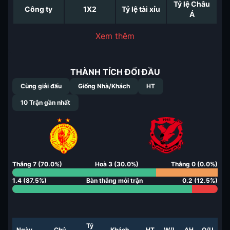
Tỷ lệ Châu
Công ty
1X2
Tỷ lệ tài xỉu
Á
Xem thêm
THÀNH TÍCH ĐỐI ĐẦU
Cùng giải đấu
Giống Nhà/Khách
HT
10
Trận gần nhất
Thắng
7
(
70.0
%)
Hoà
3
(
30.0
%)
Thắng
0
(
0.0
%)
1.4
(
87.5
%)
Bàn thắng mỗi trận
0.2
(
12.5
%)
Tỷ
Ngày
Chủ
Khách
HT
W/L
AH
O/U