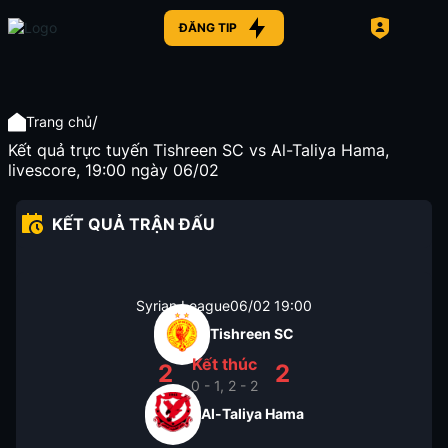
ĐĂNG TIP
/
Trang chủ
Kết quả trực tuyến Tishreen SC vs Al-Taliya Hama,
livescore, 19:00 ngày 06/02
KẾT QUẢ TRẬN ĐẤU
Syrian League
06/02
19:00
Tishreen SC
Kết thúc
2
2
0 - 1, 2 - 2
Al-Taliya Hama