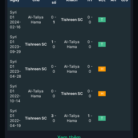
số
Syri
D1
Al-Taliya
0
-
0
-
Tishreen SC
T
2024-
Hama
1
0
02-16
Syri
D1
1
-
Al-Taliya
0
-
Tishreen SC
T
2023-
0
Hama
0
09-29
Syri
D1
0
-
Al-Taliya
0
-
Tishreen SC
H
2023-
0
Hama
0
04-28
Syri
D1
Al-Taliya
0
-
0
-
Tishreen SC
H
2022-
Hama
0
0
10-14
Syri
D1
3
-
Al-Taliya
1
-
Tishreen SC
T
2022-
0
Hama
0
04-19
Xem thêm