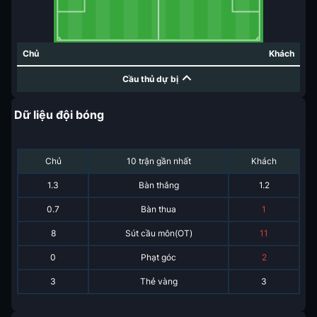
Chủ
Khách
Cầu thủ dự bị
Dữ liệu đội bóng
Chủ
10 trận gần nhất
Khách
1.3
Bàn thắng
1.2
0.7
Bàn thua
1
8
Sút cầu môn(OT)
11
0
Phạt góc
2
3
Thẻ vàng
3