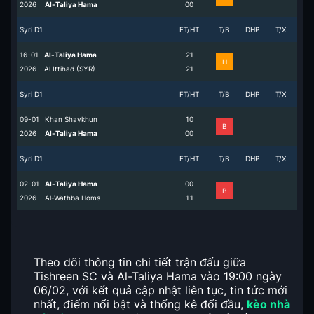
2026
Al-Taliya Hama
0
0
Syri D1
FT/HT
T/B
DHP
T/X
16-01
Al-Taliya Hama
2
1
H
2026
Al Ittihad (SYR)
2
1
Syri D1
FT/HT
T/B
DHP
T/X
09-01
Khan Shaykhun
1
0
B
2026
Al-Taliya Hama
0
0
Syri D1
FT/HT
T/B
DHP
T/X
02-01
Al-Taliya Hama
0
0
B
2026
Al-Wathba Homs
1
1
Theo dõi thông tin chi tiết trận đấu giữa
Tishreen SC và Al-Taliya Hama vào 19:00 ngày
06/02, với kết quả cập nhật liên tục, tin tức mới
nhất, điểm nổi bật và thống kê đối đầu,
kèo nhà