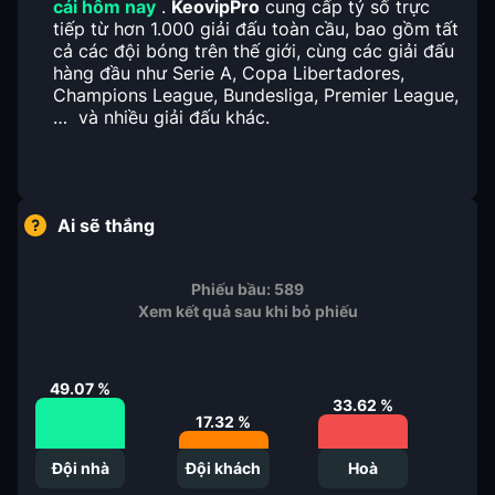
cái hôm nay
.
KeovipPro
cung cấp tỷ số trực
tiếp từ hơn 1.000 giải đấu toàn cầu, bao gồm tất
cả các đội bóng trên thế giới, cùng các giải đấu
hàng đầu như Serie A, Copa Libertadores,
Champions League, Bundesliga, Premier League,
… và nhiều giải đấu khác.
Ai sẽ thắng
Phiếu bầu:
589
Xem kết quả sau khi bỏ phiếu
49.07
%
33.62
%
17.32
%
Đội nhà
Đội khách
Hoà