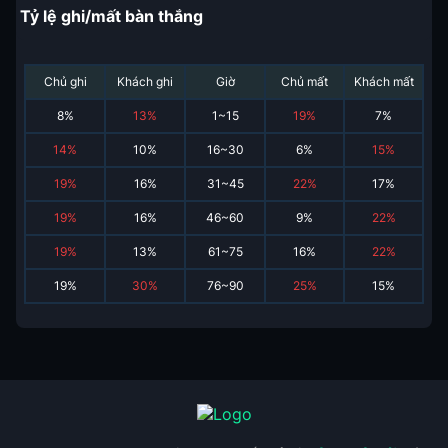
Tỷ lệ ghi/mất bàn thắng
Chủ ghi
Khách ghi
Giờ
Chủ mất
Khách mất
8
%
13
%
1~15
19
%
7
%
14
%
10
%
16~30
6
%
15
%
19
%
16
%
31~45
22
%
17
%
19
%
16
%
46~60
9
%
22
%
19
%
13
%
61~75
16
%
22
%
19
%
30
%
76~90
25
%
15
%