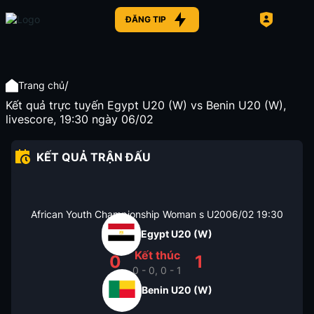
ĐĂNG TIP
/
Trang chủ
Kết quả trực tuyến Egypt U20 (W) vs Benin U20 (W),
livescore, 19:30 ngày 06/02
KẾT QUẢ TRẬN ĐẤU
African Youth Championship Woman s U20
06/02
19:30
Egypt U20 (W)
Kết thúc
0
1
0 - 0, 0 - 1
Benin U20 (W)