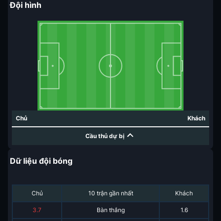
Đội hình
Chủ
Khách
Cầu thủ dự bị
Dữ liệu đội bóng
Chủ
10 trận gần nhất
Khách
3.7
Bàn thắng
1.6