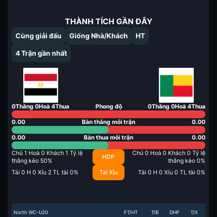
THÀNH TÍCH GẦN ĐÂY
Cùng giải đấu
Giống Nhà/Khách
HT
4
Trận gần nhất
0
Thắng
0
Hoà
4
Thua
Phong độ
0
Thắng
0
Hoà
4
Thua
0.00
Bàn thắng mỗi trận
0.00
0.00
Bàn thua mỗi trận
0.00
Chủ
1
Hoà
0
Khách
1
Tỷ lệ
Chủ
0
Hoà
0
Khách
0
Tỷ lệ
HDP
thắng kèo
50
%
thắng kèo
0
%
Tài
0
H
0
Xỉu
2
TL tài
0
%
Tài Xỉu
Tài
0
H
0
Xỉu
0
TL tài
0
%
North WC-U20
FT/HT
T/B
DHP
T/X