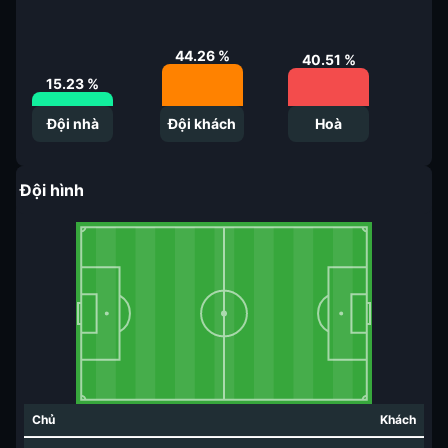
44.26
%
40.51
%
15.23
%
Đội nhà
Đội khách
Hoà
Đội hình
Chủ
Khách