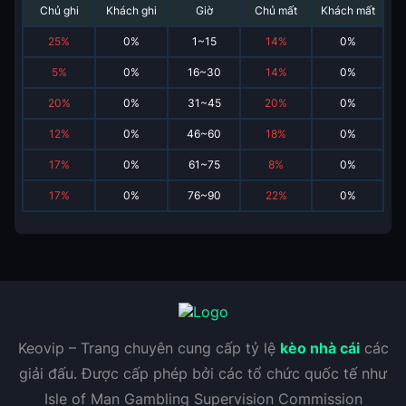
Chủ ghi
Khách ghi
Giờ
Chủ mất
Khách mất
25
%
0
%
1~15
14
%
0
%
5
%
0
%
16~30
14
%
0
%
20
%
0
%
31~45
20
%
0
%
12
%
0
%
46~60
18
%
0
%
17
%
0
%
61~75
8
%
0
%
17
%
0
%
76~90
22
%
0
%
Keovip – Trang chuyên cung cấp tỷ lệ
kèo nhà cái
các
giải đấu. Được cấp phép bởi các tổ chức quốc tế như
Isle of Man Gambling Supervision Commission