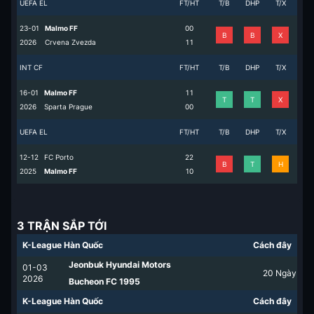
UEFA EL
FT/HT
T/B
DHP
T/X
23-01
Malmo FF
0
0
B
B
X
2026
Crvena Zvezda
1
1
INT CF
FT/HT
T/B
DHP
T/X
16-01
Malmo FF
1
1
T
T
X
2026
Sparta Prague
0
0
UEFA EL
FT/HT
T/B
DHP
T/X
12-12
FC Porto
2
2
B
T
H
2025
Malmo FF
1
0
3 TRẬN SẮP TỚI
K-League Hàn Quốc
Cách đây
Jeonbuk Hyundai Motors
01-03
20
Ngày
2026
Bucheon FC 1995
K-League Hàn Quốc
Cách đây