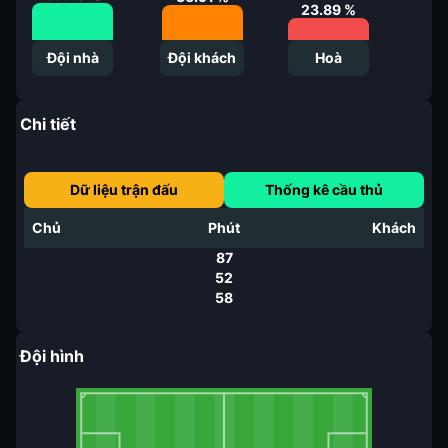
23.89
%
Đội nhà
Đội khách
Hoà
Chi tiết
Dữ liệu trận đấu
Thống kê cầu thủ
Chủ
Phút
Khách
87
52
58
Đội hình