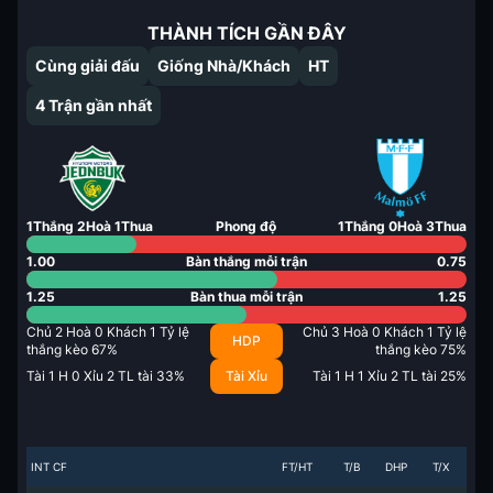
THÀNH TÍCH GẦN ĐÂY
Cùng giải đấu
Giống Nhà/Khách
HT
4
Trận gần nhất
1
Thắng
2
Hoà
1
Thua
Phong độ
1
Thắng
0
Hoà
3
Thua
1.00
Bàn thắng mỗi trận
0.75
1.25
Bàn thua mỗi trận
1.25
Chủ
2
Hoà
0
Khách
1
Tỷ lệ
Chủ
3
Hoà
0
Khách
1
Tỷ lệ
HDP
thắng kèo
67
%
thắng kèo
75
%
Tài
1
H
0
Xỉu
2
TL tài
33
%
Tài Xỉu
Tài
1
H
1
Xỉu
2
TL tài
25
%
INT CF
FT/HT
T/B
DHP
T/X