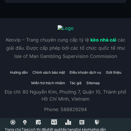
Keovip – Trang chuyên cung cấp tỷ lệ
kèo nhà cái
các
giải đấu. Được cấp phép bởi các tổ chức quốc tế như
Isle of Man Gambling Supervision Commission
Hướng dẫn
Chính sách bảo mật
Điều khoản dịch vụ
Giới thiệu
Miễn trừ trách nhiệm
Tác giả
Sitemap
Địa chỉ:
80 Nguyễn Kim, Phường 7, Quận 10, Thành phố
Hồ Chí Minh, Vietnam
Phone:
588829294
Trang chủ
Tips
Lịch thi đấu
Kết quả
Xếp hạng
Soi kèo
Hướng dẫn