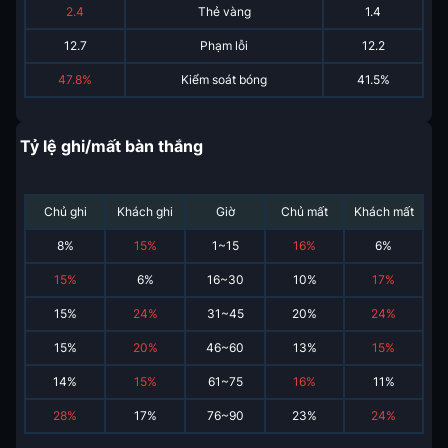
2.4
Thẻ vàng
1.4
12.7
Phạm lỗi
12.2
47.8%
Kiểm soát bóng
41.5%
Tỷ lệ ghi/mất bàn thắng
Chủ ghi
Khách ghi
Giờ
Chủ mất
Khách mất
8
%
15
%
1~15
16
%
6
%
15
%
6
%
16~30
10
%
17
%
15
%
24
%
31~45
20
%
24
%
15
%
20
%
46~60
13
%
15
%
14
%
15
%
61~75
16
%
11
%
28
%
17
%
76~90
23
%
24
%