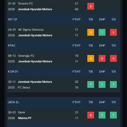
31-01
Toronto FC
2
1
B
2026
Jeonbuk Hyundai Motors
0
0
INT CF
FT/HT
T/B
DHP
T/X
24-01
SK Sigma Olomouc
1
1
H
T
X
2026
Jeonbuk Hyundai Motors
1
1
KFAC
FT/HT
T/B
DHP
T/X
06-12
Gwangju FC
1
0
H
B
X
2025
Jeonbuk Hyundai Motors
1
1
KOR D1
FT/HT
T/B
DHP
T/X
30-11
Jeonbuk Hyundai Motors
2
0
T
T
T
2025
FC Seoul
1
0
UEFA EL
FT/HT
T/B
DHP
T/X
30-01
Genk
2
1
B
T
T
2026
Malmo FF
1
1