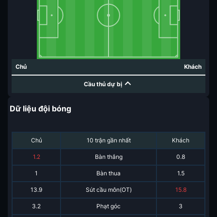
Chủ
Khách
Cầu thủ dự bị
Dữ liệu đội bóng
Chủ
10 trận gần nhất
Khách
1.2
Bàn thắng
0.8
1
Bàn thua
1.5
13.9
Sút cầu môn(OT)
15.8
3.2
Phạt góc
3