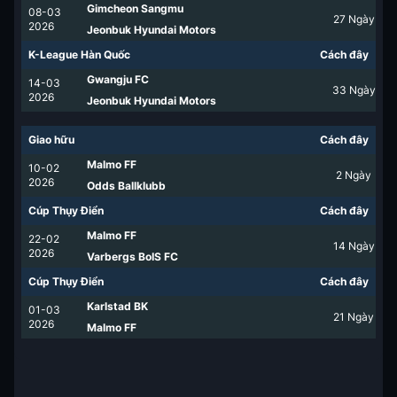
Gimcheon Sangmu
08-03
27
Ngày
2026
Jeonbuk Hyundai Motors
K-League Hàn Quốc
Cách đây
Gwangju FC
14-03
33
Ngày
2026
Jeonbuk Hyundai Motors
Giao hữu
Cách đây
Malmo FF
10-02
2
Ngày
2026
Odds Ballklubb
Cúp Thụy Điển
Cách đây
Malmo FF
22-02
14
Ngày
2026
Varbergs BoIS FC
Cúp Thụy Điển
Cách đây
Karlstad BK
01-03
21
Ngày
2026
Malmo FF