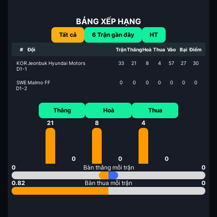
BẢNG XẾP HẠNG
Tất cả
6
Trận gần đây
HT
#
Đội
Trận
Thắng
Hoà
Thua
Vào
Bại
Điểm
KOR
Jeonbuk Hyundai Motors
33
21
8
4
57
27
30
D1-1
SWE
Malmo FF
0
0
0
0
0
0
0
D1-2
Thắng
Hoà
Thua
21
8
4
0
0
0
0
Bàn thắng mỗi trận
0
0.82
Bàn thua mỗi trận
0