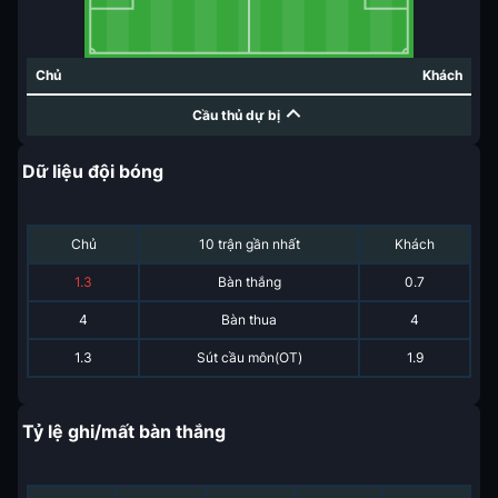
Chủ
Khách
Cầu thủ dự bị
Dữ liệu đội bóng
Chủ
10 trận gần nhất
Khách
1.3
Bàn thắng
0.7
4
Bàn thua
4
1.3
Sút cầu môn(OT)
1.9
Tỷ lệ ghi/mất bàn thắng