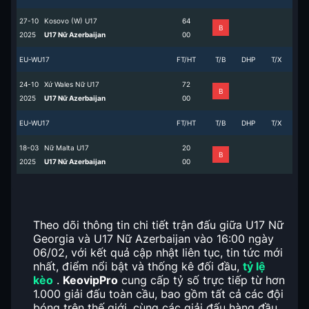
27-10
Kosovo (W) U17
6
4
B
2025
U17 Nữ Azerbaijan
0
0
EU-WU17
FT/HT
T/B
DHP
T/X
24-10
Xứ Wales Nữ U17
7
2
B
2025
U17 Nữ Azerbaijan
0
0
EU-WU17
FT/HT
T/B
DHP
T/X
18-03
Nữ Malta U17
2
0
B
2025
U17 Nữ Azerbaijan
0
0
Theo dõi thông tin chi tiết trận đấu giữa U17 Nữ
Georgia và U17 Nữ Azerbaijan vào 16:00 ngày
06/02, với kết quả cập nhật liên tục, tin tức mới
nhất, điểm nổi bật và thống kê đối đầu,
tỷ lệ
kèo
.
KeovipPro
cung cấp tỷ số trực tiếp từ hơn
1.000 giải đấu toàn cầu, bao gồm tất cả các đội
bóng trên thế giới, cùng các giải đấu hàng đầu