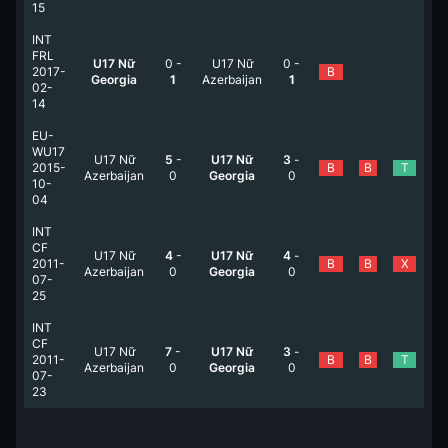
15
INT
FRL
U17 Nữ
0
-
U17 Nữ
0
-
2017-
B
Georgia
1
Azerbaijan
1
02-
14
EU-
WU17
U17 Nữ
5
-
U17 Nữ
3
-
2015-
B
B
T
Azerbaijan
0
Georgia
0
10-
04
INT
CF
U17 Nữ
4
-
U17 Nữ
4
-
2011-
B
B
X
Azerbaijan
0
Georgia
0
07-
25
INT
CF
U17 Nữ
7
-
U17 Nữ
3
-
2011-
B
B
T
Azerbaijan
0
Georgia
0
07-
23