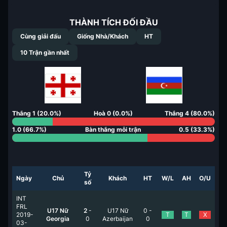
THÀNH TÍCH ĐỐI ĐẦU
Cùng giải đấu
Giống Nhà/Khách
HT
10
Trận gần nhất
Thắng
1
(
20.0
%)
Hoà
0
(
0.0
%)
Thắng
4
(
80.0
%)
1.0
(
66.7
%)
Bàn thắng mỗi trận
0.5
(
33.3
%)
Tỷ
Ngày
Chủ
Khách
HT
W/L
AH
O/U
số
INT
FRL
U17 Nữ
2
-
U17 Nữ
0
-
2019-
T
T
X
Georgia
0
Azerbaijan
0
03-