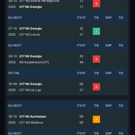
30-10
U17 Nữ Bosnia Herzegovina
2
1
B
2025
U17 Nữ Georgia
1
1
EU-WU17
FT/HT
T/B
DHP
T/X
27-10
U17 Nữ Georgia
3
2
T
2025
U17 Nữ Latvia
2
1
EU-WU17
FT/HT
T/B
DHP
T/X
24-10
U17 Nữ Georgia
2
0
B
2025
Nữ Kazakhstan(U17)
4
4
INT FRL
FT/HT
T/B
DHP
T/X
19-09
U17 Nữ Georgia
0
0
B
2025
U17 Nữ Hy Lạp
2
1
EU-WU17
FT/HT
T/B
DHP
T/X
30-10
U17 Nữ Azerbaijan
0
0
H
2025
U17 Nữ Moldova
0
0
EU-WU17
FT/HT
T/B
DHP
T/X