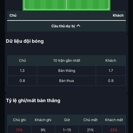
Chủ
Khách
Cầu thủ dự bị
Dữ liệu đội bóng
Chủ
10 trận gần nhất
Khách
1.3
Bàn thắng
1.7
0.8
Bàn thua
0.9
Tỷ lệ ghi/mất bàn thắng
Chủ ghi
Khách ghi
Giờ
Chủ mất
Khách mất
11
%
9
%
1~15
21
%
23
%