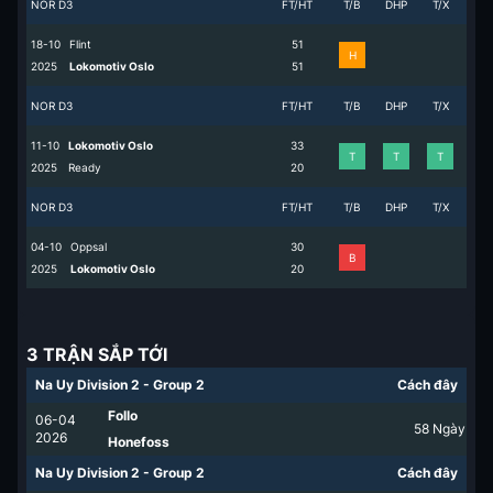
NOR D3
FT/HT
T/B
DHP
T/X
18-10
Flint
5
1
H
2025
Lokomotiv Oslo
5
1
NOR D3
FT/HT
T/B
DHP
T/X
11-10
Lokomotiv Oslo
3
3
T
T
T
2025
Ready
2
0
NOR D3
FT/HT
T/B
DHP
T/X
04-10
Oppsal
3
0
B
2025
Lokomotiv Oslo
2
0
3 TRẬN SẮP TỚI
Na Uy Division 2 - Group 2
Cách đây
Follo
06-04
58
Ngày
2026
Honefoss
Na Uy Division 2 - Group 2
Cách đây