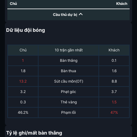
Chủ
Khách
Cầu thủ dự bị
Dữ liệu đội bóng
Chủ
10 trận gần nhất
Khách
1
Bàn thắng
0.1
1.8
Bàn thua
1.6
13.2
Sút cầu môn(OT)
8.8
3.2
Phạt góc
3.7
0.3
Thẻ vàng
1.5
46.2%
Phạm lỗi
47%
Tỷ lệ ghi/mất bàn thắng