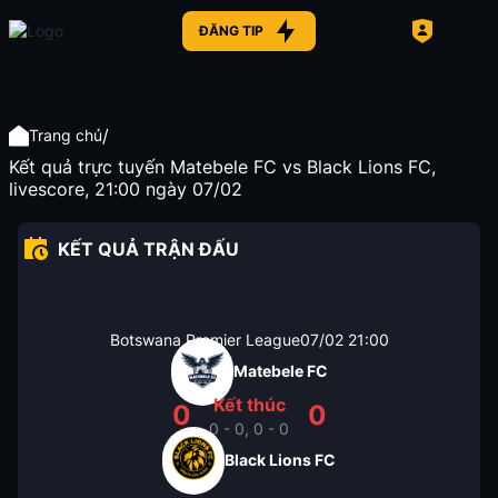
ĐĂNG TIP
/
Trang chủ
Kết quả trực tuyến Matebele FC vs Black Lions FC,
livescore, 21:00 ngày 07/02
KẾT QUẢ TRẬN ĐẤU
Botswana Premier League
07/02
21:00
Matebele FC
Kết thúc
0
0
0 - 0, 0 - 0
Black Lions FC