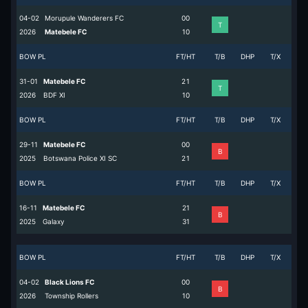
04-02
Morupule Wanderers FC
0
0
T
2026
Matebele FC
1
0
BOW PL
FT/HT
T/B
DHP
T/X
31-01
Matebele FC
2
1
T
2026
BDF XI
1
0
BOW PL
FT/HT
T/B
DHP
T/X
29-11
Matebele FC
0
0
B
2025
Botswana Police XI SC
2
1
BOW PL
FT/HT
T/B
DHP
T/X
16-11
Matebele FC
2
1
B
2025
Galaxy
3
1
BOW PL
FT/HT
T/B
DHP
T/X
04-02
Black Lions FC
0
0
B
2026
Township Rollers
1
0