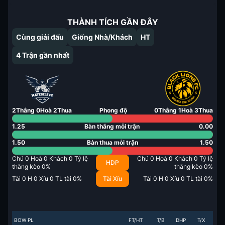
THÀNH TÍCH GẦN ĐÂY
Cùng giải đấu
Giống Nhà/Khách
HT
4
Trận gần nhất
2
Thắng
0
Hoà
2
Thua
Phong độ
0
Thắng
1
Hoà
3
Thua
1.25
Bàn thắng mỗi trận
0.00
1.50
Bàn thua mỗi trận
1.50
Chủ
0
Hoà
0
Khách
0
Tỷ lệ
Chủ
0
Hoà
0
Khách
0
Tỷ lệ
HDP
thắng kèo
0
%
thắng kèo
0
%
Tài
0
H
0
Xỉu
0
TL tài
0
%
Tài Xỉu
Tài
0
H
0
Xỉu
0
TL tài
0
%
BOW PL
FT/HT
T/B
DHP
T/X