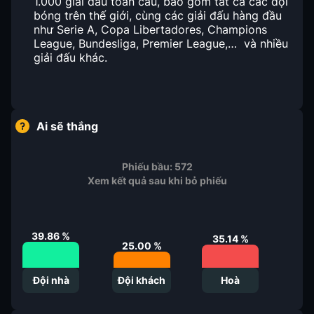
1.000 giải đấu toàn cầu, bao gồm tất cả các đội
bóng trên thế giới, cùng các giải đấu hàng đầu
như Serie A, Copa Libertadores, Champions
League, Bundesliga, Premier League,… và nhiều
giải đấu khác.
Ai sẽ thắng
Phiếu bầu:
572
Xem kết quả sau khi bỏ phiếu
39.86
%
35.14
%
25.00
%
Đội nhà
Đội khách
Hoà