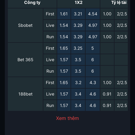
Công ty
1X2
Tỷ lệ tài xỉu
First
1.61
3.21
4.54
1.00
2/2.5
0
Sbobet
Live
1.54
3.29
4.97
1.00
2/2.5
0
Run
1.54
3.29
4.97
1.00
2/2.5
0
First
1.65
3.25
5
Bet 365
Live
1.57
3.5
6
Run
1.57
3.5
6
First
1.65
3.2
4.3
1.00
2/2.5
188bet
Live
1.57
3.4
4.6
0.91
2/2.5
Run
1.57
3.4
4.6
0.91
2/2.5
Xem thêm