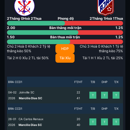
2
Thắng
0
Hoà
2
Thua
Phong độ
2
Thắng
1
Hoà
1
Thua
2.00
Bàn thắng mỗi trận
1.25
1.50
Bàn thua mỗi trận
1.25
Chủ
2
Hoà
0
Khách
2
Tỷ lệ
Chủ
3
Hoà
0
Khách
1
Tỷ lệ
HDP
thắng kèo
50
%
thắng kèo
75
%
Tài
2
H
0
Xỉu
2
TL tài
50
%
Tài Xỉu
Tài
1
H
1
Xỉu
2
TL tài
25
%
BRA CCD1
FT/HT
T/B
DHP
T/X
04-02
Joinville SC
2
2
T
T
T
2026
Marcilio Dias SC
4
1
BRA CCD1
FT/HT
T/B
DHP
T/X
26-01
CA Carlos Renaux
2
0
T
T
T
2026
Marcilio Dias SC
4
0