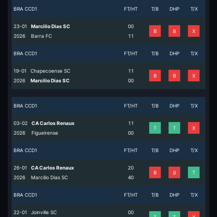
BRA CCD1
FT/HT
T/B
DHP
T/X
23-01
Marcilio Dias SC
0
0
B
B
X
2026
Barra FC
1
1
BRA CCD1
FT/HT
T/B
DHP
T/X
19-01
Chapecoense SC
1
1
B
B
X
2026
Marcilio Dias SC
0
0
BRA CCD1
FT/HT
T/B
DHP
T/X
03-02
CA Carlos Renaux
1
1
T
T
X
2026
Figueirense
0
0
BRA CCD1
FT/HT
T/B
DHP
T/X
26-01
CA Carlos Renaux
2
0
B
B
T
2026
Marcilio Dias SC
4
0
BRA CCD1
FT/HT
T/B
DHP
T/X
22-01
Joinville SC
0
0