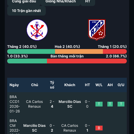
Cùng giải đấu
Giống Nhà/Khách
HT
10
Trận gần nhất
Thắng
2
(
40.0
%)
Hoà
2
(
40.0
%)
Thắng
1
(
20.0
%)
1.0
(
33.3
%)
Bàn thắng mỗi trận
2.0
(
66.7
%)
Tỷ
Ngày
Chủ
Khách
HT
W/L
AH
O/U
số
BRA
CCD1
CA Carlos
2
-
Marcilio Dias
0
-
T
T
T
2026-
Renaux
4
SC
0
01-26
BRA
CM
Marcilio Dias
0
-
CA Carlos
0
-
B
2022-
SC
2
Renaux
1