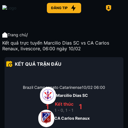
ĐĂNG TIP
/
Trang chủ
Kết quả trực tuyến Marcilio Dias SC vs CA Carlos
Renaux, livescore, 06:00 ngày 10/02
KẾT QUẢ TRẬN ĐẤU
Brazil Campeonato Catarinense
10/02
06:00
Marcilio Dias SC
Kết thúc
1
1
1 - 0, 1 - 1
CA Carlos Renaux