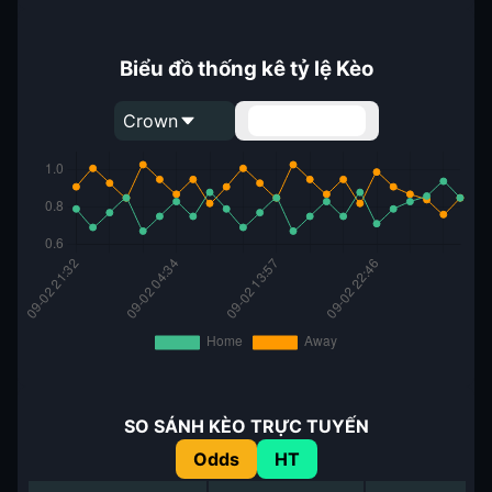
Biểu đồ thống kê tỷ lệ Kèo
Crown
Handicap
SO SÁNH KÈO TRỰC TUYẾN
Odds
HT