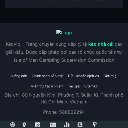
Keovip – Trang chuyên cung cấp tỷ lệ
kèo nhà cái
các
giải đấu. Được cấp phép bởi các tổ chức quốc tế như
Isle of Man Gambling Supervision Commission
Hướng dẫn
Chính sách bảo mật
Điều khoản dịch vụ
Giới thiệu
Miễn trừ trách nhiệm
Tác giả
Sitemap
Địa chỉ:
80 Nguyễn Kim, Phường 7, Quận 10, Thành phố
Hồ Chí Minh, Vietnam
Phone:
588829294