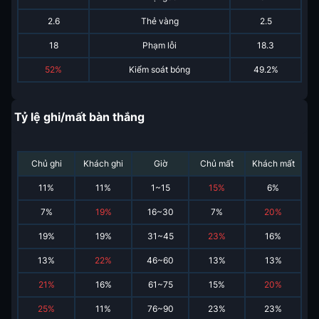
2.6
Thẻ vàng
2.5
18
Phạm lỗi
18.3
52%
Kiểm soát bóng
49.2%
Tỷ lệ ghi/mất bàn thắng
Chủ ghi
Khách ghi
Giờ
Chủ mất
Khách mất
11
%
11
%
1~15
15
%
6
%
7
%
19
%
16~30
7
%
20
%
19
%
19
%
31~45
23
%
16
%
13
%
22
%
46~60
13
%
13
%
21
%
16
%
61~75
15
%
20
%
25
%
11
%
76~90
23
%
23
%