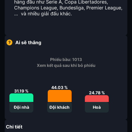
hàng đầu như Serie A, Copa Libertadores,
Champions League, Bundesliga, Premier League,
… và nhiều giải đấu khác.
Ai sẽ thắng
Phiếu bầu:
1013
Xem kết quả sau khi bỏ phiếu
44.03
%
31.19
%
24.78
%
Đội nhà
Đội khách
Hoà
Chi tiết