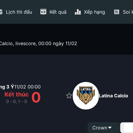
Lịch thi đấu
Kết quả
Xếp hạng
Soi 
alcio, livescore, 00:00 ngày 11/02
ng 3 Ý
11/02
00:00
1
0
Kết thúc
Latina Calcio
0 - 0, 1 - 0
Crown
H