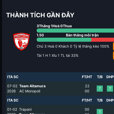
THÀNH TÍCH GẦN ĐÂY
3
Thắng
1
Hoà
0
Thua
1.50
Bàn thắng mỗi trận
Chủ
3
Hoà
0
Khách
0
Tỷ lệ thắng kèo
100
%
Tài
1
H
1
Xỉu
1
TL tài
33
%
ITA SC
FT/HT
T/B
DHP
07-02
Team Altamura
2
2
T
T
2026
AC Monopoli
0
0
ITA SC
FT/HT
T/B
DHP
01-02
Trapani
0
0
T