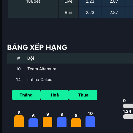
188bet
Live
2.23
2.87
Run
2.23
2.87
BẢNG XẾP HẠNG
#
Đội
10
Team Altamura
14
Latina Calcio
Thắng
Hoà
Thua
0
1.24
8
10
9
9
8
6