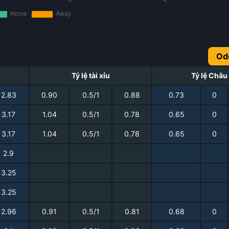
Od
Tỷ lệ tài xỉu
Tỷ lệ Châu
2.83
0.90
0.5/1
0.88
0.73
0
3.17
1.04
0.5/1
0.78
0.65
0
3.17
1.04
0.5/1
0.78
0.65
0
2.9
3.25
3.25
2.96
0.91
0.5/1
0.81
0.68
0