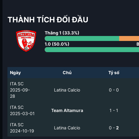
THÀNH TÍCH ĐỐI ĐẦU
Thắng
1
(
33.3
%)
1.0
(
50.0
%)
B
Ngày
Chủ
Tỷ số
ITA SC
2025-09-
Latina Calcio
0
-
0
28
ITA SC
Team Altamura
1
-
1
2025-03-01
ITA SC
Latina Calcio
0
-
2
2024-10-19