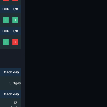
DHP
T/X
T
T
DHP
T/X
T
X
Cách đây
3
Ngày
Cách đây
12