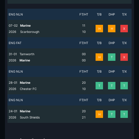
ENG NLN
FT/HT
T/B
DHP
T/X
07-02
Marine
1
1
H
H
X
2026
Scarborough
1
0
ENG FAT
FT/HT
T/B
DHP
T/X
31-01
Tamworth
0
0
H
T
X
2026
Marine
0
0
ENG NLN
FT/HT
T/B
DHP
T/X
28-01
Marine
2
0
T
T
T
2026
Chester FC
1
0
ENG NLN
FT/HT
T/B
DHP
T/X
24-01
Marine
2
0
H
T
T
2026
South Shields
2
1