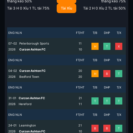
thắng kèo
50
%
thắng kèo
75
%
Tài
3
H
0
Xỉu
1
TL tài
75
%
Tài Xỉu
Tài
2
H
0
Xỉu
2
TL tài
50
%
ENG NLN
FT/HT
T/B
DHP
T/X
07-02
Peterborough Sports
1
1
H
T
X
2026
Curzon Ashton FC
1
0
ENG NLN
FT/HT
T/B
DHP
T/X
04-02
Curzon Ashton FC
2
0
H
B
T
2026
Bedford Town
2
0
ENG NLN
FT/HT
T/B
DHP
T/X
31-01
Curzon Ashton FC
2
1
T
T
T
2026
Hereford
1
1
ENG NLN
FT/HT
T/B
DHP
T/X
24-01
Leamington
2
1
B
B
T
2026
Curzon Ashton FC
1
0