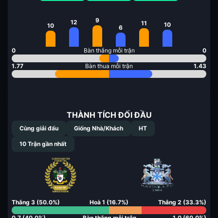
9
12
11
10
10
6
0
Bàn thắng mỗi trận
0
1.77
Bàn thua mỗi trận
1.43
THÀNH TÍCH ĐỐI ĐẦU
Cùng giải đấu
Giống Nhà/Khách
HT
10
Trận gần nhất
Thắng
3
(
50.0
%)
Hoà
1
(
16.7
%)
Thắng
2
(
33.3
%)
0.7
(
40.0
%)
Bàn thắng mỗi trận
1.0
(
60.0
%)