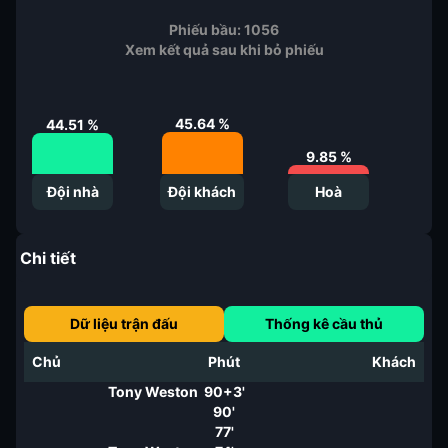
Phiếu bầu:
1056
Xem kết quả sau khi bỏ phiếu
45.64
%
44.51
%
9.85
%
Đội nhà
Đội khách
Hoà
Chi tiết
Dữ liệu trận đấu
Thống kê cầu thủ
Chủ
Phút
Khách
Tony Weston
90+3'
90'
77'