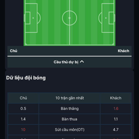
Chủ
Khách
Cầu thủ dự bị
Dữ liệu đội bóng
Chủ
10 trận gần nhất
Khách
0.5
Bàn thắng
1.6
1.4
Bàn thua
1.1
10
Sút cầu môn(OT)
4.7