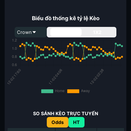
Biểu đồ thống kê tỷ lệ Kèo
Crown
Handicap
1X2
SO SÁNH KÈO TRỰC TUYẾN
Odds
HT