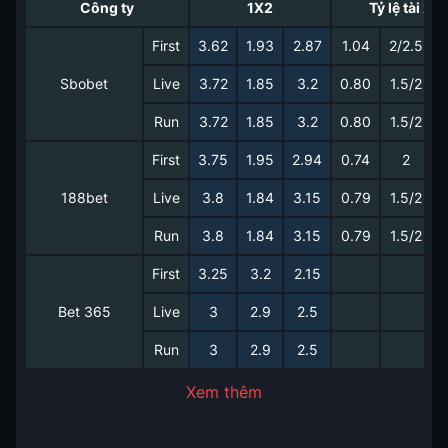
Công ty
1X2
Tỷ lệ tài xỉu
First
3.62
1.93
2.87
1.04
2/2.5
Sbobet
Live
3.72
1.85
3.2
0.80
1.5/2
Run
3.72
1.85
3.2
0.80
1.5/2
First
3.75
1.95
2.94
0.74
2
188bet
Live
3.8
1.84
3.15
0.79
1.5/2
Run
3.8
1.84
3.15
0.79
1.5/2
First
3.25
3.2
2.15
Bet 365
Live
3
2.9
2.5
Run
3
2.9
2.5
Xem thêm