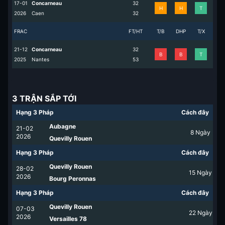
17-01
Concarneau
3
2
H
H
T
2026
Caen
3
2
FRAC
FT/HT
T/B
DHP
T/X
21-12
Concarneau
3
2
B
B
T
2025
Nantes
5
3
3 TRẬN SẮP TỚI
Hạng 3 Pháp
Cách đây
Aubagne
21-02
8
Ngày
2026
Quevilly Rouen
Hạng 3 Pháp
Cách đây
Quevilly Rouen
28-02
15
Ngày
2026
Bourg Peronnas
Hạng 3 Pháp
Cách đây
Quevilly Rouen
07-03
22
Ngày
2026
Versailles 78