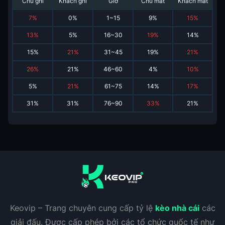
Chủ ghi
Khách ghi
Giờ
Chủ mất
Khách mất
7
%
0
%
1~15
9
%
15
%
13
%
5
%
16~30
19
%
14
%
15
%
21
%
31~45
19
%
21
%
26
%
21
%
46~60
4
%
10
%
5
%
21
%
61~75
14
%
17
%
31
%
31
%
76~90
33
%
21
%
Keovip – Trang chuyên cung cấp tỷ lệ
kèo nhà cái
các
giải đấu. Được cấp phép bởi các tổ chức quốc tế như