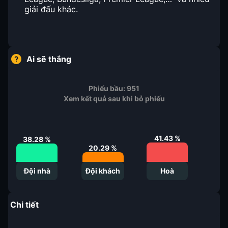
giải đấu khác.
Ai sẽ thắng
Phiếu bầu:
951
Xem kết quả sau khi bỏ phiếu
41.43
%
38.28
%
20.29
%
Đội nhà
Đội khách
Hoà
Chi tiết