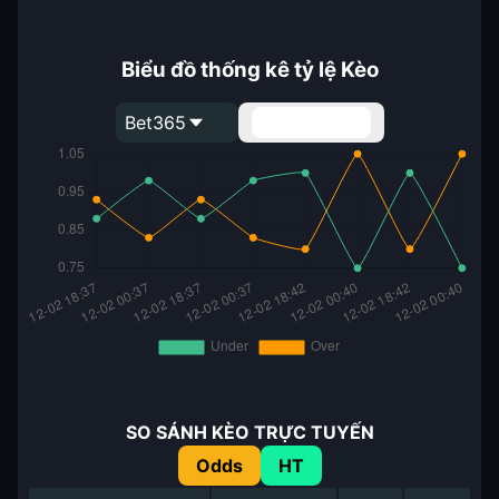
Biểu đồ thống kê tỷ lệ Kèo
Bet365
Tài/Xỉu
SO SÁNH KÈO TRỰC TUYẾN
Odds
HT