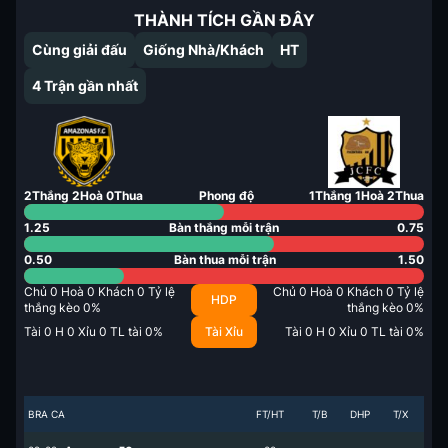
THÀNH TÍCH GẦN ĐÂY
Cùng giải đấu
Giống Nhà/Khách
HT
4
Trận gần nhất
2
Thắng
2
Hoà
0
Thua
Phong độ
1
Thắng
1
Hoà
2
Thua
1.25
Bàn thắng mỗi trận
0.75
0.50
Bàn thua mỗi trận
1.50
Chủ
0
Hoà
0
Khách
0
Tỷ lệ
Chủ
0
Hoà
0
Khách
0
Tỷ lệ
HDP
thắng kèo
0
%
thắng kèo
0
%
Tài
0
H
0
Xỉu
0
TL tài
0
%
Tài Xỉu
Tài
0
H
0
Xỉu
0
TL tài
0
%
BRA CA
FT/HT
T/B
DHP
T/X