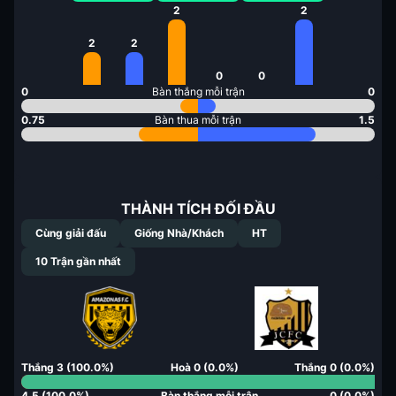
2
2
2
2
0
0
0
Bàn thắng mỗi trận
0
0.75
Bàn thua mỗi trận
1.5
THÀNH TÍCH ĐỐI ĐẦU
Cùng giải đấu
Giống Nhà/Khách
HT
10
Trận gần nhất
Thắng
3
(
100.0
%)
Hoà
0
(
0.0
%)
Thắng
0
(
0.0
%)
4.5
(
100.0
%)
Bàn thắng mỗi trận
0
(
0.0
%)