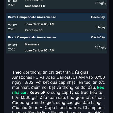
01-03
15
Ngày
2026
Amazonas FC
Brazil Campeonato Amazonense
Cách đây
Joao Carlos(JC) AM
22-02
8
Ngày
2026
Parintins FC
Brazil Campeonato Amazonense
Cách đây
Manauara
01-03
15
Ngày
2026
Joao Carlos(JC) AM
Theo dõi thông tin chi tiết trận đấu giữa
Amazonas FC và Joao Carlos(JC) AM vào 07:00
ngày 13/02, với kết quả cập nhật liên tục, tin tức
mới nhất, điểm nổi bật và thống kê đối đầu,
kèo
nhà cái
.
KeovipPro
cung cấp tỷ số trực tiếp từ
hơn 1.000 giải đấu toàn cầu, bao gồm tất cả các
đội bóng trên thế giới, cùng các giải đấu hàng
đầu như Serie A, Copa Libertadores, Champions
League, Bundesliga, Premier League,… và nhiều