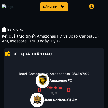
ĐĂNG TIP
/
Trang chủ
Kết quả trực tuyến Amazonas FC vs Joao Carlos(JC)
AM, livescore, 07:00 ngày 13/02
KẾT QUẢ TRẬN ĐẤU
Brazil Campeonato Amazonense
13/02
07:00
Amazonas FC
Kết thúc
0
0
0 - 0, 0 - 0
Joao Carlos(JC) AM