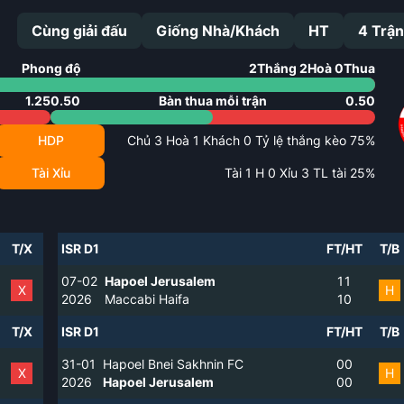
Cùng giải đấu
Giống Nhà/Khách
HT
4
Trận
Phong độ
2
Thắng
2
Hoà
0
Thua
1.25
0.50
Bàn thua mỗi trận
0.50
HDP
Chủ
3
Hoà
1
Khách
0
Tỷ lệ thắng kèo
75
%
Tài Xỉu
Tài
1
H
0
Xỉu
3
TL tài
25
%
T/X
ISR D1
FT/HT
T/B
07-02
Hapoel Jerusalem
1
1
X
H
2026
Maccabi Haifa
1
0
T/X
ISR D1
FT/HT
T/B
31-01
Hapoel Bnei Sakhnin FC
0
0
X
H
2026
Hapoel Jerusalem
0
0