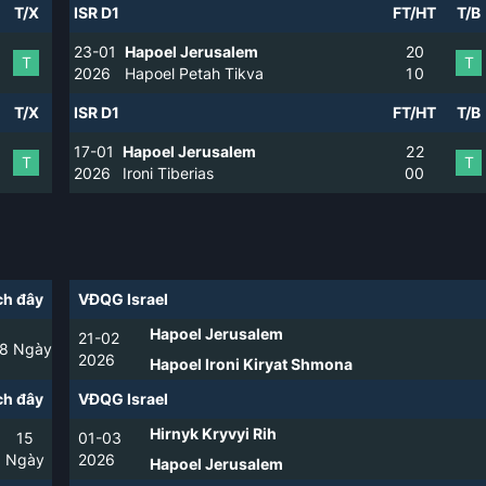
T/X
ISR D1
FT/HT
T/B
23-01
Hapoel Jerusalem
2
0
T
T
2026
Hapoel Petah Tikva
1
0
T/X
ISR D1
FT/HT
T/B
17-01
Hapoel Jerusalem
2
2
T
T
2026
Ironi Tiberias
0
0
h đây
VĐQG Israel
Hapoel Jerusalem
21-02
8
Ngày
2026
Hapoel Ironi Kiryat Shmona
h đây
VĐQG Israel
Hirnyk Kryvyi Rih
15
01-03
Ngày
2026
Hapoel Jerusalem