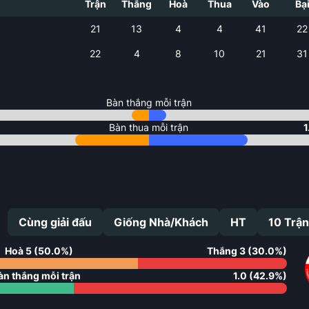
Trận
Thắng
Hoà
Thua
Vào
Bạ
21
13
4
4
41
22
22
4
8
10
21
31
Bàn thắng mỗi trận
Bàn thua mỗi trận
1
Cùng giải đấu
Giống Nhà/Khách
HT
10
Trận
Hoà
5
(
50.0
%)
Thắng
3
(
30.0
%)
àn thắng mỗi trận
1.0
(
42.9
%)