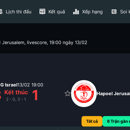
Lịch thi đấu
Kết quả
Xếp hạng
Soi 
 Jerusalem, livescore, 19:00 ngày 13/02
 Israel
13/02
19:00
3
1
Kết thúc
Hapoel Jerus
2 - 0, 3 - 1
Tất cả
6
Trận gần 