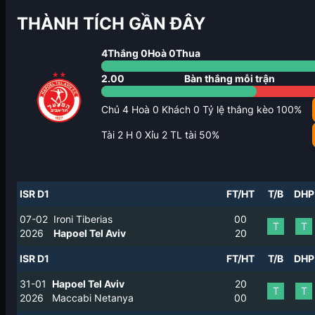
THÀNH TÍCH GẦN ĐÂY
4
Thắng
0
Hoà
0
Thua
2.00
Bàn thắng mỗi trận
Chủ
4
Hoà
0
Khách
0
Tỷ lệ thắng kèo
100
%
Tài
2
H
0
Xỉu
2
TL tài
50
%
ISR D1
FT/HT
T/B
DHP
07-02
Ironi Tiberias
0
0
T
T
2026
Hapoel Tel Aviv
2
0
ISR D1
FT/HT
T/B
DHP
31-01
Hapoel Tel Aviv
2
0
T
T
2026
Maccabi Netanya
0
0