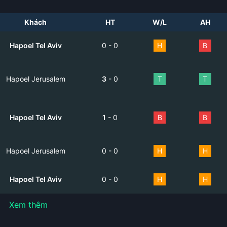
Khách
HT
W/L
AH
Hapoel Tel Aviv
0
-
0
H
B
Hapoel Jerusalem
3
-
0
T
T
Hapoel Tel Aviv
1
-
0
B
B
Hapoel Jerusalem
0
-
0
H
H
Hapoel Tel Aviv
0
-
0
H
H
Xem thêm