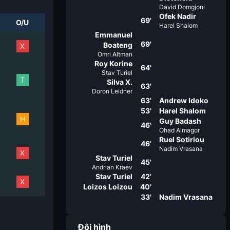
David Domgjoni
Ofek Nadir
69'
O/U
Harel Shalom
Emmanuel
69'
Boateng
X
Omri Altman
Roy Korine
64'
Stav Turiel
T
Silva X.
63'
Doron Leidner
63'
Andrew Idoko
53'
Harel Shalom
H
Guy Badash
46'
Ohad Almagor
Ruel Sotiriou
46'
Nadim Vrasana
X
Stav Turiel
45'
Andrian Kraev
Stav Turiel
42'
X
Loizos Loizou
40'
33'
Nadim Vrasana
Đội hình