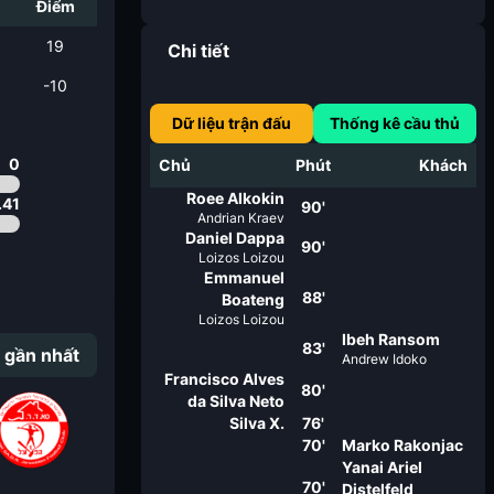
i
Điểm
19
Chi tiết
-10
Dữ liệu trận đấu
Thống kê cầu thủ
0
Chủ
Phút
Khách
Roee Alkokin
.41
90'
Andrian Kraev
Daniel Dappa
90'
Loizos Loizou
Emmanuel
88'
Boateng
Loizos Loizou
Ibeh Ransom
83'
 gần nhất
Andrew Idoko
Francisco Alves
80'
da Silva Neto
Silva X.
76'
70'
Marko Rakonjac
Yanai Ariel
70'
Distelfeld