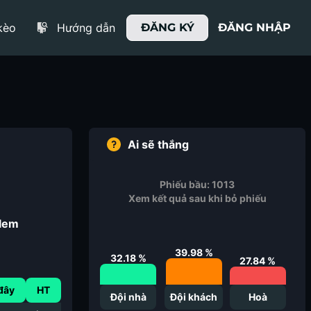
kèo
Hướng dẫn
ĐĂNG KÝ
ĐĂNG NHẬP
Ai sẽ thắng
Phiếu bầu:
1013
Xem kết quả sau khi bỏ phiếu
alem
39.98
%
32.18
%
27.84
%
đây
HT
Đội nhà
Đội khách
Hoà