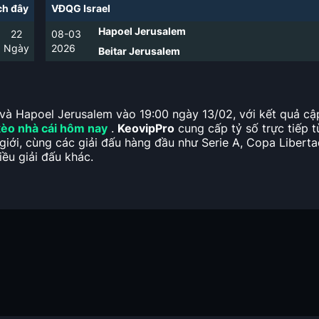
h đây
VĐQG Israel
Hapoel Jerusalem
22
08-03
Ngày
2026
Beitar Jerusalem
v và Hapoel Jerusalem vào 19:00 ngày 13/02, với kết quả cập
kèo nhà cái hôm nay
.
KeovipPro
cung cấp tỷ số trực tiếp t
giới, cùng các giải đấu hàng đầu như Serie A, Copa Liberta
ều giải đấu khác.