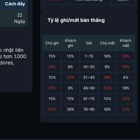
Cách đây
22
Tỷ lệ ghi/mất bàn thắng
Ngày
Khách
Khách
Chủ ghi
Giờ
Chủ mất
ghi
mất
 nhật liên
ừ hơn 1.000
15
%
15
%
1~15
16
%
19
%
dores,
15
%
6
%
16~30
6
%
10
%
10
%
22
%
31~45
16
%
4
%
10
%
9
%
46~60
33
%
19
%
15
%
15
%
61~75
10
%
23
%
33
%
29
%
76~90
16
%
21
%