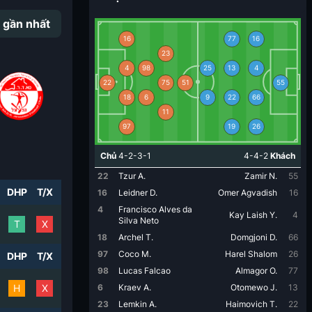
 gần nhất
16
77
16
23
4
98
25
13
4
22
75
51
55
18
6
9
22
66
11
97
19
26
Chủ
4-2-3-1
4-4-2
Khách
22
Tzur A.
Zamir N.
55
DHP
T/X
16
Leidner D.
Omer Agvadish
16
4
Francisco Alves da
Kay Laish Y.
4
Silva Neto
T
X
18
Archel T.
Domgjoni D.
66
97
Coco M.
Harel Shalom
26
DHP
T/X
98
Lucas Falcao
Almagor O.
77
H
X
6
Kraev A.
Otomewo J.
13
23
Lemkin A.
Haimovich T.
22