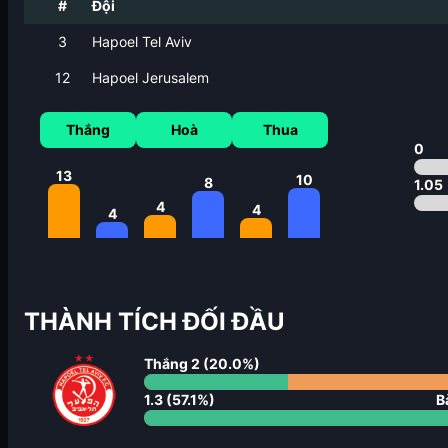
#
Đội
3
Hapoel Tel Aviv
12
Hapoel Jerusalem
Thắng
Hoà
Thua
0
13
10
8
1.05
4
4
4
THÀNH TÍCH ĐỐI ĐẦU
Thắng
2
(
20.0
%)
1.3
(
57.1
%)
B