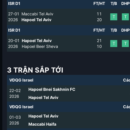
ISR D1
FT/HT
T/B
DHP
27-01
Maccabi Tel Aviv
1
1
T
T
2026
Hapoel Tel Aviv
2
0
ISR D1
FT/HT
T/B
DHP
20-01
Hapoel Tel Aviv
2
1
T
T
2026
Hapoel Beer Sheva
1
0
3 TRẬN SẮP TỚI
VĐQG Israel
Các
Hapoel Bnei Sakhnin FC
22-02
2026
Hapoel Tel Aviv
VĐQG Israel
Các
Hapoel Tel Aviv
01-03
2026
Maccabi Haifa