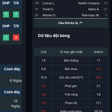
DHP
T/X
75
Loizou L.
Nadim Vrasana
19
11
Torial S.
Idoko A.
25
T
T
51
Altman O.
Rakonjac M.
9
Cầu thủ dự bị
DHP
T/X
Dữ liệu đội bóng
T
X
Chủ
10 trận gần nhất
Khách
1.9
Bàn thắng
1.1
Cách đây
0.8
Bàn thua
1.3
10.9
Sút cầu môn(OT)
15.3
8
Ngày
5.3
Phạt góc
3.1
Cách đây
2.8
Thẻ vàng
1.6
15
15.1
Phạm lỗi
11.7
Ngày
51%
Kiểm soát bóng
38.3%