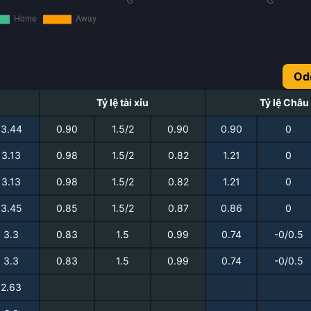
Od
Tỷ lệ tài xỉu
Tỷ lệ Châu
3.44
0.90
1.5/2
0.90
0.90
0
3.13
0.98
1.5/2
0.82
1.21
0
3.13
0.98
1.5/2
0.82
1.21
0
3.45
0.85
1.5/2
0.87
0.86
0
3.3
0.83
1.5
0.99
0.74
-0/0.5
3.3
0.83
1.5
0.99
0.74
-0/0.5
2.63