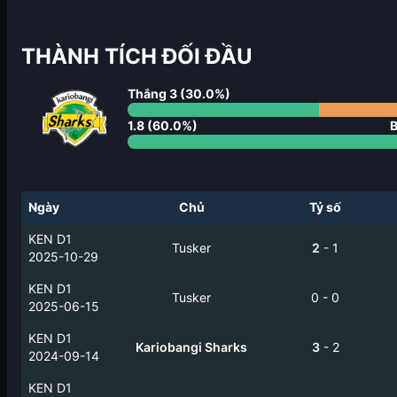
THÀNH TÍCH ĐỐI ĐẦU
Thắng
3
(
30.0
%)
1.8
(
60.0
%)
B
Ngày
Chủ
Tỷ số
KEN D1
Tusker
2
-
1
2025-10-29
KEN D1
Tusker
0
-
0
2025-06-15
KEN D1
Kariobangi Sharks
3
-
2
2024-09-14
KEN D1