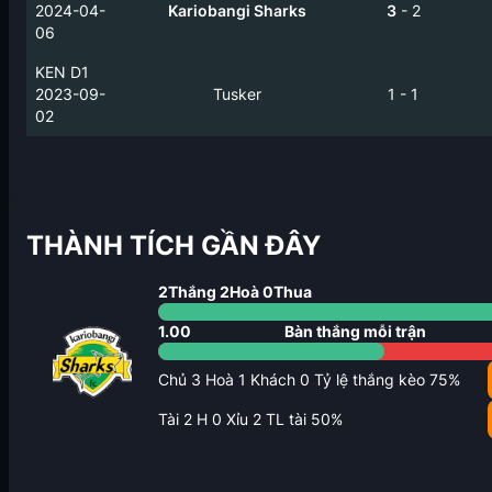
2024-04-
Kariobangi Sharks
3
-
2
06
KEN D1
2023-09-
Tusker
1
-
1
02
THÀNH TÍCH GẦN ĐÂY
2
Thắng
2
Hoà
0
Thua
1.00
Bàn thắng mỗi trận
Chủ
3
Hoà
1
Khách
0
Tỷ lệ thắng kèo
75
%
Tài
2
H
0
Xỉu
2
TL tài
50
%