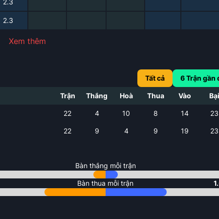
2.3
2.3
Xem thêm
Tất cả
6
Trận gần 
Trận
Thắng
Hoà
Thua
Vào
Bạ
22
4
10
8
14
23
22
9
4
9
19
23
Bàn thắng mỗi trận
Bàn thua mỗi trận
1