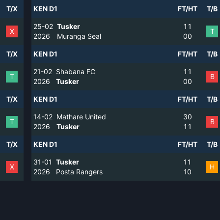
T/X
KEN D1
FT/HT
T/B
25-02
Tusker
1
1
X
T
2026
Muranga Seal
0
0
T/X
KEN D1
FT/HT
T/B
21-02
Shabana FC
1
1
T
B
2026
Tusker
0
0
T/X
KEN D1
FT/HT
T/B
14-02
Mathare United
3
0
T
B
2026
Tusker
1
1
T/X
KEN D1
FT/HT
T/B
31-01
Tusker
1
1
X
H
2026
Posta Rangers
1
0