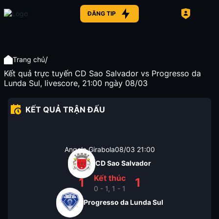
ĐĂNG TIP
/
Trang chủ
Kết quả trực tuyến CD Sao Salvador vs Progresso da
Lunda Sul, livescore, 21:00 ngày 08/03
KẾT QUẢ TRẬN ĐẤU
Angola Girabola
08/03
21:00
CD Sao Salvador
Kết thúc
1
1
0 - 1, 1 - 1
Progresso da Lunda Sul