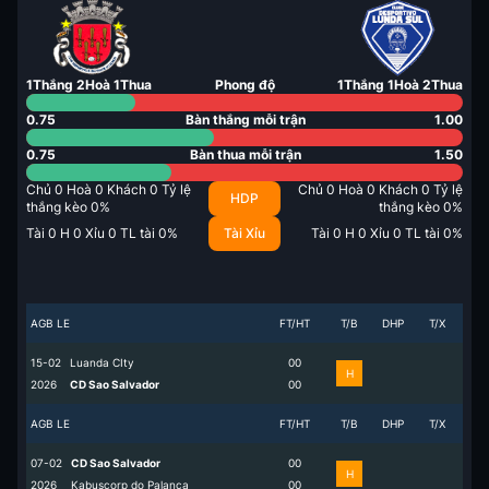
1
Thắng
2
Hoà
1
Thua
Phong độ
1
Thắng
1
Hoà
2
Thua
0.75
Bàn thắng mỗi trận
1.00
0.75
Bàn thua mỗi trận
1.50
Chủ
0
Hoà
0
Khách
0
Tỷ lệ
Chủ
0
Hoà
0
Khách
0
Tỷ lệ
HDP
thắng kèo
0
%
thắng kèo
0
%
Tài
0
H
0
Xỉu
0
TL tài
0
%
Tài Xỉu
Tài
0
H
0
Xỉu
0
TL tài
0
%
AGB LE
FT/HT
T/B
DHP
T/X
15-02
Luanda CIty
0
0
H
2026
CD Sao Salvador
0
0
AGB LE
FT/HT
T/B
DHP
T/X
07-02
CD Sao Salvador
0
0
H
2026
Kabuscorp do Palanca
0
0