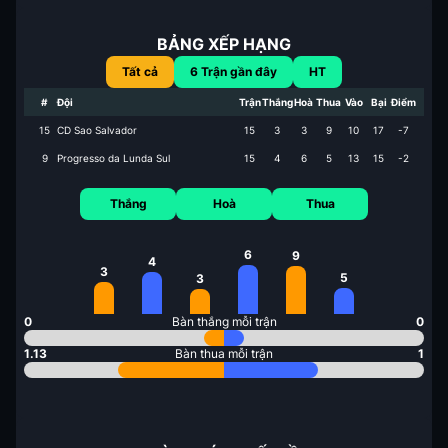
BẢNG XẾP HẠNG
Tất cả
6
Trận gần đây
HT
#
Đội
Trận
Thắng
Hoà
Thua
Vào
Bại
Điểm
15
CD Sao Salvador
15
3
3
9
10
17
-7
9
Progresso da Lunda Sul
15
4
6
5
13
15
-2
Thắng
Hoà
Thua
6
9
4
3
5
3
0
Bàn thắng mỗi trận
0
1.13
Bàn thua mỗi trận
1