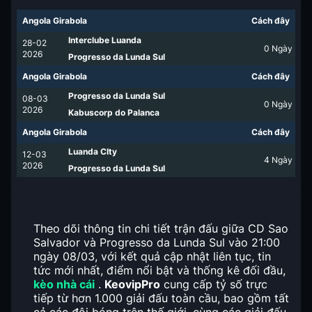
Angola Girabola
Cách đây
Interclube Luanda
28-02
0
Ngày
2026
Progresso da Lunda Sul
Angola Girabola
Cách đây
Progresso da Lunda Sul
08-03
0
Ngày
2026
Kabuscorp do Palanca
Angola Girabola
Cách đây
Luanda CIty
12-03
4
Ngày
2026
Progresso da Lunda Sul
Theo dõi thông tin chi tiết trận đấu giữa CD Sao
Salvador và Progresso da Lunda Sul vào 21:00
ngày 08/03, với kết quả cập nhật liên tục, tin
tức mới nhất, điểm nổi bật và thống kê đối đầu,
kèo nhà cái
.
KeovipPro
cung cấp tỷ số trực
tiếp từ hơn 1.000 giải đấu toàn cầu, bao gồm tất