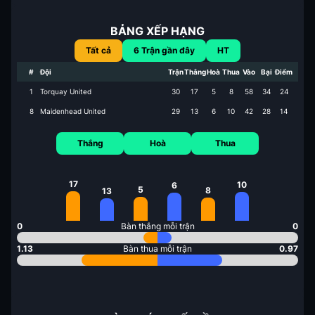
BẢNG XẾP HẠNG
Tất cả
6
Trận gần đây
HT
#
Đội
Trận
Thắng
Hoà
Thua
Vào
Bại
Điểm
1
Torquay United
30
17
5
8
58
34
24
8
Maidenhead United
29
13
6
10
42
28
14
Thắng
Hoà
Thua
17
10
6
5
8
13
0
Bàn thắng mỗi trận
0
1.13
Bàn thua mỗi trận
0.97