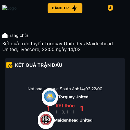
ĐĂNG TIP
/
Trang chủ
Kết quả trực tuyến Torquay United vs Maidenhead
United, livescore, 22:00 ngày 14/02
KẾT QUẢ TRẬN ĐẤU
National League South Anh
14/02
22:00
Torquay United
Kết thúc
1
1
1 - 0, 1 - 1
Maidenhead United