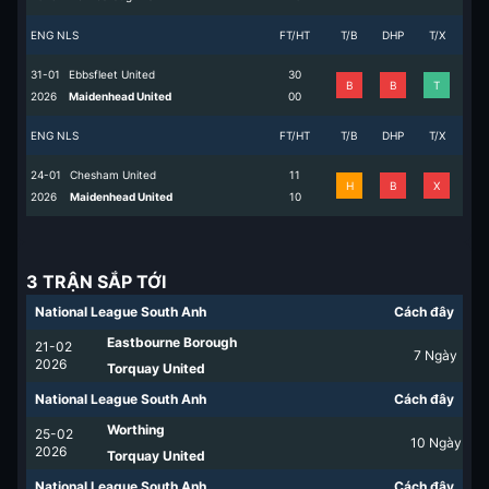
ENG NLS
FT/HT
T/B
DHP
T/X
31-01
Ebbsfleet United
3
0
B
B
T
2026
Maidenhead United
0
0
ENG NLS
FT/HT
T/B
DHP
T/X
24-01
Chesham United
1
1
H
B
X
2026
Maidenhead United
1
0
3 TRẬN SẮP TỚI
National League South Anh
Cách đây
Eastbourne Borough
21-02
7
Ngày
2026
Torquay United
National League South Anh
Cách đây
Worthing
25-02
10
Ngày
2026
Torquay United
National League South Anh
Cách đây