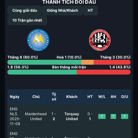
THÀNH TÍCH ĐỐI ĐẦU
Cùng giải đấu
Giống Nhà/Khách
HT
10
Trận gần nhất
Thắng
6
(
60.0
%)
Hoà
1
(
10.0
%)
Thắng
3
(
30.0
%)
1.8
(
56.3
%)
Bàn thắng mỗi trận
1.4
(
43.8
%)
Tỷ
Ngày
Chủ
Khách
HT
W/L
AH
O/U
số
ENG
NLS
Maidenhead
1
-
Torquay
0
-
T
T
T
2025-
United
2
United
1
11-08
ENG