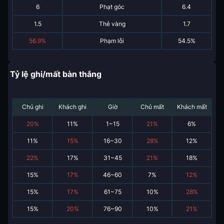
6
Phạt góc
6.4
1.5
Thẻ vàng
1.7
56.9%
Phạm lỗi
54.5%
Tỷ lệ ghi/mất bàn thắng
Chủ ghi
Khách ghi
Giờ
Chủ mất
Khách mất
20
%
11
%
1~15
21
%
6
%
11
%
15
%
16~30
28
%
12
%
22
%
17
%
31~45
21
%
18
%
15
%
17
%
46~60
7
%
12
%
15
%
17
%
61~75
10
%
28
%
15
%
20
%
76~90
10
%
21
%