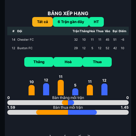
BẢNG XẾP HẠNG
Tất cả
6
Trận gần đây
HT
#
Đội
Trận
Thắng
Hoà
Thua
Vào
Bại
Điểm
14
Chester FC
32
10
11
11
45
51
-6
12
Buxton FC
29
12
5
12
52
42
10
Thắng
Hoà
Thua
11
12
12
11
10
5
0
Bàn thắng mỗi trận
0
1.59
Bàn thua mỗi trận
1.45