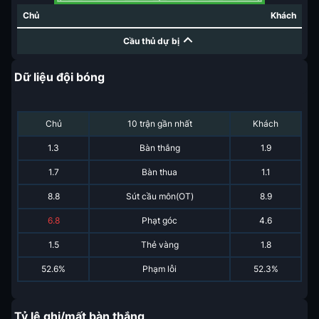
Chủ
Khách
Cầu thủ dự bị
Dữ liệu đội bóng
Chủ
10 trận gần nhất
Khách
1.3
Bàn thắng
1.9
1.7
Bàn thua
1.1
8.8
Sút cầu môn(OT)
8.9
6.8
Phạt góc
4.6
1.5
Thẻ vàng
1.8
52.6%
Phạm lỗi
52.3%
Tỷ lệ ghi/mất bàn thắng