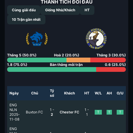
THÀNH TÍCH ĐỐI ĐẦU
Cùng giải đấu
Giống Nhà/Khách
HT
10
Trận gần nhất
Thắng
5
(
50.0
%)
Hoà
2
(
20.0
%)
Thắng
3
(
30.0
%)
1.8
(
75.0
%)
Bàn thắng mỗi trận
0.6
(
25.0
%)
Tỷ
Ngày
Chủ
Khách
HT
W/L
AH
O/U
số
ENG
NLN
1
-
1
-
Buxton FC
Chester FC
T
T
T
2025-
2
1
11-08
ENG