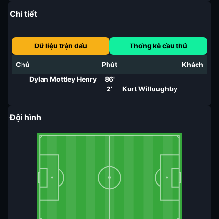
Chi tiết
Dữ liệu trận đấu
Thống kê cầu thủ
Chủ
Phút
Khách
Dylan Mottley Henry
86'
2'
Kurt Willoughby
Đội hình