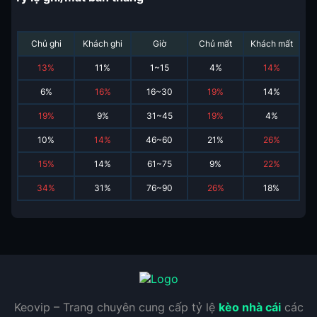
Chủ ghi
Khách ghi
Giờ
Chủ mất
Khách mất
13
%
11
%
1~15
4
%
14
%
6
%
16
%
16~30
19
%
14
%
19
%
9
%
31~45
19
%
4
%
10
%
14
%
46~60
21
%
26
%
15
%
14
%
61~75
9
%
22
%
34
%
31
%
76~90
26
%
18
%
Keovip – Trang chuyên cung cấp tỷ lệ
kèo nhà cái
các