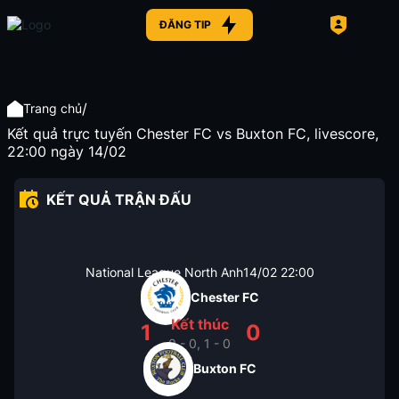
ĐĂNG TIP
/
Trang chủ
Kết quả trực tuyến Chester FC vs Buxton FC, livescore,
22:00 ngày 14/02
KẾT QUẢ TRẬN ĐẤU
National League North Anh
14/02
22:00
Chester FC
Kết thúc
1
0
0 - 0, 1 - 0
Buxton FC