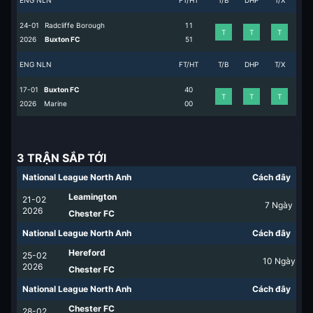
ENG NLN
FT/HT
T/B
DHP
T/X
24-01
Radcliffe Borough
1
1
T
T
T
2026
Buxton FC
5
1
ENG NLN
FT/HT
T/B
DHP
T/X
17-01
Buxton FC
4
0
T
T
T
2026
Marine
0
0
3 TRẬN SẮP TỚI
National League North Anh
Cách đây
Leamington
21-02
7
Ngày
2026
Chester FC
National League North Anh
Cách đây
Hereford
25-02
10
Ngày
2026
Chester FC
National League North Anh
Cách đây
Chester FC
28-02