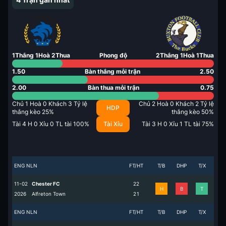
1
Thắng
1
Hoà
2
Thua
Phong độ
2
Thắng
1
Hoà
1
Thua
1.50
Bàn thắng mỗi trận
2.50
2.00
Bàn thua mỗi trận
0.75
Chủ
1
Hoà
0
Khách
3
Tỷ lệ
Chủ
2
Hoà
0
Khách
2
Tỷ lệ
HDP
thắng kèo
25
%
thắng kèo
50
%
Tài
4
H
0
Xỉu
0
TL tài
100
%
Tài Xỉu
Tài
3
H
0
Xỉu
1
TL tài
75
%
ENG NLN
FT/HT
T/B
DHP
T/X
11-02
Chester FC
2
2
H
B
T
2026
Alfreton Town
2
1
ENG NLN
FT/HT
T/B
DHP
T/X