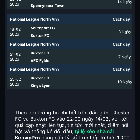
14
Ngày
2026
Spennymoor Town
National League North Anh
Cách đây
Southport FC
18-02
3
Ngày
2026
Buxton FC
National League North Anh
Cách đây
Buxton FC
21-02
7
Ngày
2026
AFC Fylde
National League North Anh
Cách đây
Buxton FC
25-02
10
Ngày
2026
Kings Lynn
Theo dõi thông tin chi tiết trận đấu giữa Chester
FC và Buxton FC vào 22:00 ngày 14/02, với kết
quả cập nhật liên tục, tin tức mới nhất, điểm nổi
bật và thống kê đối đầu,
tỷ lệ kèo nhà cái
.
KeovipPro
cung cấp tỷ số trực tiếp từ hơn 1.000