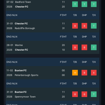
07-02
Bedford Town
1
1
T
T
T
2026
Chester FC
2
0
ENG NLN
FT/HT
T/B
DHP
T/X
31-01
Chester FC
1
1
B
B
T
2026
Radcliffe Borough
3
1
ENG NLN
FT/HT
T/B
DHP
T/X
28-01
Marine
2
0
B
B
T
2026
Chester FC
1
0
ENG NLN
FT/HT
T/B
DHP
T/X
11-02
Buxton FC
0
0
H
B
X
2026
Peterborough Sports
0
0
ENG NLN
FT/HT
T/B
DHP
T/X
31-01
Buxton FC
1
1
B
B
T
2026
Spennymoor Town
2
0