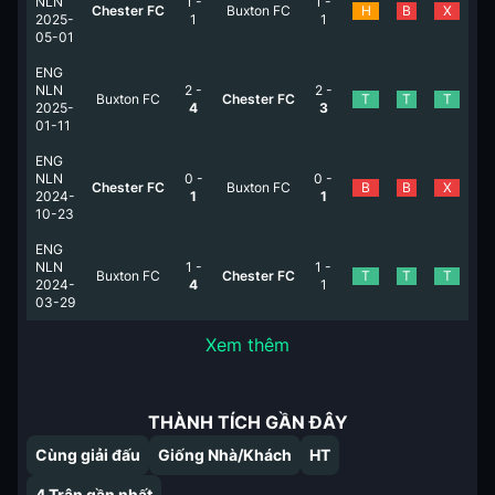
NLN
1
-
1
-
Chester FC
Buxton FC
H
B
X
2025-
1
1
05-01
ENG
NLN
2
-
2
-
Buxton FC
Chester FC
T
T
T
2025-
4
3
01-11
ENG
NLN
0
-
0
-
Chester FC
Buxton FC
B
B
X
2024-
1
1
10-23
ENG
NLN
1
-
1
-
Buxton FC
Chester FC
T
T
T
2024-
4
1
03-29
Xem thêm
THÀNH TÍCH GẦN ĐÂY
Cùng giải đấu
Giống Nhà/Khách
HT
4
Trận gần nhất