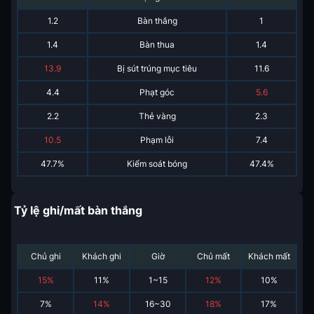
1.2
Bàn thắng
1
1.4
Bàn thua
1.4
13.9
Bị sút trúng mục tiêu
11.6
4.4
Phạt góc
5.6
2.2
Thẻ vàng
2.3
10.5
Phạm lỗi
7.4
47.7%
Kiểm soát bóng
47.4%
Tỷ lệ ghi/mất bàn thắng
Chủ ghi
Khách ghi
Giờ
Chủ mất
Khách mất
15
%
11
%
1~15
12
%
10
%
7
%
14
%
16~30
18
%
17
%