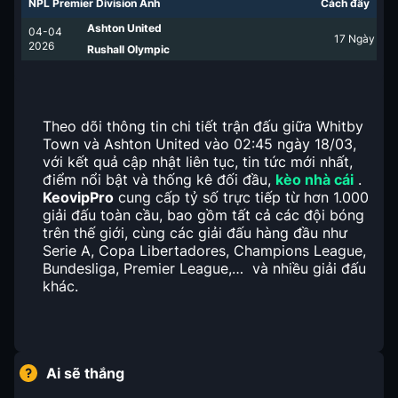
NPL Premier Division Anh
Cách đây
Ashton United
04-04
17
Ngày
2026
Rushall Olympic
Theo dõi thông tin chi tiết trận đấu giữa Whitby
Town và Ashton United vào 02:45 ngày 18/03,
với kết quả cập nhật liên tục, tin tức mới nhất,
điểm nổi bật và thống kê đối đầu,
kèo nhà cái
.
KeovipPro
cung cấp tỷ số trực tiếp từ hơn 1.000
giải đấu toàn cầu, bao gồm tất cả các đội bóng
trên thế giới, cùng các giải đấu hàng đầu như
Serie A, Copa Libertadores, Champions League,
Bundesliga, Premier League,… và nhiều giải đấu
khác.
Ai sẽ thắng