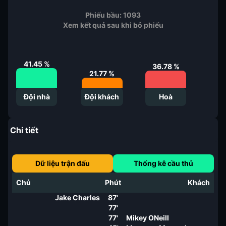
Phiếu bầu:
1093
Xem kết quả sau khi bỏ phiếu
41.45
%
36.78
%
21.77
%
Đội nhà
Đội khách
Hoà
Chi tiết
Dữ liệu trận đấu
Thống kê cầu thủ
Chủ
Phút
Khách
Jake Charles
87'
77'
77'
Mikey ONeill