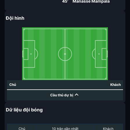
45'
Manasse Mampala
Đội hình
Chủ
Khách
Cầu thủ dự bị
Dữ liệu đội bóng
Chủ
10 trận gần nhất
Khách