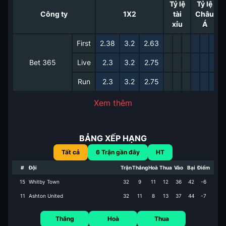
Tỷ lệ
Tỷ lệ
Công ty
1X2
tài
Châu
xỉu
Á
First
2.38
3.2
2.63
Bet 365
Live
2.3
3.2
2.75
Run
2.3
3.2
2.75
Xem thêm
BẢNG XẾP HẠNG
Tất cả
6
Trận gần đây
HT
#
Đội
Trận
Thắng
Hoà
Thua
Vào
Bại
Điểm
15
Whitby Town
32
9
11
12
36
42
-6
11
Ashton United
32
11
8
13
37
44
-7
Thắng
Hoà
Thua