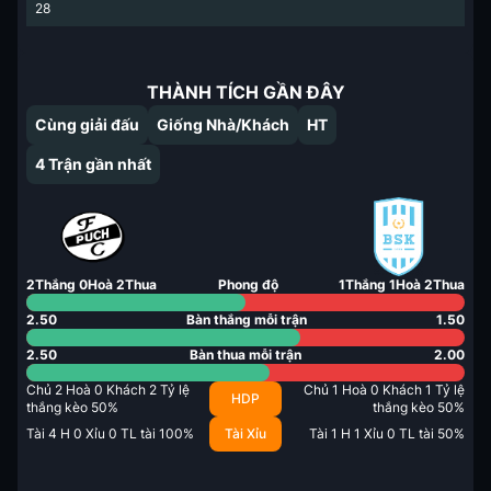
28
THÀNH TÍCH GẦN ĐÂY
Cùng giải đấu
Giống Nhà/Khách
HT
4
Trận gần nhất
2
Thắng
0
Hoà
2
Thua
Phong độ
1
Thắng
1
Hoà
2
Thua
2.50
Bàn thắng mỗi trận
1.50
2.50
Bàn thua mỗi trận
2.00
Chủ
2
Hoà
0
Khách
2
Tỷ lệ
Chủ
1
Hoà
0
Khách
1
Tỷ lệ
HDP
thắng kèo
50
%
thắng kèo
50
%
Tài
4
H
0
Xỉu
0
TL tài
100
%
Tài Xỉu
Tài
1
H
1
Xỉu
0
TL tài
50
%