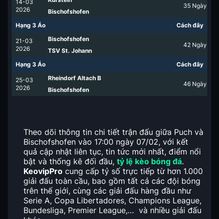
14-03
35
Ngày
2026
Bischofshofen
Hạng 3 Áo
Cách đây
Bischofshofen
21-03
42
Ngày
2026
TSV St. Johann
Hạng 3 Áo
Cách đây
Rheindorf Altach B
25-03
46
Ngày
2026
Bischofshofen
Theo dõi thông tin chi tiết trận đấu giữa Puch và
Bischofshofen vào 17:00 ngày 07/02, với kết
quả cập nhật liên tục, tin tức mới nhất, điểm nổi
bật và thống kê đối đầu,
tỷ lệ kèo bóng đá
.
KeovipPro
cung cấp tỷ số trực tiếp từ hơn 1.000
giải đấu toàn cầu, bao gồm tất cả các đội bóng
trên thế giới, cùng các giải đấu hàng đầu như
Serie A, Copa Libertadores, Champions League,
Bundesliga, Premier League,… và nhiều giải đấu