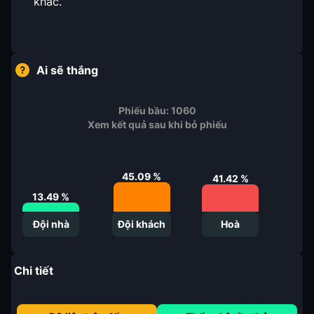
khác.
Ai sẽ thắng
Phiếu bầu:
1060
Xem kết quả sau khi bỏ phiếu
45.09
%
41.42
%
13.49
%
Đội nhà
Đội khách
Hoà
Chi tiết