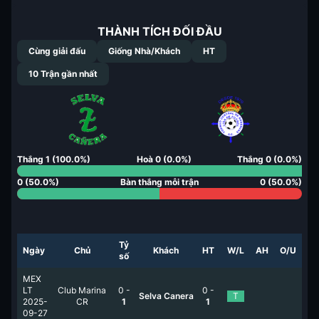
THÀNH TÍCH ĐỐI ĐẦU
Cùng giải đấu
Giống Nhà/Khách
HT
10
Trận gần nhất
Thắng
1
(
100.0
%)
Hoà
0
(
0.0
%)
Thắng
0
(
0.0
%)
0
(
50.0
%)
Bàn thắng mỗi trận
0
(
50.0
%)
Tỷ
Ngày
Chủ
Khách
HT
W/L
AH
O/U
số
MEX
LT
Club Marina
0
-
0
-
Selva Canera
T
2025-
CR
1
1
09-27