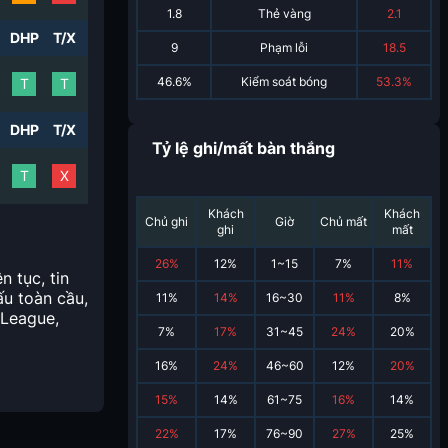
1.8
Thẻ vàng
2.1
DHP
T/X
9
Phạm lỗi
18.5
46.6%
Kiểm soát bóng
53.3%
T
T
DHP
T/X
Tỷ lệ ghi/mất bàn thắng
T
X
Khách
Khách
Chủ ghi
Giờ
Chủ mất
ghi
mất
26
%
12
%
1~15
7
%
11
%
n tục, tin
ấu toàn cầu,
11
%
14
%
16~30
11
%
8
%
 League,
7
%
17
%
31~45
24
%
20
%
16
%
24
%
46~60
12
%
20
%
15
%
14
%
61~75
16
%
14
%
22
%
17
%
76~90
27
%
25
%