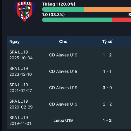
Thắng
1
(
20.0
%)
1.0
(
33.3
%)
B
Ngày
Chủ
Tỷ số
SPA LU19
CD Alaves U19
1
-
2
2025-10-04
SPA LU19
CD Alaves U19
1
-
1
2023-12-10
SPA LU19
CD Alaves U19
3
-
0
2021-02-27
SPA LU19
CD Alaves U19
2
-
2
2020-02-29
SPA LU19
Leioa U19
1
-
2
2019-11-01