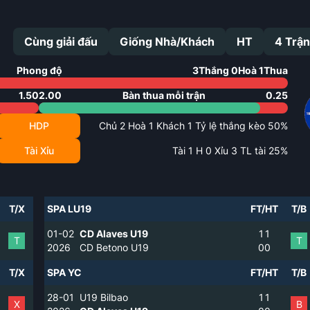
Cùng giải đấu
Giống Nhà/Khách
HT
4
Trận
Phong độ
3
Thắng
0
Hoà
1
Thua
1.50
2.00
Bàn thua mỗi trận
0.25
HDP
Chủ
2
Hoà
1
Khách
1
Tỷ lệ thắng kèo
50
%
Tài Xỉu
Tài
1
H
0
Xỉu
3
TL tài
25
%
T/X
SPA LU19
FT/HT
T/B
01-02
CD Alaves U19
1
1
T
T
2026
CD Betono U19
0
0
T/X
SPA YC
FT/HT
T/B
28-01
U19 Bilbao
1
1
X
B