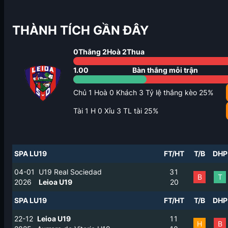
THÀNH TÍCH GẦN ĐÂY
0
Thắng
2
Hoà
2
Thua
1.00
Bàn thắng mỗi trận
Chủ
1
Hoà
0
Khách
3
Tỷ lệ thắng kèo
25
%
Tài
1
H
0
Xỉu
3
TL tài
25
%
SPA LU19
FT/HT
T/B
DHP
04-01
U19 Real Sociedad
3
1
B
T
2026
Leioa U19
2
0
SPA LU19
FT/HT
T/B
DHP
22-12
Leioa U19
1
1
H
B