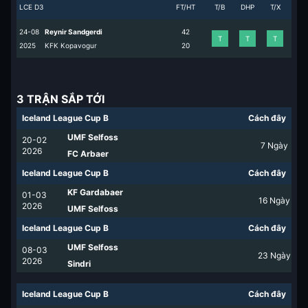
LCE D3
FT/HT
T/B
DHP
T/X
24-08
Reynir Sandgerdi
4
2
T
T
T
2025
KFK Kopavogur
2
0
3 TRẬN SẮP TỚI
Iceland League Cup B
Cách đây
UMF Selfoss
20-02
7
Ngày
2026
FC Arbaer
Iceland League Cup B
Cách đây
KF Gardabaer
01-03
16
Ngày
2026
UMF Selfoss
Iceland League Cup B
Cách đây
UMF Selfoss
08-03
23
Ngày
2026
Sindri
Iceland League Cup B
Cách đây