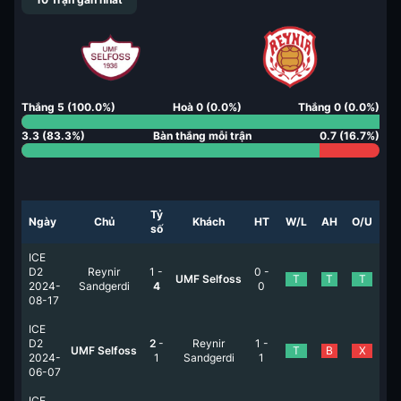
Thắng
5
(
100.0
%)
Hoà
0
(
0.0
%)
Thắng
0
(
0.0
%)
3.3
(
83.3
%)
Bàn thắng mỗi trận
0.7
(
16.7
%)
Tỷ
Ngày
Chủ
Khách
HT
W/L
AH
O/U
số
ICE
D2
Reynir
1
-
0
-
UMF Selfoss
T
T
T
2024-
Sandgerdi
4
0
08-17
ICE
D2
2
-
Reynir
1
-
UMF Selfoss
T
B
X
2024-
1
Sandgerdi
1
06-07
ICE