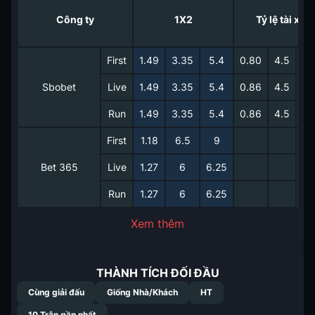
Công ty
1X2
Tỷ lệ tài xỉu
First
1.49
3.35
5.4
0.80
4.5
1.
Sbobet
Live
1.49
3.35
5.4
0.86
4.5
0.
Run
1.49
3.35
5.4
0.86
4.5
0.
First
1.18
6.5
9
Bet 365
Live
1.27
6
6.25
Run
1.27
6
6.25
Xem thêm
THÀNH TÍCH ĐỐI ĐẦU
Cùng giải đấu
Giống Nhà/Khách
HT
10
Trận gần nhất