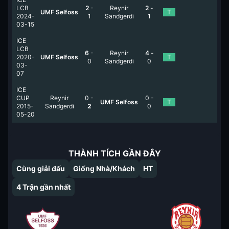
LCB
2
-
Reynir
2
-
UMF Selfoss
T
2024-
1
Sandgerdi
1
03-15
ICE
LCB
6
-
Reynir
4
-
2020-
UMF Selfoss
T
0
Sandgerdi
0
03-
07
ICE
CUP
Reynir
0
-
0
-
UMF Selfoss
T
2015-
Sandgerdi
2
0
05-20
THÀNH TÍCH GẦN ĐÂY
Cùng giải đấu
Giống Nhà/Khách
HT
4
Trận gần nhất