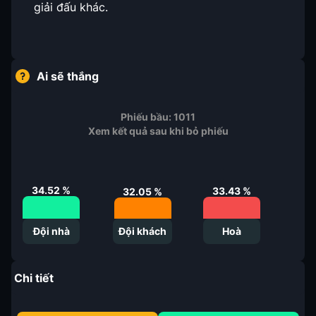
giải đấu khác.
Ai sẽ thắng
Phiếu bầu:
1011
Xem kết quả sau khi bỏ phiếu
34.52
%
33.43
%
32.05
%
Đội nhà
Đội khách
Hoà
Chi tiết