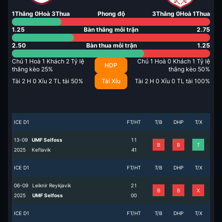
1
Thắng
0
Hoà
3
Thua
Phong độ
3
Thắng
0
Hoà
1
Thua
1.25
Bàn thắng mỗi trận
2.75
2.50
Bàn thua mỗi trận
1.25
Chủ
1
Hoà
1
Khách
2
Tỷ lệ
Chủ
1
Hoà
0
Khách
1
Tỷ lệ
HDP
thắng kèo
25
%
thắng kèo
50
%
Tài
2
H
0
Xỉu
2
TL tài
50
%
Tài Xỉu
Tài
2
H
0
Xỉu
0
TL tài
100
%
ICE D1
FT/HT
T/B
DHP
T/X
13-09
UMF Selfoss
1
1
B
B
T
2025
Keflavik
4
1
ICE D1
FT/HT
T/B
DHP
T/X
06-09
Leiknir Reykjavik
2
1
B
B
X
2025
UMF Selfoss
0
0
ICE D1
FT/HT
T/B
DHP
T/X