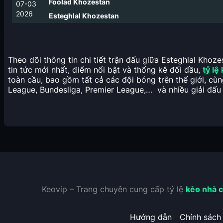
Foolad Khozestan
07-03
2026
Esteghlal Khozestan
Theo dõi thông tin chi tiết trận đấu giữa Esteghlal Khoze
tin tức mới nhất, điểm nổi bật và thống kê đối đầu,
tỷ lệ
toàn cầu, bao gồm tất cả các đội bóng trên thế giới, cù
League, Bundesliga, Premier League,… và nhiều giải đấu
Keovip – Trang chuyên cung cấp tỷ lệ
kèo nhà c
Hướng dẫn
Chính sách