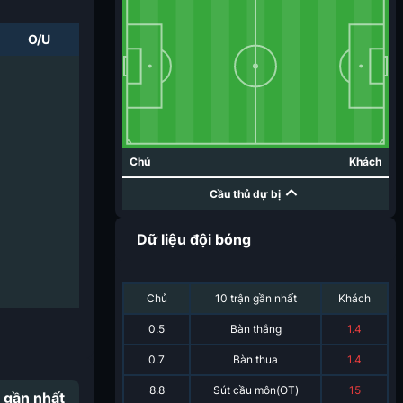
O/U
Chủ
Khách
Cầu thủ dự bị
Dữ liệu đội bóng
Chủ
10 trận gần nhất
Khách
0.5
Bàn thắng
1.4
0.7
Bàn thua
1.4
8.8
Sút cầu môn(OT)
15
 gần nhất