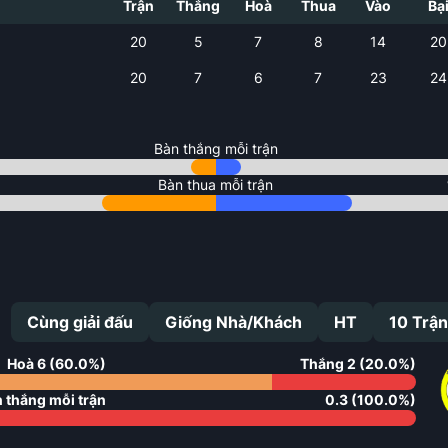
Trận
Thắng
Hoà
Thua
Vào
Bạ
20
5
7
8
14
20
20
7
6
7
23
24
Bàn thắng mỗi trận
Bàn thua mỗi trận
Cùng giải đấu
Giống Nhà/Khách
HT
10
Trận
Hoà
6
(
60.0
%)
Thắng
2
(
20.0
%)
 thắng mỗi trận
0.3
(
100.0
%)