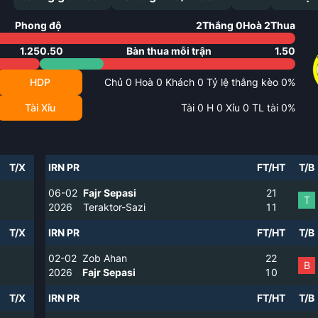
Phong độ
2
Thắng
0
Hoà
2
Thua
1.25
0.50
Bàn thua mỗi trận
1.50
HDP
Chủ
0
Hoà
0
Khách
0
Tỷ lệ thắng kèo
0
%
Tài Xỉu
Tài
0
H
0
Xỉu
0
TL tài
0
%
T/X
IRN PR
FT/HT
T/B
06-02
Fajr Sepasi
2
1
T
2026
Teraktor-Sazi
1
1
T/X
IRN PR
FT/HT
T/B
02-02
Zob Ahan
2
2
B
2026
Fajr Sepasi
1
0
T/X
IRN PR
FT/HT
T/B