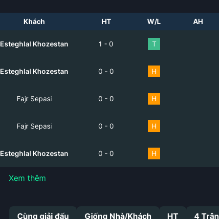
Khách
HT
W/L
AH
Esteghlal Khozestan
1
-
0
T
Esteghlal Khozestan
0
-
0
H
Fajr Sepasi
0
-
0
H
Fajr Sepasi
0
-
0
H
Esteghlal Khozestan
0
-
0
H
Xem thêm
Cùng giải đấu
Giống Nhà/Khách
HT
4
Trận