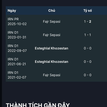
Ngày
Chủ
Tỷ số
IRN PR
Fajr Sepasi
1
-
2
2025-10-02
IRN D1
Fajr Sepasi
1
-
1
2023-01-31
IRN D1
Esteghlal Khozestan
0
-
0
2022-09-07
IRN D1
Esteghlal Khozestan
0
-
0
2021-06-21
IRN D1
Fajr Sepasi
0
-
0
2021-02-07
THÀNH TÍCH GẦN ĐÂY