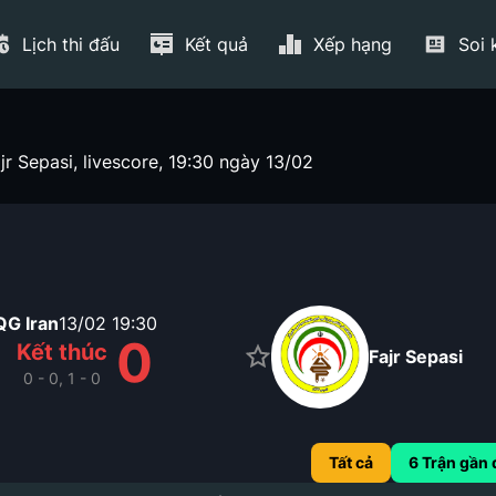
Lịch thi đấu
Kết quả
Xếp hạng
Soi 
jr Sepasi, livescore, 19:30 ngày 13/02
G Iran
13/02
19:30
1
0
Kết thúc
Fajr Sepasi
0 - 0, 1 - 0
Tất cả
6
Trận gần 