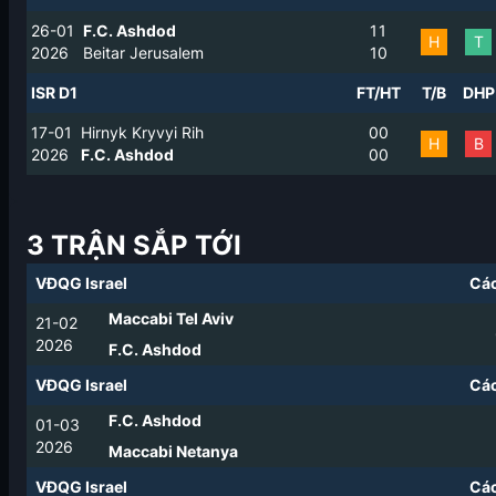
26-01
F.C. Ashdod
1
1
H
T
2026
Beitar Jerusalem
1
0
ISR D1
FT/HT
T/B
DHP
17-01
Hirnyk Kryvyi Rih
0
0
H
B
2026
F.C. Ashdod
0
0
3 TRẬN SẮP TỚI
VĐQG Israel
Các
Maccabi Tel Aviv
21-02
2026
F.C. Ashdod
VĐQG Israel
Các
F.C. Ashdod
01-03
2026
Maccabi Netanya
VĐQG Israel
Các