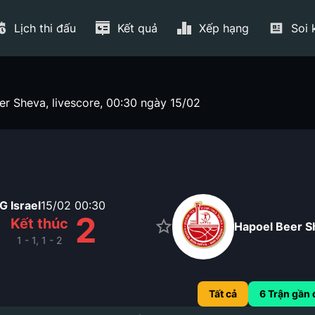
Lịch thi đấu
Kết quả
Xếp hạng
Soi 
er Sheva, livescore, 00:30 ngày 15/02
 Israel
15/02
00:30
1
2
Kết thúc
Hapoel Beer S
1 - 1, 1 - 2
Tất cả
6
Trận gần 