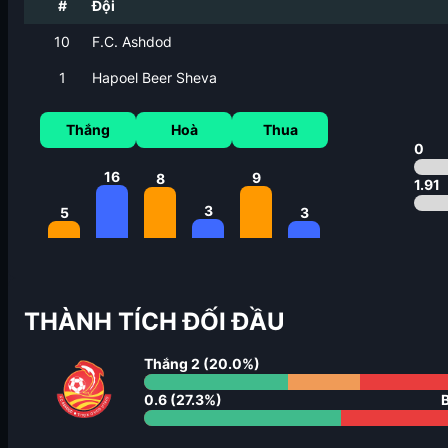
#
Đội
10
F.C. Ashdod
1
Hapoel Beer Sheva
Thắng
Hoà
Thua
0
16
9
8
1.91
3
3
5
THÀNH TÍCH ĐỐI ĐẦU
Thắng
2
(
20.0
%)
0.6
(
27.3
%)