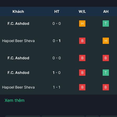
Khách
HT
W/L
AH
F.C. Ashdod
0
-
0
H
T
Hapoel Beer Sheva
0
-
1
B
H
F.C. Ashdod
0
-
0
B
B
F.C. Ashdod
1
-
0
B
T
Hapoel Beer Sheva
1
-
1
B
B
Xem thêm