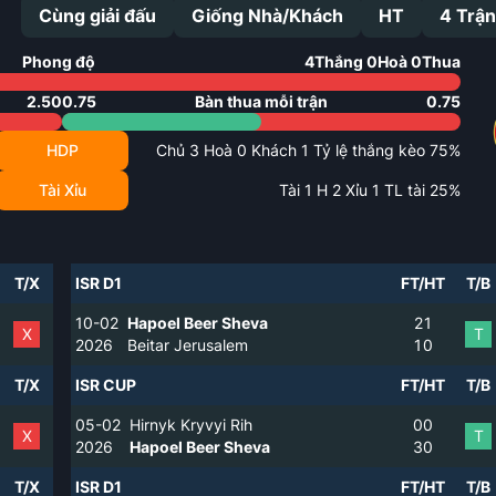
Cùng giải đấu
Giống Nhà/Khách
HT
4
Trận
Phong độ
4
Thắng
0
Hoà
0
Thua
2.50
0.75
Bàn thua mỗi trận
0.75
HDP
Chủ
3
Hoà
0
Khách
1
Tỷ lệ thắng kèo
75
%
Tài Xỉu
Tài
1
H
2
Xỉu
1
TL tài
25
%
T/X
ISR D1
FT/HT
T/B
10-02
Hapoel Beer Sheva
2
1
X
T
2026
Beitar Jerusalem
1
0
T/X
ISR CUP
FT/HT
T/B
05-02
Hirnyk Kryvyi Rih
0
0
X
T
2026
Hapoel Beer Sheva
3
0
T/X
ISR D1
FT/HT
T/B