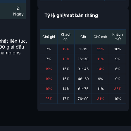
21
Ngày
Tỷ lệ ghi/mất bàn thắng
Khách
Khách
Chủ ghi
Giờ
Chủ mất
ghi
mất
hật liên tục,
00 giải đấu
7
%
19
%
1~15
22
%
16
%
Champions
7
%
13
%
16~30
11
%
9
%
19
%
16
%
31~45
14
%
6
%
19
%
16
%
46~60
9
%
9
%
19
%
14
%
61~75
11
%
35
%
26
%
17
%
76~90
31
%
19
%