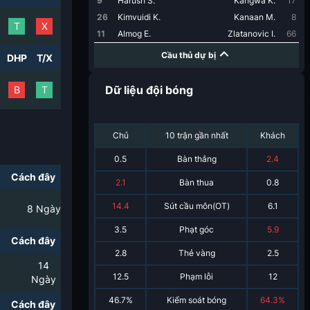
9
Harush S.
Kangwa K.
17
26
Kimvuidi K.
Kanaan M.
8
T
X
11
Almog E.
Zlatanovic I.
66
Cầu thủ dự bị
DHP
T/X
Dữ liệu đội bóng
B
T
Chủ
10 trận gần nhất
Khách
0.5
Bàn thắng
2.4
Cách đây
2.1
Bàn thua
0.8
14.4
Sút cầu môn(OT)
6.1
8
Ngày
3.5
Phạt góc
5.9
Cách đây
2.8
Thẻ vàng
2.5
14
12.5
Phạm lỗi
12
Ngày
46.7%
Kiểm soát bóng
64.3%
Cách đây