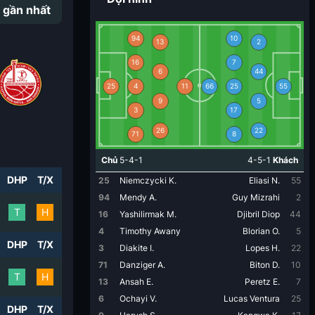
 gần nhất
94
10
13
2
16
7
6
44
25
4
11
66
25
55
9
5
3
17
26
22
71
8
Chủ
5-4-1
4-5-1
Khách
DHP
T/X
25
Niemczycki K.
Eliasi N.
55
94
Mendy A.
Guy Mizrahi
2
T
H
16
Yashilirmak M.
Djibril Diop
44
4
Timothy Awany
Blorian O.
5
DHP
T/X
3
Diakite I.
Lopes H.
22
71
Danziger A.
Biton D.
10
T
H
13
Ansah E.
Peretz E.
7
6
Ochayi V.
Lucas Ventura
25
DHP
T/X