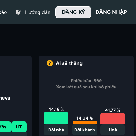
kèo
Hướng dẫn
ĐĂNG KÝ
ĐĂNG NHẬP
Ai sẽ thắng
Phiếu bầu:
869
Xem kết quả sau khi bỏ phiếu
heva
44.19
%
41.77
%
14.04
%
đây
HT
Đội nhà
Đội khách
Hoà