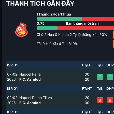
THÀNH TÍCH GẦN ĐÂY
1
Thắng
2
Hoà
1
Thua
0.75
Bàn thắng mỗi trận
Chủ
2
Hoà
0
Khách
2
Tỷ lệ thắng kèo
50
%
Tài
0
H
0
Xỉu
4
TL tài
0
%
ISR D1
FT/HT
T/B
DHP
07-02
Hapoel Haifa
0
0
T
T
2026
F.C. Ashdod
2
0
ISR D1
FT/HT
T/B
DHP
02-02
Hapoel Petah Tikva
2
0
B
B
2026
F.C. Ashdod
0
0
ISR D1
FT/HT
T/B
DHP