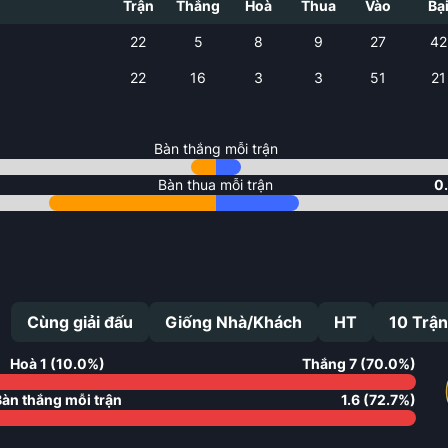
Trận
Thắng
Hoà
Thua
Vào
Bạ
22
5
8
9
27
42
22
16
3
3
51
21
Bàn thắng mỗi trận
Bàn thua mỗi trận
0
Cùng giải đấu
Giống Nhà/Khách
HT
10
Trận
Hoà
1
(
10.0
%)
Thắng
7
(
70.0
%)
Bàn thắng mỗi trận
1.6
(
72.7
%)