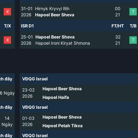
31-01
Hirnyk Kryvyi Rih
0
0
X
T
2026
Hapoel Beer Sheva
2
1
T/X
ISR D1
FT/HT
T/B
25-01
Hapoel Beer Sheva
3
2
X
T
2026
Hapoel Ironi Kiryat Shmona
2
1
h đây
VĐQG Israel
Hapoel Beer Sheva
23-02
6
Ngày
2026
Hapoel Haifa
h đây
VĐQG Israel
Hapoel Beer Sheva
14
01-03
Ngày
2026
Hapoel Petah Tikva
h đây
VĐQG Israel