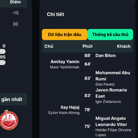
i
Điểm
-15
Chi tiết
30
Dữ liệu trận đấu
Thống kê cầu thủ
0
Chủ
Phút
Khách
88'
Dan Biton
.95
Amitay Yamin
84'
Maor Yashilirmak
Mohammed Abu
83'
Rumi
Eliel Peretz
Javon Romario
83'
East
 gần nhất
Igor Zlatanovic
Ilay Hajaj
78'
Eylon Haim Almog
Miguel Angelo
Leonardo Vitor
75'
Helder Filipe Oliveira
Lopes