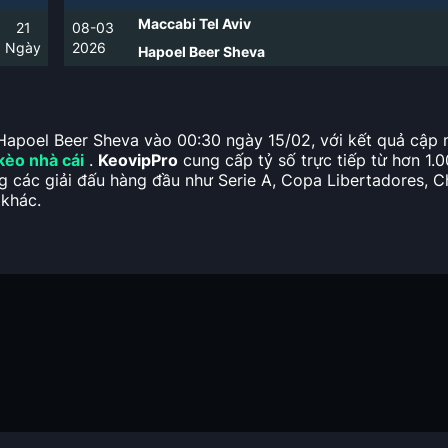
Maccabi Tel Aviv
21
08-03
Ngày
2026
Hapoel Beer Sheva
 Hapoel Beer Sheva vào 00:30 ngày 15/02, với kết quả cập n
 kèo nhà cái
.
KeovipPro
cung cấp tỷ số trực tiếp từ hơn 1.0
ng các giải đấu hàng đầu như Serie A, Copa Libertadores, 
 khác.