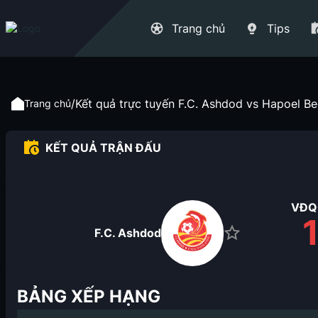
Trang chủ
Tips
/
Kết quả trực tuyến F.C. Ashdod vs Hapoel Be
Trang chủ
KẾT QUẢ TRẬN ĐẤU
VĐQG
F.C. Ashdod
BẢNG XẾP HẠNG