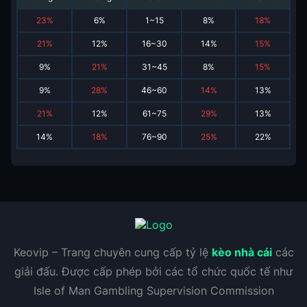
23
%
6
%
1~15
8
%
18
%
21
%
12
%
16~30
14
%
15
%
9
%
21
%
31~45
8
%
15
%
9
%
28
%
46~60
14
%
13
%
21
%
12
%
61~75
29
%
13
%
14
%
18
%
76~90
25
%
22
%
Keovip – Trang chuyên cung cấp tỷ lệ
kèo nhà cái
các
giải đấu. Được cấp phép bởi các tổ chức quốc tế như
Isle of Man Gambling Supervision Commission