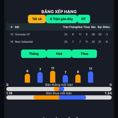
BẢNG XẾP HẠNG
Tất cả
6
Trận gần đây
HT
#
Đội
Trận
Thắng
Hoà
Thua
Vào
Bại
Điểm
15
Granada CF
25
6
11
8
26
29
-3
18
Real Valladolid
25
7
7
11
25
31
-6
Thắng
Hoà
Thua
11
11
7
6
8
7
0
Bàn thắng mỗi trận
0
1.16
Bàn thua mỗi trận
1.24