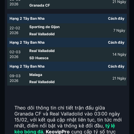
21
Ngày
2026
Granada CF
Hạng 2 Tây Ban Nha
Cách đây
Sporting de Gijon
22-02
7
Ngày
2026
Real Valladolid
Hạng 2 Tây Ban Nha
Cách đây
Real Valladolid
02-03
14
Ngày
2026
SD Huesca
Hạng 2 Tây Ban Nha
Cách đây
Malaga
09-03
21
Ngày
2026
Real Valladolid
Theo dõi thông tin chi tiết trận đấu giữa
Granada CF và Real Valladolid vào 03:00 ngày
15/02, với kết quả cập nhật liên tục, tin tức mới
nhất, điểm nổi bật và thống kê đối đầu,
tỷ lệ
kèo bóng đá
.
KeovipPro
cung cấp tỷ số trực