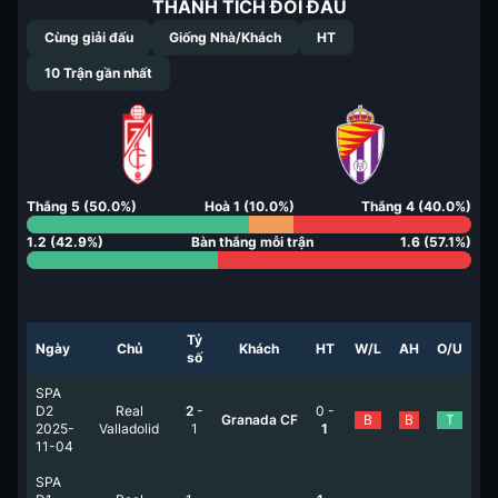
THÀNH TÍCH ĐỐI ĐẦU
Cùng giải đấu
Giống Nhà/Khách
HT
10
Trận gần nhất
Thắng
5
(
50.0
%)
Hoà
1
(
10.0
%)
Thắng
4
(
40.0
%)
1.2
(
42.9
%)
Bàn thắng mỗi trận
1.6
(
57.1
%)
Tỷ
Ngày
Chủ
Khách
HT
W/L
AH
O/U
số
SPA
D2
Real
2
-
0
-
Granada CF
B
B
T
2025-
Valladolid
1
1
11-04
SPA