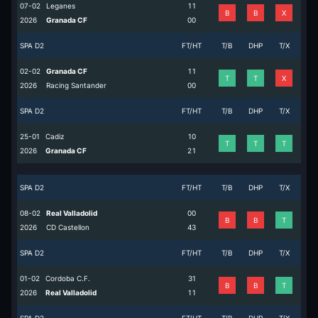
07-02
Leganes
1
1
B
B
X
2026
Granada CF
0
0
SPA D2
FT/HT
T/B
DHP
T/X
02-02
Granada CF
1
1
T
T
X
2026
Racing Santander
0
0
SPA D2
FT/HT
T/B
DHP
T/X
25-01
Cadiz
1
0
T
T
T
2026
Granada CF
2
1
SPA D2
FT/HT
T/B
DHP
T/X
08-02
Real Valladolid
0
0
B
B
T
2026
CD Castellon
4
3
SPA D2
FT/HT
T/B
DHP
T/X
01-02
Cordoba C.F.
3
1
B
B
T
2026
Real Valladolid
1
1