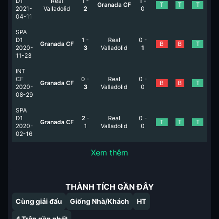
D1
Real
1
-
1
-
Granada CF
T
T
T
2021-
Valladolid
2
0
04-11
SPA
D1
1
-
Real
0
-
Granada CF
B
B
T
2020-
3
Valladolid
1
11-23
INT
CF
0
-
Real
0
-
Granada CF
B
B
T
2020-
3
Valladolid
0
08-29
SPA
D1
2
-
Real
0
-
Granada CF
T
T
T
2020-
1
Valladolid
0
02-16
Xem thêm
THÀNH TÍCH GẦN ĐÂY
Cùng giải đấu
Giống Nhà/Khách
HT
4
Trận gần nhất