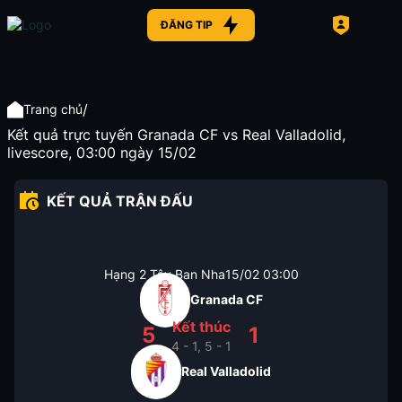
ĐĂNG TIP
/
Trang chủ
Kết quả trực tuyến Granada CF vs Real Valladolid,
livescore, 03:00 ngày 15/02
KẾT QUẢ TRẬN ĐẤU
Hạng 2 Tây Ban Nha
15/02
03:00
Granada CF
Kết thúc
5
1
4 - 1, 5 - 1
Real Valladolid