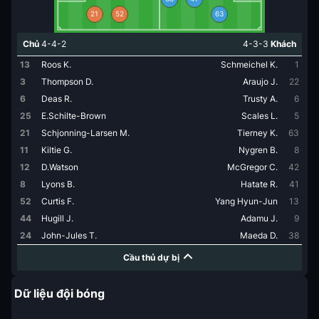
21
52
63
Chủ
4-4-2
4-3-3
Khách
13
Roos K.
Schmeichel K.
1
3
Thompson D.
Araujo J.
22
6
Deas R.
Trusty A.
6
25
E.Schilte-Brown
Scales L.
5
21
Schjonning-Larsen M.
Tierney K.
63
11
Kiltie G.
Nygren B.
8
12
D.Watson
McGregor C.
42
8
Lyons B.
Hatate R.
41
52
Curtis F.
Yang Hyun-Jun
13
44
Hugill J.
Adamu J.
9
24
John-Jules T.
Maeda D.
38
Cầu thủ dự bị
Dữ liệu đội bóng