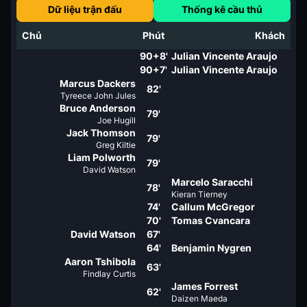
Dữ liệu trận đấu
Thống kê cầu thủ
Chủ
Phút
Khách
90+8'
Julian Vincente Araujo
90+7'
Julian Vincente Araujo
Marcus Dackers
82'
Tyreece John Jules
Bruce Anderson
79'
Joe Hugill
Jack Thomson
79'
Greg Kiltie
Liam Polworth
79'
David Watson
Marcelo Saracchi
78'
Kieran Tierney
74'
Callum McGregor
70'
Tomas Cvancara
David Watson
67'
64'
Benjamin Nygren
Aaron Tshibola
63'
Findlay Curtis
James Forrest
62'
Daizen Maeda