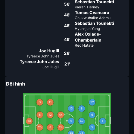
Sebastian Tounekti
56'
Kieran Tierney
Tomas Cvancara
46'
Chukwubuike Adamu
Sebastian Tounekti
46'
Hyun-jun Yang
Alex Oxlade-
46'
Chamberlain
Reo Hatate
Joe Hugill
28'
Tyreece John Jules
Tyreece John Jules
21'
Joe Hugill
Đội hình
3
11
22
13
8
6
12
44
6
13
9
42
1
25
8
24
5
38
41