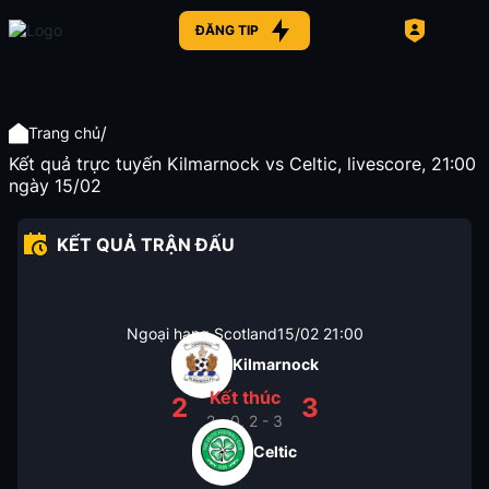
ĐĂNG TIP
/
Trang chủ
Kết quả trực tuyến Kilmarnock vs Celtic, livescore, 21:00
ngày 15/02
KẾT QUẢ TRẬN ĐẤU
Ngoại hạng Scotland
15/02
21:00
Kilmarnock
Kết thúc
2
3
2 - 0, 2 - 3
Celtic