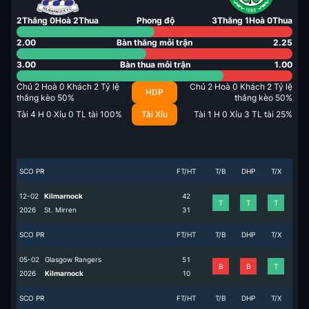
2
Thắng
0
Hoà
2
Thua
Phong độ
3
Thắng
1
Hoà
0
Thua
2.00
Bàn thắng mỗi trận
2.25
3.00
Bàn thua mỗi trận
1.00
Chủ
2
Hoà
0
Khách
2
Tỷ lệ
Chủ
2
Hoà
0
Khách
2
Tỷ lệ
HDP
thắng kèo
50
%
thắng kèo
50
%
Tài
4
H
0
Xỉu
0
TL tài
100
%
Tài Xỉu
Tài
1
H
0
Xỉu
3
TL tài
25
%
SCO PR
FT/HT
T/B
DHP
T/X
12-02
Kilmarnock
4
2
T
T
T
2026
St. Mirren
3
1
SCO PR
FT/HT
T/B
DHP
T/X
05-02
Glasgow Rangers
5
1
B
B
T
2026
Kilmarnock
1
0
SCO PR
FT/HT
T/B
DHP
T/X