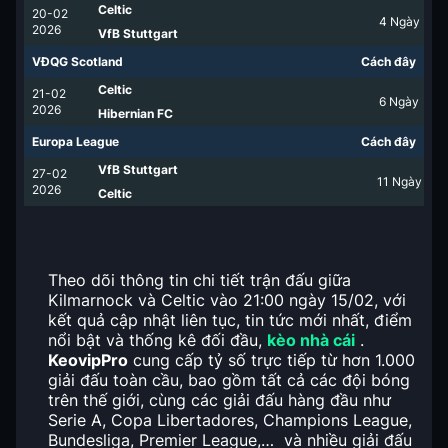
Celtic
20-02
4
Ngày
2026
VfB Stuttgart
VĐQG Scotland
Cách đây
Celtic
21-02
6
Ngày
2026
Hibernian FC
Europa League
Cách đây
VfB Stuttgart
27-02
11
Ngày
2026
Celtic
Theo dõi thông tin chi tiết trận đấu giữa
Kilmarnock và Celtic vào 21:00 ngày 15/02, với
kết quả cập nhật liên tục, tin tức mới nhất, điểm
nổi bật và thống kê đối đầu,
kèo nhà cái
.
KeovipPro
cung cấp tỷ số trực tiếp từ hơn 1.000
giải đấu toàn cầu, bao gồm tất cả các đội bóng
trên thế giới, cùng các giải đấu hàng đầu như
Serie A, Copa Libertadores, Champions League,
Bundesliga, Premier League,… và nhiều giải đấu