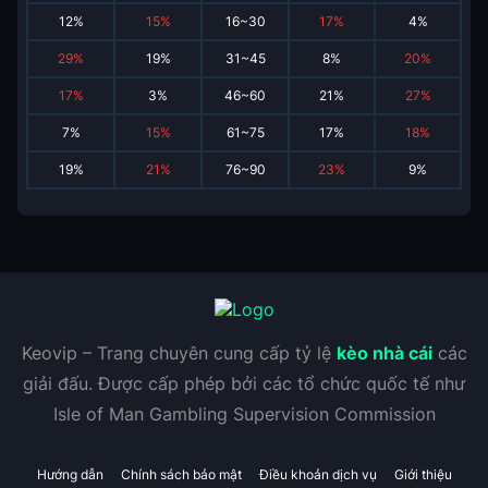
12
%
15
%
16~30
17
%
4
%
29
%
19
%
31~45
8
%
20
%
17
%
3
%
46~60
21
%
27
%
7
%
15
%
61~75
17
%
18
%
19
%
21
%
76~90
23
%
9
%
Keovip – Trang chuyên cung cấp tỷ lệ
kèo nhà cái
các
giải đấu. Được cấp phép bởi các tổ chức quốc tế như
Isle of Man Gambling Supervision Commission
Hướng dẫn
Chính sách bảo mật
Điều khoản dịch vụ
Giới thiệu