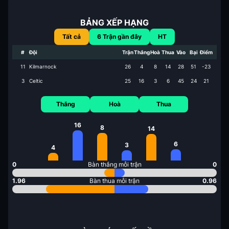
BẢNG XẾP HẠNG
Tất cả
6
Trận gần đây
HT
#
Đội
Trận
Thắng
Hoà
Thua
Vào
Bại
Điểm
11
Kilmarnock
26
4
8
14
28
51
-23
3
Celtic
25
16
3
6
45
24
21
Thắng
Hoà
Thua
16
8
14
6
3
4
0
Bàn thắng mỗi trận
0
1.96
Bàn thua mỗi trận
0.96