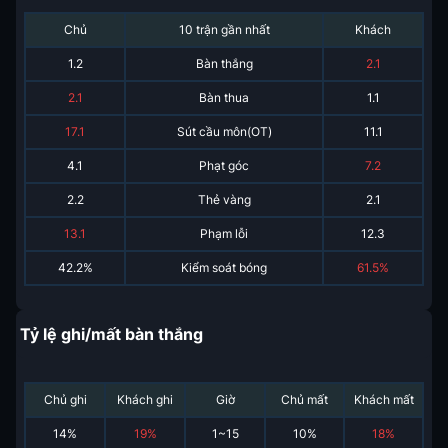
Chủ
10 trận gần nhất
Khách
1.2
Bàn thắng
2.1
2.1
Bàn thua
1.1
17.1
Sút cầu môn(OT)
11.1
4.1
Phạt góc
7.2
2.2
Thẻ vàng
2.1
13.1
Phạm lỗi
12.3
42.2%
Kiểm soát bóng
61.5%
Tỷ lệ ghi/mất bàn thắng
Chủ ghi
Khách ghi
Giờ
Chủ mất
Khách mất
14
%
19
%
1~15
10
%
18
%