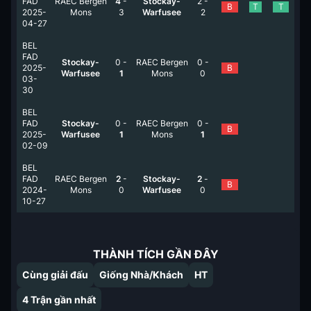
FAD
RAEC Bergen
4
-
Stockay-
2
-
B
T
T
2025-
Mons
3
Warfusee
2
04-27
BEL
FAD
Stockay-
0
-
RAEC Bergen
0
-
2025-
B
Warfusee
1
Mons
0
03-
30
BEL
FAD
Stockay-
0
-
RAEC Bergen
0
-
B
2025-
Warfusee
1
Mons
1
02-09
BEL
FAD
RAEC Bergen
2
-
Stockay-
2
-
B
2024-
Mons
0
Warfusee
0
10-27
THÀNH TÍCH GẦN ĐÂY
Cùng giải đấu
Giống Nhà/Khách
HT
4
Trận gần nhất