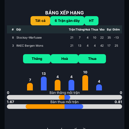
BẢNG XẾP HẠNG
Tất cả
6
Trận gần đây
HT
#
Đội
Trận
Thắng
Hoà
Thua
Vào
Bại
Điểm
8
Stockay-Warfusee
21
7
4
10
22
35
-13
3
RAEC Bergen Mons
21
13
4
4
42
17
25
Thắng
Hoà
Thua
10
13
4
4
7
4
0
Bàn thắng mỗi trận
0
1.67
Bàn thua mỗi trận
0.81