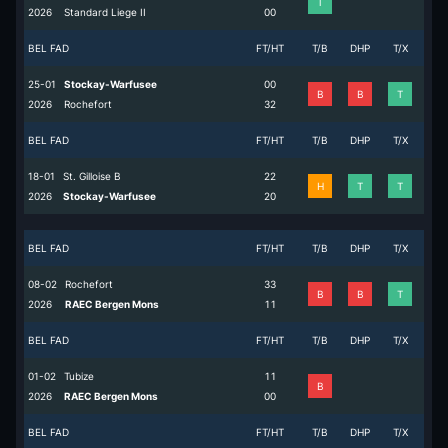
T
2026
Standard Liege II
0
0
BEL FAD
FT/HT
T/B
DHP
T/X
25-01
Stockay-Warfusee
0
0
B
B
T
2026
Rochefort
3
2
BEL FAD
FT/HT
T/B
DHP
T/X
18-01
St. Gilloise B
2
2
H
T
T
2026
Stockay-Warfusee
2
0
BEL FAD
FT/HT
T/B
DHP
T/X
08-02
Rochefort
3
3
B
B
T
2026
RAEC Bergen Mons
1
1
BEL FAD
FT/HT
T/B
DHP
T/X
01-02
Tubize
1
1
B
2026
RAEC Bergen Mons
0
0
BEL FAD
FT/HT
T/B
DHP
T/X