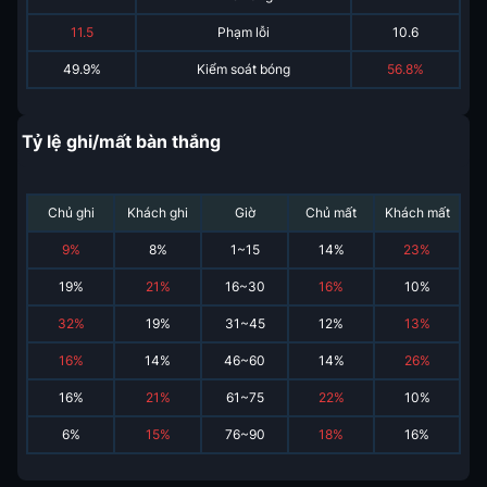
11.5
Phạm lỗi
10.6
49.9%
Kiểm soát bóng
56.8%
Tỷ lệ ghi/mất bàn thắng
Chủ ghi
Khách ghi
Giờ
Chủ mất
Khách mất
9
%
8
%
1~15
14
%
23
%
19
%
21
%
16~30
16
%
10
%
32
%
19
%
31~45
12
%
13
%
16
%
14
%
46~60
14
%
26
%
16
%
21
%
61~75
22
%
10
%
6
%
15
%
76~90
18
%
16
%