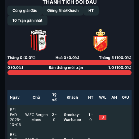
THÀNH TÍCH ĐỐI ĐẦU
Cùng giải đấu
Giống Nhà/Khách
HT
10
Trận gần nhất
Thắng
0
(
0.0
%)
Hoà
0
(
0.0
%)
Thắng
5
(
100.0
%)
0
(
0.0
%)
Bàn thắng mỗi trận
1.0
(
100.0
%)
Tỷ
Ngày
Chủ
Khách
HT
W/L
AH
O/U
số
BEL
FAD
RAEC Bergen
2
-
Stockay-
1
-
B
2025-
Mons
0
Warfusee
0
10-05
BEL