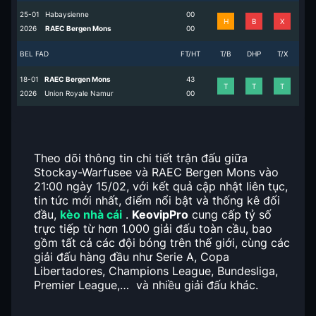
25-01
Habaysienne
0
0
H
B
X
2026
RAEC Bergen Mons
0
0
BEL FAD
FT/HT
T/B
DHP
T/X
18-01
RAEC Bergen Mons
4
3
T
T
T
2026
Union Royale Namur
0
0
Theo dõi thông tin chi tiết trận đấu giữa
Stockay-Warfusee và RAEC Bergen Mons vào
21:00 ngày 15/02, với kết quả cập nhật liên tục,
tin tức mới nhất, điểm nổi bật và thống kê đối
đầu,
kèo nhà cái
.
KeovipPro
cung cấp tỷ số
trực tiếp từ hơn 1.000 giải đấu toàn cầu, bao
gồm tất cả các đội bóng trên thế giới, cùng các
giải đấu hàng đầu như Serie A, Copa
Libertadores, Champions League, Bundesliga,
Premier League,… và nhiều giải đấu khác.