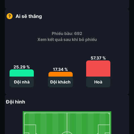
Ai sẽ thắng
Phiếu bầu:
692
Xem kết quả sau khi bỏ phiếu
57.37
%
25.29
%
17.34
%
Đội nhà
Đội khách
Hoà
Đội hình