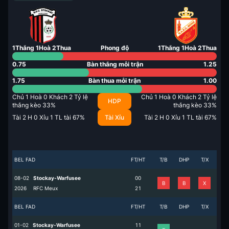
1
Thắng
1
Hoà
2
Thua
Phong độ
1
Thắng
1
Hoà
2
Thua
0.75
Bàn thắng mỗi trận
1.25
1.75
Bàn thua mỗi trận
1.00
Chủ
1
Hoà
0
Khách
2
Tỷ lệ
Chủ
1
Hoà
0
Khách
2
Tỷ lệ
HDP
thắng kèo
33
%
thắng kèo
33
%
Tài
2
H
0
Xỉu
1
TL tài
67
%
Tài Xỉu
Tài
2
H
0
Xỉu
1
TL tài
67
%
BEL FAD
FT/HT
T/B
DHP
T/X
08-02
Stockay-Warfusee
0
0
B
B
X
2026
RFC Meux
2
1
BEL FAD
FT/HT
T/B
DHP
T/X
01-02
Stockay-Warfusee
1
1