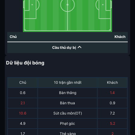
Chủ
Khách
Cầu thủ dự bị
Dữ liệu đội bóng
Chủ
10 trận gần nhất
Khách
0.6
Bàn thắng
1.4
2.1
Bàn thua
0.9
10.6
Sút cầu môn(OT)
7.2
4.9
Phạt góc
5.2
1.7
Thẻ vàng
2