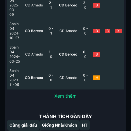
D4
2
-
2
-
2025-
CD Arnedo
CD Berceo
B
1
0
03-
09
Spain
D4
0
-
0
-
CD Berceo
CD Arnedo
B
B
X
2024-
1
0
10-27
Spain
D4
1
-
0
-
CD Arnedo
CD Berceo
B
2024-
0
0
03-25
Spain
D4
0
-
0
-
CD Berceo
CD Arnedo
H
2023-
0
0
11-05
Xem thêm
THÀNH TÍCH GẦN ĐÂY
Cùng giải đấu
Giống Nhà/Khách
HT