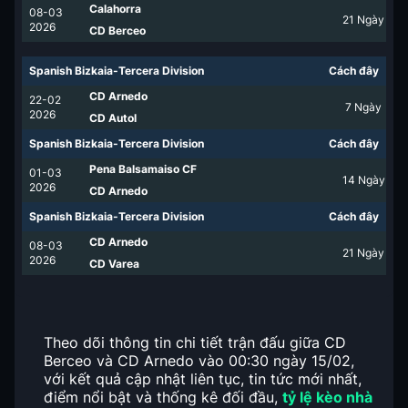
Calahorra
08-03
21
Ngày
2026
CD Berceo
Spanish Bizkaia-Tercera Division
Cách đây
CD Arnedo
22-02
7
Ngày
2026
CD Autol
Spanish Bizkaia-Tercera Division
Cách đây
Pena Balsamaiso CF
01-03
14
Ngày
2026
CD Arnedo
Spanish Bizkaia-Tercera Division
Cách đây
CD Arnedo
08-03
21
Ngày
2026
CD Varea
Theo dõi thông tin chi tiết trận đấu giữa CD
Berceo và CD Arnedo vào 00:30 ngày 15/02,
với kết quả cập nhật liên tục, tin tức mới nhất,
điểm nổi bật và thống kê đối đầu,
tỷ lệ kèo nhà