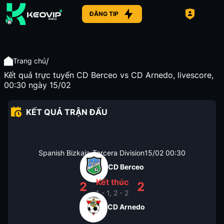
ĐĂNG TIP
/
Trang chủ
Kết quả trực tuyến CD Berceo vs CD Arnedo, livescore,
00:30 ngày 15/02
KẾT QUẢ TRẬN ĐẤU
Spanish Bizkaia-Tercera Division
15/02
00:30
CD Berceo
Kết thúc
2
2
1 - 1, 2 - 2
CD Arnedo