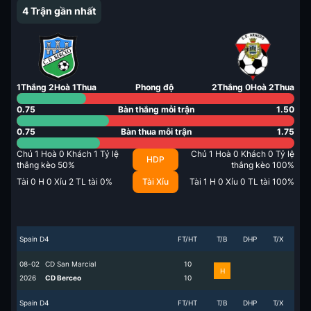
4
Trận gần nhất
1
Thắng
2
Hoà
1
Thua
Phong độ
2
Thắng
0
Hoà
2
Thua
0.75
Bàn thắng mỗi trận
1.50
0.75
Bàn thua mỗi trận
1.75
Chủ
1
Hoà
0
Khách
1
Tỷ lệ
Chủ
1
Hoà
0
Khách
0
Tỷ lệ
HDP
thắng kèo
50
%
thắng kèo
100
%
Tài
0
H
0
Xỉu
2
TL tài
0
%
Tài Xỉu
Tài
1
H
0
Xỉu
0
TL tài
100
%
Spain D4
FT/HT
T/B
DHP
T/X
08-02
CD San Marcial
1
0
H
2026
CD Berceo
1
0
Spain D4
FT/HT
T/B
DHP
T/X