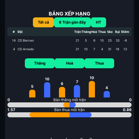
BẢNG XẾP HẠNG
Tất cả
6
Trận gần đây
HT
#
Đội
Trận
Thắng
Hoà
Thua
Vào
Bại
Điểm
14
CD Berceo
21
5
6
10
25
33
-8
4
CD Arnedo
21
10
7
4
31
18
13
Thắng
Hoà
Thua
10
10
7
6
5
4
0
Bàn thắng mỗi trận
0
1.57
Bàn thua mỗi trận
0.86