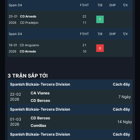
Spain D4
FT/HT
T/B
DHP
T/X
25-01
CD Arnedo
2
2
T
2026
CD Pradejon
1
1
Spain D4
FT/HT
T/B
DHP
T/X
18-01
CD Anguiano
2
1
B
2026
CD Arnedo
1
0
3 TRẬN SẮP TỚI
Spanish Bizkaia-Tercera Division
Cách đây
CA Vianes
22-02
7
Ngày
2026
CD Berceo
Spanish Bizkaia-Tercera Division
Cách đây
CD Berceo
01-03
14
Ngày
2026
Comillas
Spanish Bizkaia-Tercera Division
Cách đây