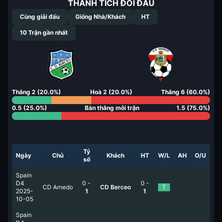
THÀNH TÍCH ĐỐI ĐẦU
Cùng giải đấu
Giống Nhà/Khách
HT
10
Trận gần nhất
Thắng
2
(
20.0
%)
Hoà
2
(
20.0
%)
Thắng
6
(
60.0
%)
0.5
(
25.0
%)
Bàn thắng mỗi trận
1.5
(
75.0
%)
Tỷ
Ngày
Chủ
Khách
HT
W/L
AH
O/U
số
Spain
D4
0
-
0
-
CD Arnedo
CD Berceo
T
2025-
1
1
10-05
Spain