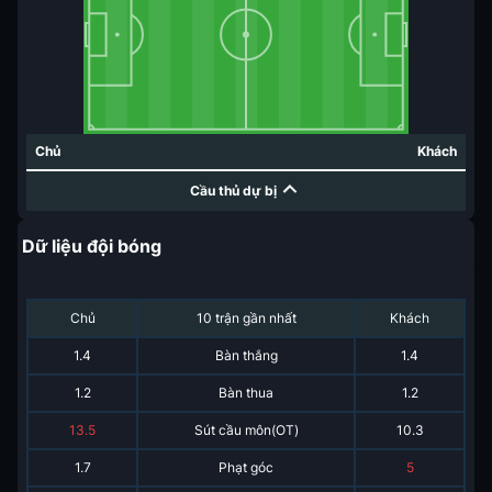
Chủ
Khách
Cầu thủ dự bị
Dữ liệu đội bóng
Chủ
10 trận gần nhất
Khách
1.4
Bàn thắng
1.4
1.2
Bàn thua
1.2
13.5
Sút cầu môn(OT)
10.3
1.7
Phạt góc
5