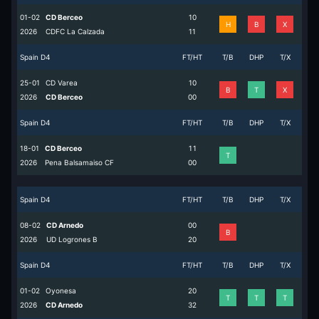
01-02
CD Berceo
1
0
H
B
X
2026
CDFC La Calzada
1
1
Spain D4
FT/HT
T/B
DHP
T/X
25-01
CD Varea
1
0
B
T
X
2026
CD Berceo
0
0
Spain D4
FT/HT
T/B
DHP
T/X
18-01
CD Berceo
1
1
T
2026
Pena Balsamaiso CF
0
0
Spain D4
FT/HT
T/B
DHP
T/X
08-02
CD Arnedo
0
0
B
2026
UD Logrones B
2
0
Spain D4
FT/HT
T/B
DHP
T/X
01-02
Oyonesa
2
0
T
T
T
2026
CD Arnedo
3
2