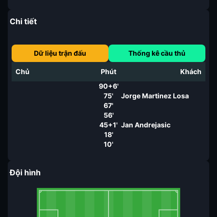
Chi tiết
Dữ liệu trận đấu
Thống kê cầu thủ
Chủ
Phút
Khách
90+6'
75'
Jorge Martinez Losa
67'
56'
45+1'
Jan Andrejasic
18'
10'
Đội hình