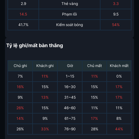
2.9
Thẻ vàng
3.3
14.5
Phạm lỗi
9.5
41.7%
Kiểm soát bóng
54%
Tỷ lệ ghi/mất bàn thắng
Chủ ghi
Khách ghi
Giờ
Chủ mất
Khách mất
7
%
11
%
1~15
11
%
0
%
16
%
15
%
16~30
15
%
17
%
9
%
13
%
31~45
15
%
17
%
26
%
15
%
46~60
11
%
11
%
14
%
9
%
61~75
17
%
8
%
26
%
33
%
76~90
28
%
44
%