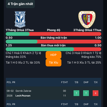
4
Trận gần nhất
1
Thắng
0
Hoà
3
Thua
Phong độ
3
Thắng
0
Hoà
1
Thua
0.50
Bàn thắng mỗi trận
1.00
1.25
Bàn thua mỗi trận
0.50
Chủ
1
Hoà
0
Khách
2
Tỷ lệ
Chủ
3
Hoà
0
Khách
1
Tỷ lệ
HDP
thắng kèo
33
%
thắng kèo
75
%
Tài
1
H
0
Xỉu
2
TL tài
33
%
Tài Xỉu
Tài
1
H
0
Xỉu
3
TL tài
25
%
POL PR
FT/HT
T/B
DHP
T/X
08-02
Gornik Zabrze
0
0
T
T
X
2026
Lech Poznan
1
1
POL PR
FT/HT
T/B
DHP
T/X