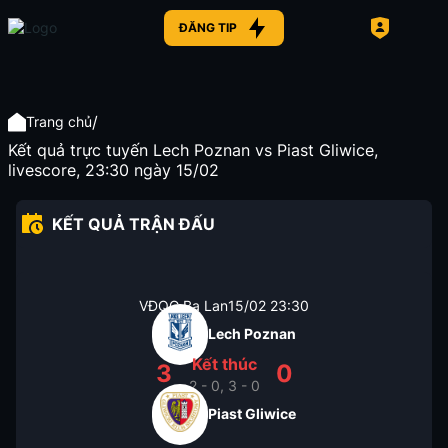
ĐĂNG TIP
/
Trang chủ
Kết quả trực tuyến Lech Poznan vs Piast Gliwice,
livescore, 23:30 ngày 15/02
KẾT QUẢ TRẬN ĐẤU
VĐQG Ba Lan
15/02
23:30
Lech Poznan
Kết thúc
3
0
2 - 0, 3 - 0
Piast Gliwice