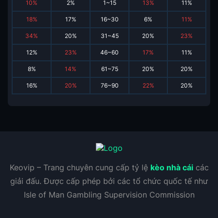
10
%
2
%
1~15
13
%
11
%
18
%
17
%
16~30
6
%
11
%
34
%
20
%
31~45
20
%
23
%
12
%
23
%
46~60
17
%
11
%
8
%
14
%
61~75
20
%
20
%
16
%
20
%
76~90
22
%
20
%
Keovip – Trang chuyên cung cấp tỷ lệ
kèo nhà cái
các
giải đấu. Được cấp phép bởi các tổ chức quốc tế như
Isle of Man Gambling Supervision Commission