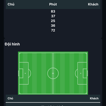
Chủ
Phút
Khách
83
37
25
36
72
Đội hình
Chủ
Khách