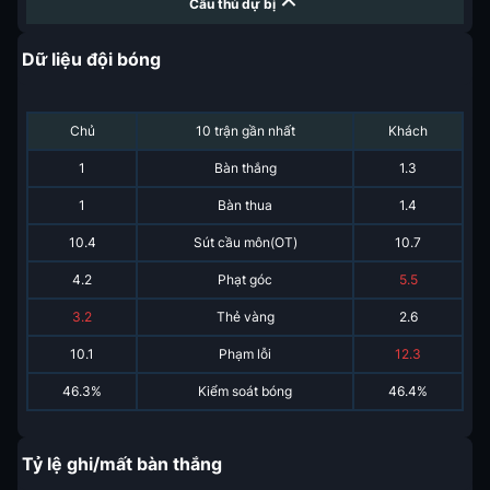
Cầu thủ dự bị
Dữ liệu đội bóng
Chủ
10 trận gần nhất
Khách
1
Bàn thắng
1.3
1
Bàn thua
1.4
10.4
Sút cầu môn(OT)
10.7
4.2
Phạt góc
5.5
3.2
Thẻ vàng
2.6
10.1
Phạm lỗi
12.3
46.3%
Kiểm soát bóng
46.4%
Tỷ lệ ghi/mất bàn thắng