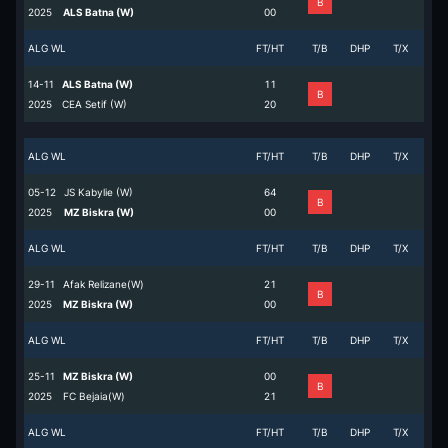
B
2025
ALS Batna (W)
0
0
ALG WL
FT/HT
T/B
DHP
T/X
14-11
ALS Batna (W)
1
1
B
2025
CEA Setif (W)
2
0
ALG WL
FT/HT
T/B
DHP
T/X
05-12
JS Kabylie (W)
6
4
B
2025
MZ Biskra (W)
0
0
ALG WL
FT/HT
T/B
DHP
T/X
29-11
Afak Relizane(W)
2
1
B
2025
MZ Biskra (W)
0
0
ALG WL
FT/HT
T/B
DHP
T/X
25-11
MZ Biskra (W)
0
0
B
2025
FC Bejaia(W)
2
1
ALG WL
FT/HT
T/B
DHP
T/X