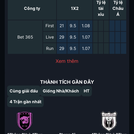
Tỷ lệ
Tỷ lệ
Công ty
1X2
tài
Châu
xỉu
Á
First
21
9.5
1.08
Bet 365
Live
29
9.5
1.07
Run
29
9.5
1.07
Xem thêm
THÀNH TÍCH GẦN ĐÂY
Cùng giải đấu
Giống Nhà/Khách
HT
4
Trận gần nhất