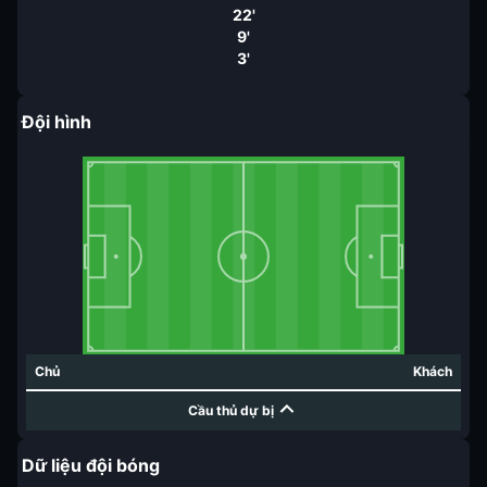
22'
9'
3'
Đội hình
Chủ
Khách
Cầu thủ dự bị
Dữ liệu đội bóng