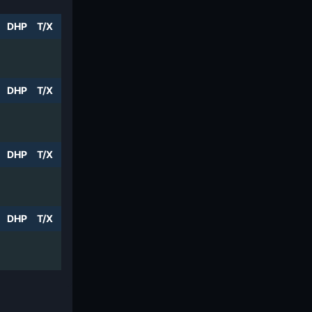
DHP
T/X
DHP
T/X
DHP
T/X
DHP
T/X