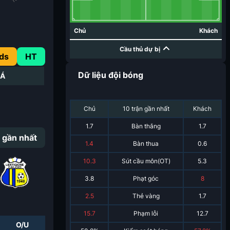
Chủ
Khách
Cầu thủ dự bị
ds
HT
Dữ liệu đội bóng
 Á
Chủ
10 trận gần nhất
Khách
1.7
Bàn thắng
1.7
 gần nhất
1.4
Bàn thua
0.6
10.3
Sút cầu môn(OT)
5.3
3.8
Phạt góc
8
2.5
Thẻ vàng
1.7
15.7
Phạm lỗi
12.7
O/U