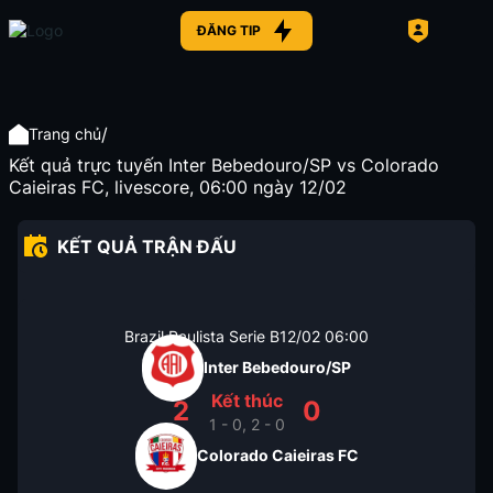
ĐĂNG TIP
/
Trang chủ
Kết quả trực tuyến Inter Bebedouro/SP vs Colorado
Caieiras FC, livescore, 06:00 ngày 12/02
KẾT QUẢ TRẬN ĐẤU
Brazil Paulista Serie B
12/02
06:00
Inter Bebedouro/SP
Kết thúc
2
0
1 - 0, 2 - 0
Colorado Caieiras FC