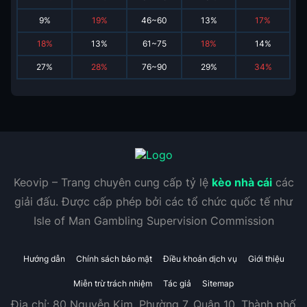
9
%
19
%
46~60
13
%
17
%
18
%
13
%
61~75
18
%
14
%
27
%
28
%
76~90
29
%
34
%
Keovip – Trang chuyên cung cấp tỷ lệ
kèo nhà cái
các
giải đấu. Được cấp phép bởi các tổ chức quốc tế như
Isle of Man Gambling Supervision Commission
Hướng dẫn
Chính sách bảo mật
Điều khoản dịch vụ
Giới thiệu
Miễn trừ trách nhiệm
Tác giả
Sitemap
Địa chỉ:
80 Nguyễn Kim, Phường 7, Quận 10, Thành phố