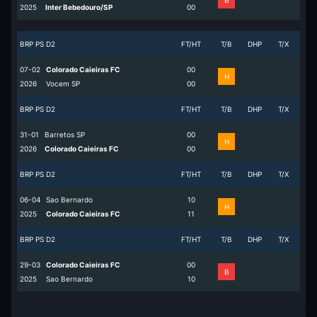
B
2025
Inter Bebedouro/SP
0
0
BRP PS D2
FT/HT
T/B
DHP
T/X
07-02
Colorado Caieiras FC
0
0
H
2026
Vocem SP
0
0
BRP PS D2
FT/HT
T/B
DHP
T/X
31-01
Barretos SP
0
0
H
2026
Colorado Caieiras FC
0
0
BRP PS D2
FT/HT
T/B
DHP
T/X
06-04
Sao Bernardo
1
0
H
2025
Colorado Caieiras FC
1
1
BRP PS D2
FT/HT
T/B
DHP
T/X
29-03
Colorado Caieiras FC
0
0
B
2025
Sao Bernardo
1
0