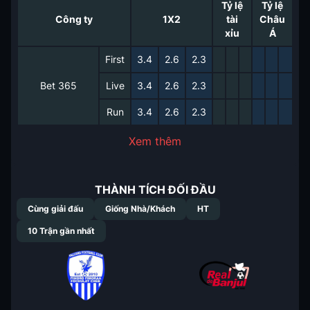
Tỷ lệ
Tỷ lệ
Công ty
1X2
tài
Châu
xỉu
Á
First
3.4
2.6
2.3
Bet 365
Live
3.4
2.6
2.3
Run
3.4
2.6
2.3
Xem thêm
THÀNH TÍCH ĐỐI ĐẦU
Cùng giải đấu
Giống Nhà/Khách
HT
10
Trận gần nhất