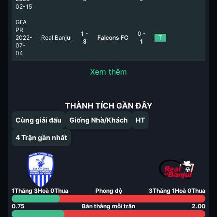
02-15
GFA
PR
1
-
0
-
2022-
Real Banjul
Falcons FC
T
3
1
07-
04
Xem thêm
THÀNH TÍCH GẦN ĐÂY
Cùng giải đấu
Giống Nhà/Khách
HT
4
Trận gần nhất
1
Thắng
3
Hoà
0
Thua
Phong độ
3
Thắng
1
Hoà
0
Thua
0.75
Bàn thắng mỗi trận
2.00