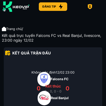
ĐĂNG TIP
/
Trang chủ
Kết quả trực tuyến Falcons FC vs Real Banjul, livescore,
23:00 ngày 12/02
KẾT QUẢ TRẬN ĐẤU
Không xác định
12/02
23:00
Falcons FC
Kết thúc
0
0
0 - 0, 0 - 0
Real Banjul