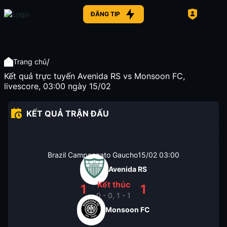
ĐĂNG TIP
/
Trang chủ
Kết quả trực tuyến Avenida RS vs Monsoon FC,
livescore, 03:00 ngày 15/02
KẾT QUẢ TRẬN ĐẤU
Brazil Campeonato Gaucho
15/02
03:00
Avenida RS
Kết thúc
1
1
0 - 0, 1 - 1
Monsoon FC