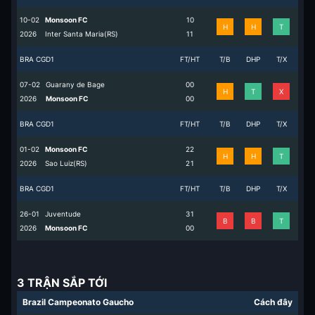
10-02
Monsoon FC
1
0
H
H
T
2026
Inter Santa Maria(RS)
1
1
BRA CGD1
FT/HT
T/B
DHP
T/X
07-02
Guarany de Bage
0
0
H
T
X
2026
Monsoon FC
0
0
BRA CGD1
FT/HT
T/B
DHP
T/X
01-02
Monsoon FC
2
2
H
H
T
2026
Sao Luiz(RS)
2
1
BRA CGD1
FT/HT
T/B
DHP
T/X
26-01
Juventude
3
1
B
B
T
2026
Monsoon FC
0
0
3 TRẬN SẮP TỚI
Brazil Campeonato Gaucho
Cách đây