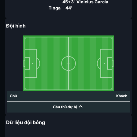
45+3'
Vinicius Garcia
Tinga
44'
Đội hình
Chủ
Khách
Cầu thủ dự bị
Dữ liệu đội bóng