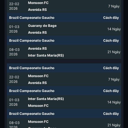
Monsoon FC
22-02
7
Ngày
2026
Avenida RS
Brazil Campeonato Gaucho
Cách đây
Guarany de Bage
01-03
14
Ngày
2026
Avenida RS
Brazil Campeonato Gaucho
Cách đây
Avenida RS
08-03
21
Ngày
2026
Inter Santa Maria(RS)
Brazil Campeonato Gaucho
Cách đây
Monsoon FC
22-02
7
Ngày
2026
Avenida RS
Brazil Campeonato Gaucho
Cách đây
Inter Santa Maria(RS)
01-03
14
Ngày
2026
Monsoon FC
Brazil Campeonato Gaucho
Cách đây
Monsoon FC
08-03
21
Ngày
2026