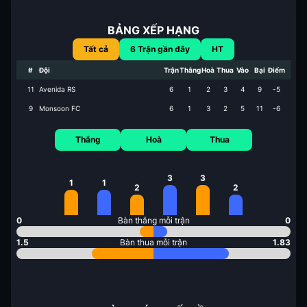
BẢNG XẾP HẠNG
Tất cả
6
Trận gần đây
HT
#
Đội
Trận
Thắng
Hoà
Thua
Vào
Bại
Điểm
11
Avenida RS
6
1
2
3
4
9
-5
9
Monsoon FC
6
1
3
2
5
11
-6
Thắng
Hoà
Thua
3
3
1
1
2
2
0
Bàn thắng mỗi trận
0
1.5
Bàn thua mỗi trận
1.83