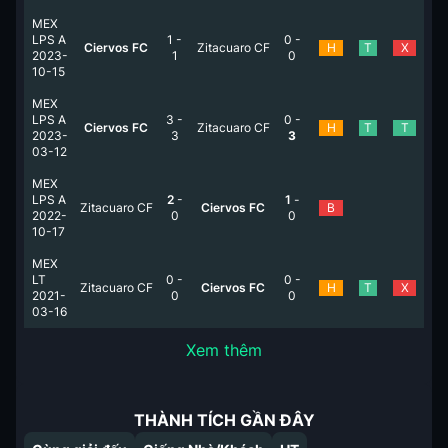
MEX
LPS A
1
-
0
-
Ciervos FC
Zitacuaro CF
H
T
X
2023-
1
0
10-15
MEX
LPS A
3
-
0
-
Ciervos FC
Zitacuaro CF
H
T
T
2023-
3
3
03-12
MEX
LPS A
2
-
1
-
Zitacuaro CF
Ciervos FC
B
2022-
0
0
10-17
MEX
LT
0
-
0
-
Zitacuaro CF
Ciervos FC
H
T
X
2021-
0
0
03-16
Xem thêm
THÀNH TÍCH GẦN ĐÂY