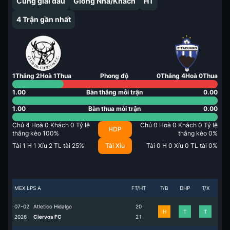
Cùng giải đấu
Giống Nhà/Khách
HT
4
Trận gần nhất
1
Thắng
2
Hoà
1
Thua
Phong độ
0
Thắng
4
Hoà
0
Thua
1.00
Bàn thắng mỗi trận
0.00
1.00
Bàn thua mỗi trận
0.00
Chủ
4
Hoà
0
Khách
0
Tỷ lệ
Chủ
0
Hoà
0
Khách
0
Tỷ lệ
HDP
thắng kèo
100
%
thắng kèo
0
%
Tài
1
H
1
Xỉu
2
TL tài
25
%
Tài Xỉu
Tài
0
H
0
Xỉu
0
TL tài
0
%
MEX LPS A
FT/HT
T/B
DHP
T/X
07-02
Atletico Hidalgo
2
0
H
T
T
2026
Ciervos FC
2
1