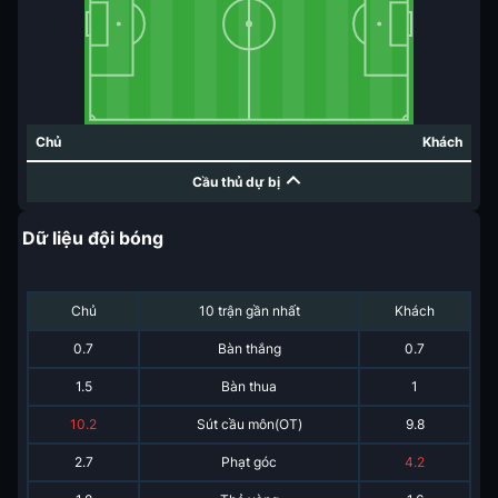
Chủ
Khách
Cầu thủ dự bị
Dữ liệu đội bóng
Chủ
10 trận gần nhất
Khách
0.7
Bàn thắng
0.7
1.5
Bàn thua
1
10.2
Sút cầu môn(OT)
9.8
2.7
Phạt góc
4.2