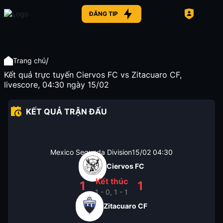
ĐĂNG TIP
/
Trang chủ
Kết quả trực tuyến Ciervos FC vs Zitacuaro CF,
livescore, 04:30 ngày 15/02
KẾT QUẢ TRẬN ĐẤU
Mexico Segunda Division
15/02
04:30
Ciervos FC
Kết thúc
1
1
1 - 0, 1 - 1
Zitacuaro CF