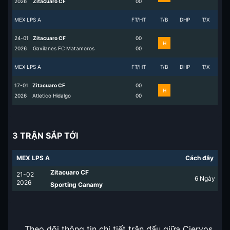
2026
Zitacuaro CF
0
0
MEX LPS A
FT/HT
T/B
DHP
T/X
24-01
Zitacuaro CF
0
0
H
2026
Gavilanes FC Matamoros
0
0
MEX LPS A
FT/HT
T/B
DHP
T/X
17-01
Zitacuaro CF
0
0
H
2026
Atletico Hidalgo
0
0
3 TRẬN SẮP TỚI
MEX LPS A
Cách đây
Zitacuaro CF
21-02
6
Ngày
2026
Sporting Canamy
Theo dõi thông tin chi tiết trận đấu giữa Ciervos