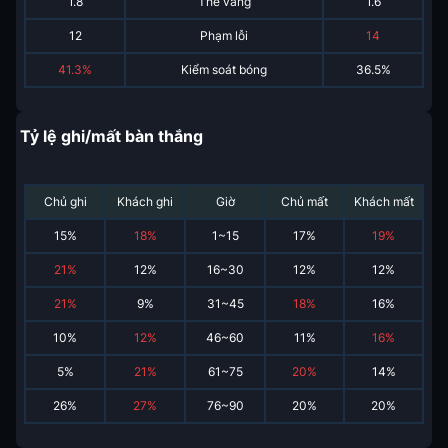
1.8
Thẻ vàng
1.6
12
Phạm lỗi
14
41.3%
Kiểm soát bóng
36.5%
Tỷ lệ ghi/mất bàn thắng
Chủ ghi
Khách ghi
Giờ
Chủ mất
Khách mất
15
%
18
%
1~15
17
%
19
%
21
%
12
%
16~30
12
%
12
%
21
%
9
%
31~45
18
%
16
%
10
%
12
%
46~60
11
%
16
%
5
%
21
%
61~75
20
%
14
%
26
%
27
%
76~90
20
%
20
%