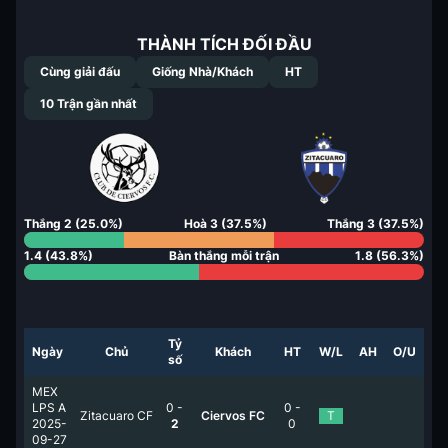
THÀNH TÍCH ĐỐI ĐẦU
Cùng giải đấu
Giống Nhà/Khách
HT
10
Trận gần nhất
Thắng
2
(
25.0
%)
Hoà
3
(
37.5
%)
Thắng
3
(
37.5
%)
1.4
(
43.8
%)
Bàn thắng mỗi trận
1.8
(
56.3
%)
Tỷ
Ngày
Chủ
Khách
HT
W/L
AH
O/U
số
MEX
LPS A
0
-
0
-
Zitacuaro CF
Ciervos FC
T
2025-
2
0
09-27