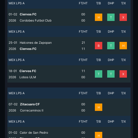
MEX LPS A
FT/HT
T/B
DHP
T/X
01-02
Ciervos FC
0
0
H
T
X
2026
Cordobes Futbol Club
0
0
MEX LPS A
FT/HT
T/B
DHP
T/X
25-01
Halcones de Zapopan
2
1
B
T
H
2026
Ciervos FC
1
1
MEX LPS A
FT/HT
T/B
DHP
T/X
18-01
Ciervos FC
1
1
T
T
X
2026
Lobos ULM
0
0
MEX LPS A
FT/HT
T/B
DHP
T/X
07-02
Zitacuaro CF
0
0
H
2026
Correcaminos II
0
0
MEX LPS A
FT/HT
T/B
DHP
T/X
01-02
Calor de San Pedro
0
0
H