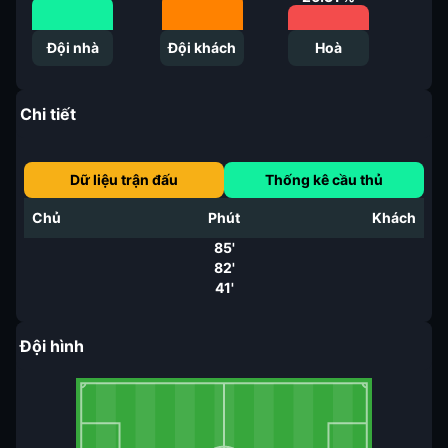
Đội nhà
Đội khách
Hoà
Chi tiết
Dữ liệu trận đấu
Thống kê cầu thủ
Chủ
Phút
Khách
85'
82'
41'
Đội hình