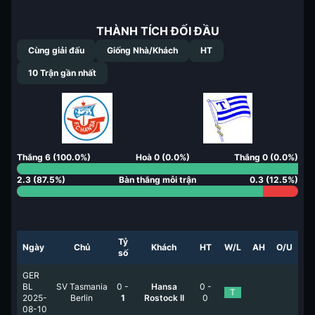
THÀNH TÍCH ĐỐI ĐẦU
Cùng giải đấu
Giống Nhà/Khách
HT
10
Trận gần nhất
Thắng
6
(
100.0
%)
Hoà
0
(
0.0
%)
Thắng
0
(
0.0
%)
2.3
(
87.5
%)
Bàn thắng mỗi trận
0.3
(
12.5
%)
Tỷ
Ngày
Chủ
Khách
HT
W/L
AH
O/U
số
GER
BL
SV Tasmania
0
-
Hansa
0
-
T
2025-
Berlin
1
Rostock II
0
08-10