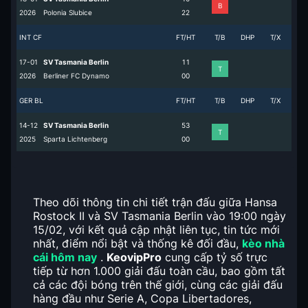
B
2026
Polonia Slubice
2
2
INT CF
FT/HT
T/B
DHP
T/X
17-01
SV Tasmania Berlin
1
1
T
2026
Berliner FC Dynamo
0
0
GER BL
FT/HT
T/B
DHP
T/X
14-12
SV Tasmania Berlin
5
3
T
2025
Sparta Lichtenberg
0
0
Theo dõi thông tin chi tiết trận đấu giữa Hansa
Rostock II và SV Tasmania Berlin vào 19:00 ngày
15/02, với kết quả cập nhật liên tục, tin tức mới
nhất, điểm nổi bật và thống kê đối đầu,
kèo nhà
cái hôm nay
.
KeovipPro
cung cấp tỷ số trực
tiếp từ hơn 1.000 giải đấu toàn cầu, bao gồm tất
cả các đội bóng trên thế giới, cùng các giải đấu
hàng đầu như Serie A, Copa Libertadores,