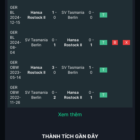
GER
BL
Hansa
1
-
SV Tasmania
0
-
T
2024-
Rostock II
0
Berlin
0
12-15
GER
BL
SV Tasmania
0
-
Hansa
0
-
2024-
T
B
X
Berlin
1
Rostock II
1
08-
04
GER
OBW
Hansa
3
-
SV Tasmania
1
-
T
2023-
Rostock II
0
Berlin
0
05-14
GER
OBW
SV Tasmania
0
-
Hansa
0
-
T
2022-
Berlin
2
Rostock II
1
11-26
Xem thêm
THÀNH TÍCH GẦN ĐÂY