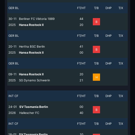
GER BL
FT/HT
T/B
DHP
T/X
30-11
Berliner FC Viktoria 1889
4
4
B
2025
Hansa Rostock II
2
0
GER BL
FT/HT
T/B
DHP
T/X
20-11
Hertha BSC Berlin
4
1
B
2025
Hansa Rostock II
0
0
GER BL
FT/HT
T/B
DHP
T/X
09-11
Hansa Rostock II
2
0
H
2025
SG Dynamo Schwerin
2
1
INT CF
FT/HT
T/B
DHP
T/X
24-01
SV Tasmania Berlin
0
0
B
2026
Hallescher FC
4
0
INT CF
FT/HT
T/B
DHP
T/X
18-01
SV Tasmania Berlin
1
0