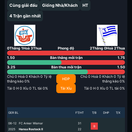
Cùng giải đấu
Giống Nhà/Khách
HT
4
Trận gần nhất
0
Thắng
1
Hoà
3
Thua
Phong độ
2
Thắng
0
Hoà
2
Thua
1.50
Bàn thắng mỗi trận
1.75
3.25
Bàn thua mỗi trận
1.50
Chủ
0
Hoà
0
Khách
0
Tỷ lệ
Chủ
0
Hoà
0
Khách
0
Tỷ lệ
HDP
thắng kèo
0
%
thắng kèo
0
%
Tài
0
H
0
Xỉu
0
TL tài
0
%
Tài Xỉu
Tài
0
H
0
Xỉu
0
TL tài
0
%
GER BL
FT/HT
T/B
DHP
T/X
06-12
FC Anker Wismar
3
1
B
2025
Hansa Rostock II
2
2