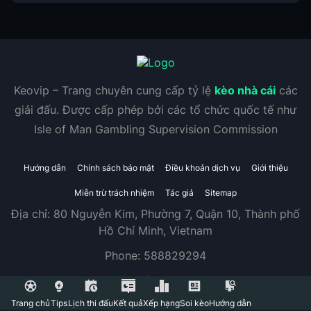
Keovip – Trang chuyên cung cấp tỷ lệ
kèo nhà cái
các
giải đấu. Được cấp phép bởi các tổ chức quốc tế như
Isle of Man Gambling Supervision Commission
Hướng dẫn
Chính sách bảo mật
Điều khoản dịch vụ
Giới thiệu
Miễn trừ trách nhiệm
Tác giả
Sitemap
Địa chỉ:
80 Nguyễn Kim, Phường 7, Quận 10, Thành phố
Hồ Chí Minh, Vietnam
Phone:
588829294
Trang chủ
Tips
Lịch thi đấu
Kết quả
Xếp hạng
Soi kèo
Hướng dẫn