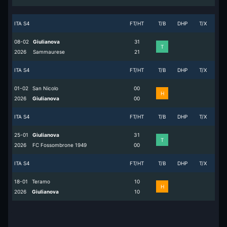
ITA S4
FT/HT
T/B
DHP
T/X
08-02
Giulianova
3
1
T
2026
Sammaurese
2
1
ITA S4
FT/HT
T/B
DHP
T/X
01-02
San Nicolo
0
0
H
2026
Giulianova
0
0
ITA S4
FT/HT
T/B
DHP
T/X
25-01
Giulianova
3
1
T
2026
FC Fossombrone 1949
0
0
ITA S4
FT/HT
T/B
DHP
T/X
18-01
Teramo
1
0
H
2026
Giulianova
1
0