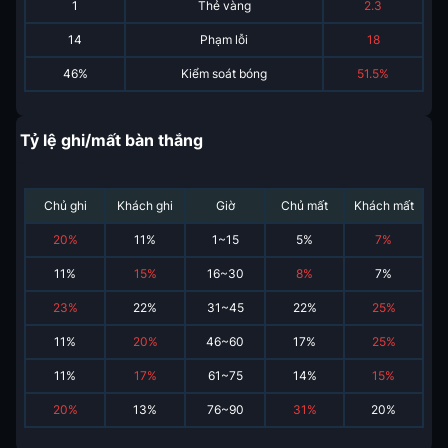
1
Thẻ vàng
2.3
14
Phạm lỗi
18
46%
Kiểm soát bóng
51.5%
Tỷ lệ ghi/mất bàn thắng
Chủ ghi
Khách ghi
Giờ
Chủ mất
Khách mất
20
%
11
%
1~15
5
%
7
%
11
%
15
%
16~30
8
%
7
%
23
%
22
%
31~45
22
%
25
%
11
%
20
%
46~60
17
%
25
%
11
%
17
%
61~75
14
%
15
%
20
%
13
%
76~90
31
%
20
%