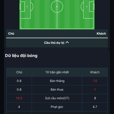
Chủ
Khách
Cầu thủ dự bị
Dữ liệu đội bóng
Chủ
10 trận gần nhất
Khách
0.6
Bàn thắng
1.5
0.8
Bàn thua
1
10.5
Sút cầu môn(OT)
8
4
Phạt góc
4.7