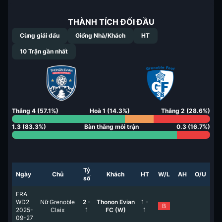
THÀNH TÍCH ĐỐI ĐẦU
Cùng giải đấu
Giống Nhà/Khách
HT
10
Trận gần nhất
Thắng
4
(
57.1
%)
Hoà
1
(
14.3
%)
Thắng
2
(
28.6
%)
1.3
(
83.3
%)
Bàn thắng mỗi trận
0.3
(
16.7
%)
Tỷ
Ngày
Chủ
Khách
HT
W/L
AH
O/U
số
FRA
WD2
Nữ Grenoble
2
-
Thonon Evian
1
-
B
2025-
Claix
1
FC (W)
1
09-27