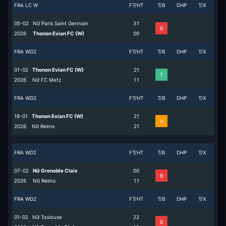
FRA LC W
FT/HT
T/B
DHP
T/X
05-02
Nữ Paris Saint Germain
3
1
B
2026
Thonon Evian FC (W)
0
0
FRA WD2
FT/HT
T/B
DHP
T/X
01-02
Thonon Evian FC (W)
2
1
T
2026
Nữ FC Metz
1
1
FRA WD2
FT/HT
T/B
DHP
T/X
18-01
Thonon Evian FC (W)
2
1
H
2026
Nữ Reims
2
1
FRA WD2
FT/HT
T/B
DHP
T/X
07-02
Nữ Grenoble Claix
0
0
B
2026
Nữ Reims
1
1
FRA WD2
FT/HT
T/B
DHP
T/X
01-02
Nữ Toulouse
2
2
B