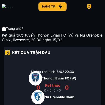
ĐĂNG TIP
/
Trang chủ
Kết quả trực tuyến Thonon Evian FC (W) vs Nữ Grenoble
Claix, livescore, 20:30 ngày 15/02
KẾT QUẢ TRẬN ĐẤU
Không xác định
15/02
20:30
Thonon Evian FC (W)
Kết thúc
0
0
0 - 0, 0 - 0
Nữ Grenoble Claix