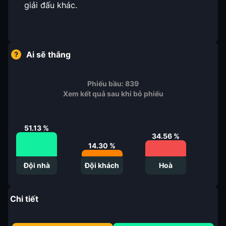
giải đấu khác.
Ai sẽ thắng
Phiếu bầu:
839
Xem kết quả sau khi bỏ phiếu
51.13
%
34.56
%
14.30
%
Đội nhà
Đội khách
Hoà
Chi tiết