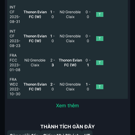
INT
CF
Thonon Evian
1
-
Nữ Grenoble
0
-
T
2025-
FC (W)
0
Claix
0
08-31
INT
CF
Thonon Evian
1
-
Nữ Grenoble
0
-
T
2023-
FC (W)
0
Claix
0
08-23
FRA
FCC
Nữ Grenoble
2
-
Thonon Evian
0
-
T
2023-
Claix
3
FC (W)
1
01-08
FRA
WD2
Thonon Evian
2
-
Nữ Grenoble
1
-
T
2022-
FC (W)
0
Claix
0
10-30
Xem thêm
THÀNH TÍCH GẦN ĐÂY