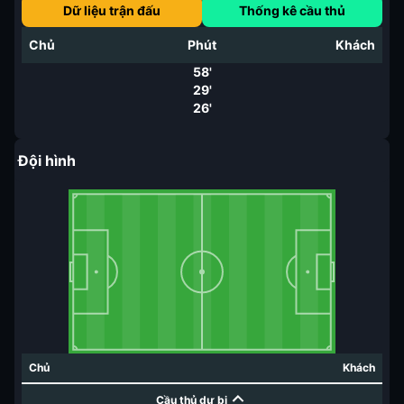
Dữ liệu trận đấu
Thống kê cầu thủ
Chủ
Phút
Khách
58'
29'
26'
Đội hình
Chủ
Khách
Cầu thủ dự bị