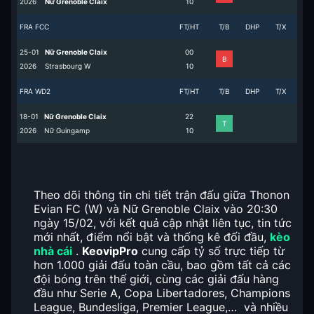
2026
Nữ Grenoble Claix
1
0
FRA FCC
FT/HT
T/B
DHP
T/X
25-01
Nữ Grenoble Claix
0
0
B
2026
Strasbourg W
1
0
FRA WD2
FT/HT
T/B
DHP
T/X
18-01
Nữ Grenoble Claix
2
2
T
2026
Nữ Guingamp
1
0
Theo dõi thông tin chi tiết trận đấu giữa Thonon
Evian FC (W) và Nữ Grenoble Claix vào 20:30
ngày 15/02, với kết quả cập nhật liên tục, tin tức
mới nhất, điểm nổi bật và thống kê đối đầu,
kèo
nhà cái
.
KeovipPro
cung cấp tỷ số trực tiếp từ
hơn 1.000 giải đấu toàn cầu, bao gồm tất cả các
đội bóng trên thế giới, cùng các giải đấu hàng
đầu như Serie A, Copa Libertadores, Champions
League, Bundesliga, Premier League,… và nhiều