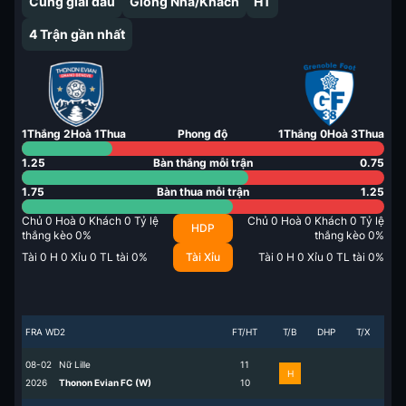
Cùng giải đấu
Giống Nhà/Khách
HT
4
Trận gần nhất
1
Thắng
2
Hoà
1
Thua
Phong độ
1
Thắng
0
Hoà
3
Thua
1.25
Bàn thắng mỗi trận
0.75
1.75
Bàn thua mỗi trận
1.25
Chủ
0
Hoà
0
Khách
0
Tỷ lệ
Chủ
0
Hoà
0
Khách
0
Tỷ lệ
HDP
thắng kèo
0
%
thắng kèo
0
%
Tài
0
H
0
Xỉu
0
TL tài
0
%
Tài Xỉu
Tài
0
H
0
Xỉu
0
TL tài
0
%
FRA WD2
FT/HT
T/B
DHP
T/X
08-02
Nữ Lille
1
1
H
2026
Thonon Evian FC (W)
1
0