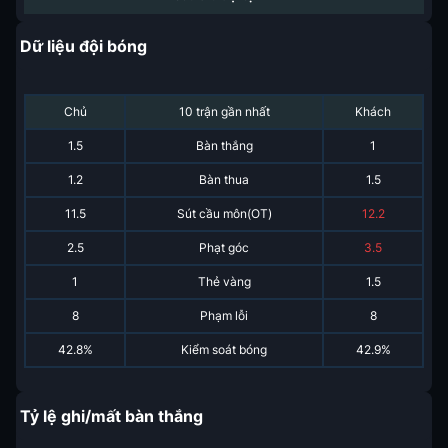
Dữ liệu đội bóng
Chủ
10 trận gần nhất
Khách
1.5
Bàn thắng
1
1.2
Bàn thua
1.5
11.5
Sút cầu môn(OT)
12.2
2.5
Phạt góc
3.5
1
Thẻ vàng
1.5
8
Phạm lỗi
8
42.8%
Kiểm soát bóng
42.9%
Tỷ lệ ghi/mất bàn thắng