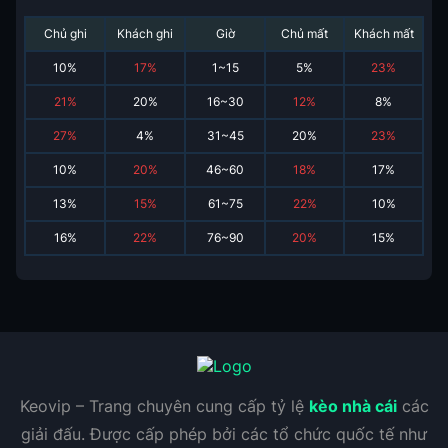
Chủ ghi
Khách ghi
Giờ
Chủ mất
Khách mất
10
%
17
%
1~15
5
%
23
%
21
%
20
%
16~30
12
%
8
%
27
%
4
%
31~45
20
%
23
%
10
%
20
%
46~60
18
%
17
%
13
%
15
%
61~75
22
%
10
%
16
%
22
%
76~90
20
%
15
%
Keovip – Trang chuyên cung cấp tỷ lệ
kèo nhà cái
các
giải đấu. Được cấp phép bởi các tổ chức quốc tế như