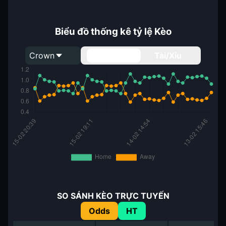
Biểu đồ thống kê tỷ lệ Kèo
Crown
Handicap
Tài/Xỉu
SO SÁNH KÈO TRỰC TUYẾN
Odds
HT