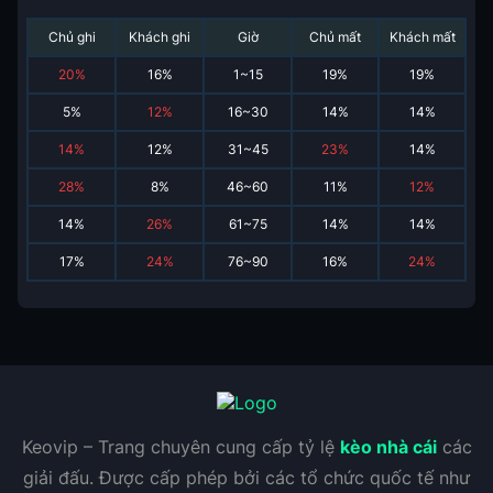
Chủ ghi
Khách ghi
Giờ
Chủ mất
Khách mất
20
%
16
%
1~15
19
%
19
%
5
%
12
%
16~30
14
%
14
%
14
%
12
%
31~45
23
%
14
%
28
%
8
%
46~60
11
%
12
%
14
%
26
%
61~75
14
%
14
%
17
%
24
%
76~90
16
%
24
%
Keovip – Trang chuyên cung cấp tỷ lệ
kèo nhà cái
các
giải đấu. Được cấp phép bởi các tổ chức quốc tế như