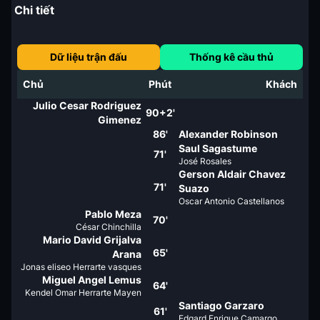
Chi tiết
Dữ liệu trận đấu
Thống kê cầu thủ
Chủ
Phút
Khách
Julio Cesar Rodriguez
90+2'
Gimenez
86'
Alexander Robinson
Saul Sagastume
71'
José Rosales
Gerson Aldair Chavez
71'
Suazo
Oscar Antonio Castellanos
Pablo Meza
70'
César Chinchilla
Mario David Grijalva
65'
Arana
Jonas eliseo Herrarte vasques
Miguel Angel Lemus
64'
Kendel Omar Herrarte Mayen
Santiago Garzaro
61'
Edgard Enrique Camargo