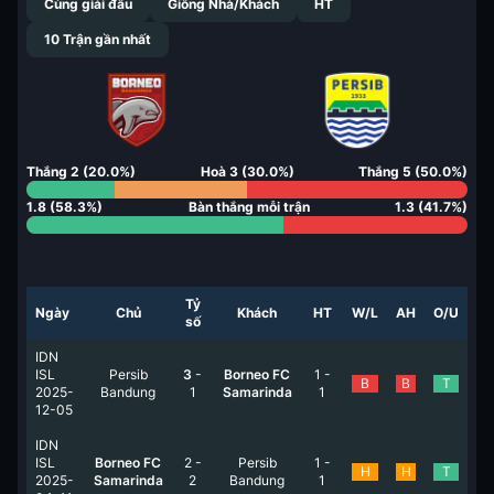
Cùng giải đấu
Giống Nhà/Khách
HT
10
Trận gần nhất
Thắng
2
(
20.0
%)
Hoà
3
(
30.0
%)
Thắng
5
(
50.0
%)
1.8
(
58.3
%)
Bàn thắng mỗi trận
1.3
(
41.7
%)
Tỷ
Ngày
Chủ
Khách
HT
W/L
AH
O/U
số
IDN
ISL
Persib
3
-
Borneo FC
1
-
B
B
T
2025-
Bandung
1
Samarinda
1
12-05
IDN
ISL
Borneo FC
2
-
Persib
1
-
H
H
T
2025-
Samarinda
2
Bandung
1