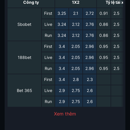
Công ty
1X2
Tỷ lệ tài xỉu
First
3.25
2.1
2.72
0.91
2.5
0.
Sbobet
Live
3.24
2.12
2.76
0.86
2.5
0.
Run
3.24
2.12
2.76
0.86
2.5
0.
First
3.4
2.05
2.96
0.95
2.5
0.
188bet
Live
3.4
2.05
2.96
0.95
2.5
0.
Run
3.4
2.05
2.96
0.95
2.5
0.
First
3.4
2.8
2.3
Bet 365
Live
2.9
2.75
2.6
Run
2.9
2.75
2.6
Xem thêm