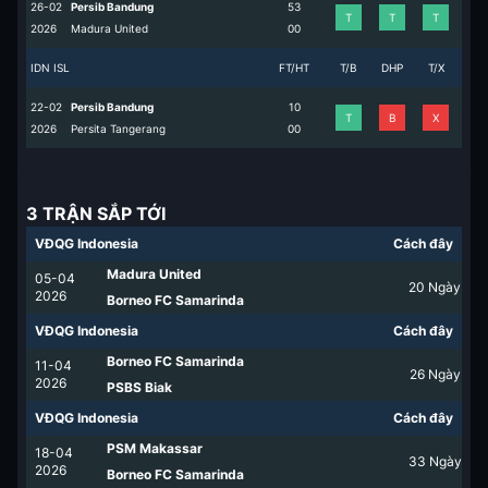
26-02
Persib Bandung
5
3
T
T
T
2026
Madura United
0
0
IDN ISL
FT/HT
T/B
DHP
T/X
22-02
Persib Bandung
1
0
T
B
X
2026
Persita Tangerang
0
0
3 TRẬN SẮP TỚI
VĐQG Indonesia
Cách đây
Madura United
05-04
20
Ngày
2026
Borneo FC Samarinda
VĐQG Indonesia
Cách đây
Borneo FC Samarinda
11-04
26
Ngày
2026
PSBS Biak
VĐQG Indonesia
Cách đây
PSM Makassar
18-04
33
Ngày
2026
Borneo FC Samarinda