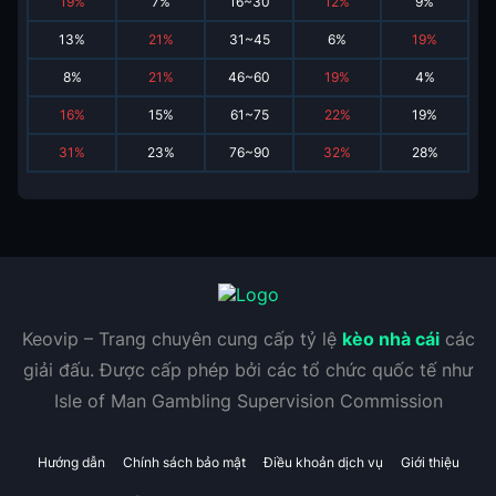
19
%
7
%
16~30
12
%
9
%
13
%
21
%
31~45
6
%
19
%
8
%
21
%
46~60
19
%
4
%
16
%
15
%
61~75
22
%
19
%
31
%
23
%
76~90
32
%
28
%
Keovip – Trang chuyên cung cấp tỷ lệ
kèo nhà cái
các
giải đấu. Được cấp phép bởi các tổ chức quốc tế như
Isle of Man Gambling Supervision Commission
Hướng dẫn
Chính sách bảo mật
Điều khoản dịch vụ
Giới thiệu