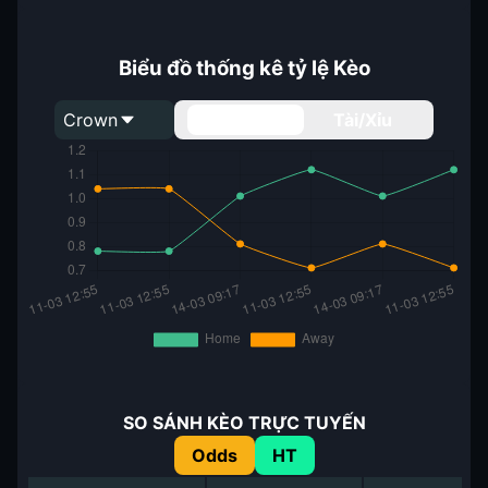
Biểu đồ thống kê tỷ lệ Kèo
Crown
Handicap
Tài/Xỉu
SO SÁNH KÈO TRỰC TUYẾN
Odds
HT