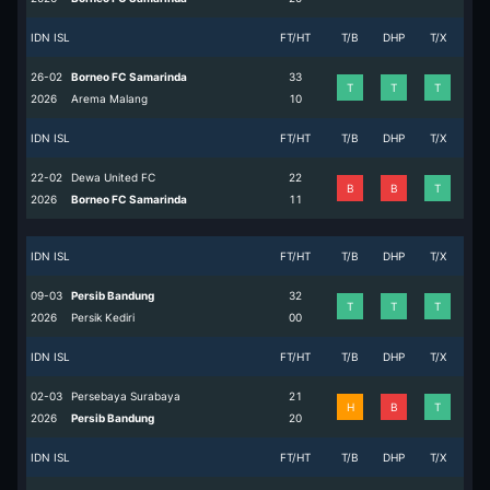
IDN ISL
FT/HT
T/B
DHP
T/X
26-02
Borneo FC Samarinda
3
3
T
T
T
2026
Arema Malang
1
0
IDN ISL
FT/HT
T/B
DHP
T/X
22-02
Dewa United FC
2
2
B
B
T
2026
Borneo FC Samarinda
1
1
IDN ISL
FT/HT
T/B
DHP
T/X
09-03
Persib Bandung
3
2
T
T
T
2026
Persik Kediri
0
0
IDN ISL
FT/HT
T/B
DHP
T/X
02-03
Persebaya Surabaya
2
1
H
B
T
2026
Persib Bandung
2
0
IDN ISL
FT/HT
T/B
DHP
T/X