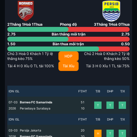
2
Thắng
1
Hoà
1
Thua
Phong độ
3
Thắng
1
Hoà
0
Thua
2.75
Bàn thắng mỗi trận
2.75
1.50
Bàn thua mỗi trận
0.50
Chủ
3
Hoà
0
Khách
1
Tỷ lệ
Chủ
2
Hoà
0
Khách
2
Tỷ lệ
HDP
thắng kèo
75
%
thắng kèo
50
%
Tài
4
H
0
Xỉu
0
TL tài
100
%
Tài Xỉu
Tài
3
H
0
Xỉu
1
TL tài
75
%
IDN ISL
FT/HT
T/B
DHP
T/X
07-03
Borneo FC Samarinda
5
1
T
T
T
2026
Persebaya Surabaya
1
0
IDN ISL
FT/HT
T/B
DHP
T/X
03-03
Persija Jakarta
2
0
H
T
T
2026
Borneo FC Samarinda
2
0